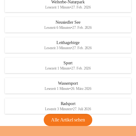
i
i
unzulässige Weingärten zu roden! Bitte 
Welterbe-Naturpark
e
e
helfen wir zusammen um unsere Winzer 
Lesezeit 1 Minute
•
27. Feb. 2026
d
d
vor den prognostizierten Ernteausfällen 
l
l
und den daraus folgenden wirtschaftlichen 
e
e
Neusiedler See
Schäden zu bewahren.
r
r
Lesezeit 6 Minuten
•
27. Feb. 2026
S
S
Verordnungen
e
e
Leithagebirge
04.08.2026
e
e
Lesezeit 3 Minuten
•
27. Feb. 2026
Maßnahmen zur Bekämpfung
der Goldgelben Vergilbung der
Sport
Rebe und der Amerikanischen
Lesezeit 1 Minute
•
27. Feb. 2026
Rebzikade
Anhang VBl. EU Nr. 18
Wassersport
_2026
Lesezeit 1 Minute
•
26. März 2026
1 Seite
•
1,4 MB
Radsport
VBl. EU Nr. 18_2026
Lesezeit 3 Minuten
•
27. Juli 2026
2 Seiten
•
2,1 MB
Alle Artikel sehen