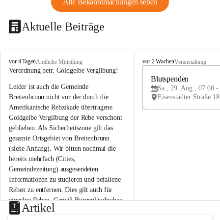
Alle Bekanntmachungen sehen
Aktuelle Beiträge
B
B
vor 4 Tagen
vor 2 Wochen
Amtliche Mitteilung
Veranstaltung
r
r
Verordnung betr. Goldgelbe Vergilbung!
e
e
Blutspenden
Leider ist auch die Gemeinde 
i
i
Sa., 29. Aug., 07:00 -
t
t
Breitenbrunn nicht vor der durch die 
e
e
Amerikanische Rebzikade übertragene 
n
n
Goldgelbe Vergilbung der Rebe verschont 
b
b
geblieben. Als Sicherheitszone gilt das 
r
r
gesamte Ortsgebiet von Breitenbrunn 
u
u
(siehe Anhang). Wir bitten nochmal die 
n
n
n
n
bereits mehrfach (Cities, 
a
a
Gemeindezeitung) ausgesendeten 
m
m
Informationen zu studieren und befallene 
N
N
Reben zu entfernen. Dies gilt auch für 
e
e
einzelne Reben. Gemäß Burgenländischen 
u
u
Artikel
Weinbaugesetz sind nicht gepflegte oder 
s
s