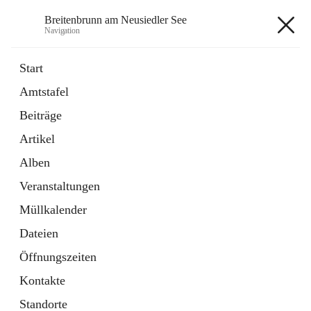
Breitenbrunn am Neusiedler See
Navigation
Breitenbrunn am Neusiedler See
Start
Amtstafel
Formulare
Beiträge
18 Schnellzugriffe
Artikel
Gemeindeservice
7 Schnellzugriffe
Alben
Veranstaltungen
+7
Müllkalender
Dateien
Öffnungszeiten
Kontakte
Hauptadresse
Standorte