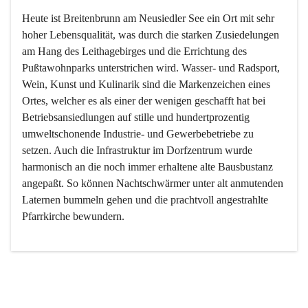
Heute ist Breitenbrunn am Neusiedler See ein Ort mit sehr 
hoher Lebensqualität, was durch die starken Zusiedelungen 
am Hang des Leithagebirges und die Errichtung des 
Pußtawohnparks unterstrichen wird. Wasser- und Radsport, 
Wein, Kunst und Kulinarik sind die Markenzeichen eines 
Ortes, welcher es als einer der wenigen geschafft hat bei 
Betriebsansiedlungen auf stille und hundertprozentig 
umweltschonende Industrie- und Gewerbebetriebe zu 
setzen. Auch die Infrastruktur im Dorfzentrum wurde 
harmonisch an die noch immer erhaltene alte Bausbustanz 
angepaßt. So können Nachtschwärmer unter alt anmutenden 
Laternen bummeln gehen und die prachtvoll angestrahlte 
Pfarrkirche bewundern.

Der Weinbau dominert heute nicht mehr, ist aber integrativer 
Bestandteil der Kultur des Ortes, da man hier schon lange 
von Massenweinbau auf Qualitätsweinbau umgestellt hat. 
So ist es auch nicht verwunderlich, dass eines der historisch 