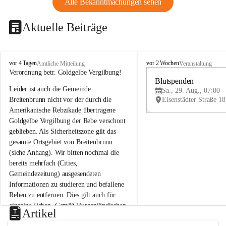
Alle Bekanntmachungen sehen
Aktuelle Beiträge
B
B
vor 4 Tagen
vor 2 Wochen
Amtliche Mitteilung
Veranstaltung
r
r
Verordnung betr. Goldgelbe Vergilbung!
e
e
Blutspenden
Leider ist auch die Gemeinde 
i
i
Sa., 29. Aug., 07:00 -
t
t
Breitenbrunn nicht vor der durch die 
e
e
Amerikanische Rebzikade übertragene 
n
n
Goldgelbe Vergilbung der Rebe verschont 
b
b
geblieben. Als Sicherheitszone gilt das 
r
r
gesamte Ortsgebiet von Breitenbrunn 
u
u
(siehe Anhang). Wir bitten nochmal die 
n
n
n
n
bereits mehrfach (Cities, 
a
a
Gemeindezeitung) ausgesendeten 
m
m
Informationen zu studieren und befallene 
N
N
Reben zu entfernen. Dies gilt auch für 
e
e
einzelne Reben. Gemäß Burgenländischen 
u
u
Artikel
Weinbaugesetz sind nicht gepflegte oder 
s
s