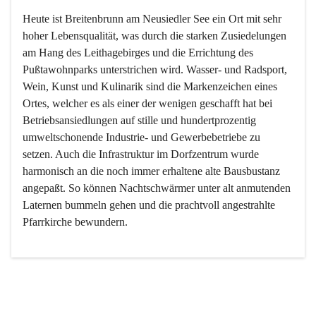
Heute ist Breitenbrunn am Neusiedler See ein Ort mit sehr 
hoher Lebensqualität, was durch die starken Zusiedelungen 
am Hang des Leithagebirges und die Errichtung des 
Pußtawohnparks unterstrichen wird. Wasser- und Radsport, 
Wein, Kunst und Kulinarik sind die Markenzeichen eines 
Ortes, welcher es als einer der wenigen geschafft hat bei 
Betriebsansiedlungen auf stille und hundertprozentig 
umweltschonende Industrie- und Gewerbebetriebe zu 
setzen. Auch die Infrastruktur im Dorfzentrum wurde 
harmonisch an die noch immer erhaltene alte Bausbustanz 
angepaßt. So können Nachtschwärmer unter alt anmutenden 
Laternen bummeln gehen und die prachtvoll angestrahlte 
Pfarrkirche bewundern.

Der Weinbau dominert heute nicht mehr, ist aber integrativer 
Bestandteil der Kultur des Ortes, da man hier schon lange 
von Massenweinbau auf Qualitätsweinbau umgestellt hat. 
So ist es auch nicht verwunderlich, dass eines der historisch 