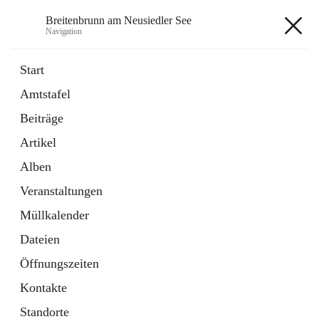
Breitenbrunn am Neusiedler See
Navigation
Breitenbrunn am Neusiedler See
Start
Amtstafel
Formulare
Beiträge
18 Schnellzugriffe
Artikel
Gemeindeservice
7 Schnellzugriffe
Alben
Veranstaltungen
+7
Müllkalender
Dateien
Öffnungszeiten
Kontakte
Hauptadresse
Standorte