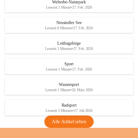
i
i
unzulässige Weingärten zu roden! Bitte 
Welterbe-Naturpark
e
e
helfen wir zusammen um unsere Winzer 
Lesezeit 1 Minute
•
27. Feb. 2026
d
d
vor den prognostizierten Ernteausfällen 
l
l
und den daraus folgenden wirtschaftlichen 
e
e
Neusiedler See
Schäden zu bewahren.
r
r
Lesezeit 6 Minuten
•
27. Feb. 2026
S
S
Verordnungen
e
e
Leithagebirge
04.08.2026
e
e
Lesezeit 3 Minuten
•
27. Feb. 2026
Maßnahmen zur Bekämpfung
der Goldgelben Vergilbung der
Sport
Rebe und der Amerikanischen
Lesezeit 1 Minute
•
27. Feb. 2026
Rebzikade
Anhang VBl. EU Nr. 18
Wassersport
_2026
Lesezeit 1 Minute
•
26. März 2026
1 Seite
•
1,4 MB
Radsport
VBl. EU Nr. 18_2026
Lesezeit 3 Minuten
•
27. Juli 2026
2 Seiten
•
2,1 MB
Alle Artikel sehen