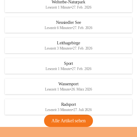
i
i
unzulässige Weingärten zu roden! Bitte 
Welterbe-Naturpark
e
e
helfen wir zusammen um unsere Winzer 
Lesezeit 1 Minute
•
27. Feb. 2026
d
d
vor den prognostizierten Ernteausfällen 
l
l
und den daraus folgenden wirtschaftlichen 
e
e
Neusiedler See
Schäden zu bewahren.
r
r
Lesezeit 6 Minuten
•
27. Feb. 2026
S
S
Verordnungen
e
e
Leithagebirge
04.08.2026
e
e
Lesezeit 3 Minuten
•
27. Feb. 2026
Maßnahmen zur Bekämpfung
der Goldgelben Vergilbung der
Sport
Rebe und der Amerikanischen
Lesezeit 1 Minute
•
27. Feb. 2026
Rebzikade
Anhang VBl. EU Nr. 18
Wassersport
_2026
Lesezeit 1 Minute
•
26. März 2026
1 Seite
•
1,4 MB
Radsport
VBl. EU Nr. 18_2026
Lesezeit 3 Minuten
•
27. Juli 2026
2 Seiten
•
2,1 MB
Alle Artikel sehen