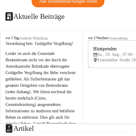
Alle Bekanntmachungen sehen
Aktuelle Beiträge
B
B
vor 1 Tag
vor 2 Wochen
Amtliche Mitteilung
Veranstaltung
r
r
Verordnung betr. Goldgelbe Vergilbung!
e
e
Blutspenden
Leider ist auch die Gemeinde 
i
i
Sa., 29. Aug., 07:00 -
t
t
Breitenbrunn nicht vor der durch die 
e
e
Amerikanische Rebzikade übertragene 
n
n
Goldgelbe Vergilbung der Rebe verschont 
b
b
geblieben. Als Sicherheitszone gilt das 
r
r
gesamte Ortsgebiet von Breitenbrunn 
u
u
(siehe Anhang). Wir bitten nochmal die 
n
n
n
n
bereits mehrfach (Cities, 
a
a
Gemeindezeitung) ausgesendeten 
m
m
Informationen zu studieren und befallene 
N
N
Reben zu entfernen. Dies gilt auch für 
e
e
einzelne Reben. Gemäß Burgenländischen 
u
u
Artikel
Weinbaugesetz sind nicht gepflegte oder 
s
s