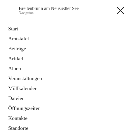
Breitenbrunn am Neusiedler See
Navigation
Breitenbrunn am Neusiedler See
Start
Amtstafel
Formulare
Beiträge
18 Schnellzugriffe
Artikel
Gemeindeservice
7 Schnellzugriffe
Alben
Veranstaltungen
+7
Müllkalender
Dateien
Öffnungszeiten
Kontakte
Hauptadresse
Standorte