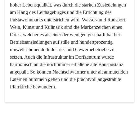
hoher Lebensqualität, was durch die starken Zusiedelungen 
am Hang des Leithagebirges und die Errichtung des 
Pußtawohnparks unterstrichen wird. Wasser- und Radsport, 
Wein, Kunst und Kulinarik sind die Markenzeichen eines 
Ortes, welcher es als einer der wenigen geschafft hat bei 
Betriebsansiedlungen auf stille und hundertprozentig 
umweltschonende Industrie- und Gewerbebetriebe zu 
setzen. Auch die Infrastruktur im Dorfzentrum wurde 
harmonisch an die noch immer erhaltene alte Bausbustanz 
angepaßt. So können Nachtschwärmer unter alt anmutenden 
Laternen bummeln gehen und die prachtvoll angestrahlte 
Pfarrkirche bewundern.

Der Weinbau dominert heute nicht mehr, ist aber integrativer 
Bestandteil der Kultur des Ortes, da man hier schon lange 
von Massenweinbau auf Qualitätsweinbau umgestellt hat. 
So ist es auch nicht verwunderlich, dass eines der historisch 
wertvollsten Gebäude die Ortsvinothek beherbergt und dass 
der Kellering ein beliebtes Ziel darstellt.
