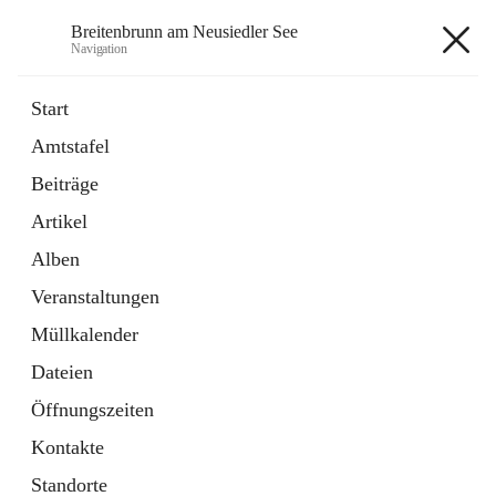
Breitenbrunn am Neusiedler See
Navigation
Breitenbrunn am Neusiedler See
Start
Amtstafel
Formulare
Beiträge
18 Schnellzugriffe
Artikel
Gemeindeservice
7 Schnellzugriffe
Alben
Veranstaltungen
+7
Müllkalender
Dateien
Öffnungszeiten
Kontakte
Hauptadresse
Standorte