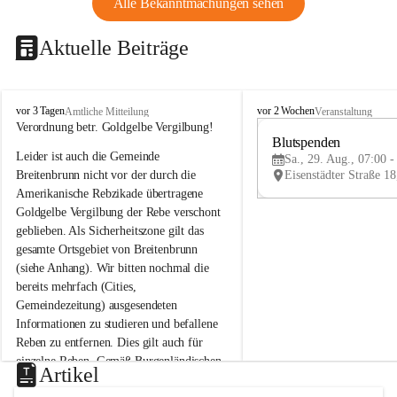
Alle Bekanntmachungen sehen
Aktuelle Beiträge
B
B
vor 3 Tagen
vor 2 Wochen
Amtliche Mitteilung
Veranstaltung
r
r
Verordnung betr. Goldgelbe Vergilbung!
e
e
Blutspenden
Leider ist auch die Gemeinde 
i
i
Sa., 29. Aug., 07:00 -
t
t
Breitenbrunn nicht vor der durch die 
e
e
Amerikanische Rebzikade übertragene 
n
n
Goldgelbe Vergilbung der Rebe verschont 
b
b
geblieben. Als Sicherheitszone gilt das 
r
r
gesamte Ortsgebiet von Breitenbrunn 
u
u
(siehe Anhang). Wir bitten nochmal die 
n
n
n
n
bereits mehrfach (Cities, 
a
a
Gemeindezeitung) ausgesendeten 
m
m
Informationen zu studieren und befallene 
N
N
Reben zu entfernen. Dies gilt auch für 
e
e
einzelne Reben. Gemäß Burgenländischen 
u
u
Artikel
Weinbaugesetz sind nicht gepflegte oder 
s
s