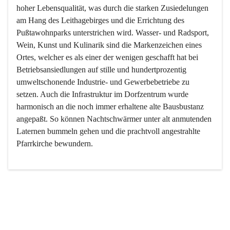
hoher Lebensqualität, was durch die starken Zusiedelungen 
am Hang des Leithagebirges und die Errichtung des 
Pußtawohnparks unterstrichen wird. Wasser- und Radsport, 
Wein, Kunst und Kulinarik sind die Markenzeichen eines 
Ortes, welcher es als einer der wenigen geschafft hat bei 
Betriebsansiedlungen auf stille und hundertprozentig 
umweltschonende Industrie- und Gewerbebetriebe zu 
setzen. Auch die Infrastruktur im Dorfzentrum wurde 
harmonisch an die noch immer erhaltene alte Bausbustanz 
angepaßt. So können Nachtschwärmer unter alt anmutenden 
Laternen bummeln gehen und die prachtvoll angestrahlte 
Pfarrkirche bewundern.

Der Weinbau dominert heute nicht mehr, ist aber integrativer 
Bestandteil der Kultur des Ortes, da man hier schon lange 
von Massenweinbau auf Qualitätsweinbau umgestellt hat. 
So ist es auch nicht verwunderlich, dass eines der historisch 
wertvollsten Gebäude die Ortsvinothek beherbergt und dass 
der Kellering ein beliebtes Ziel darstellt.
