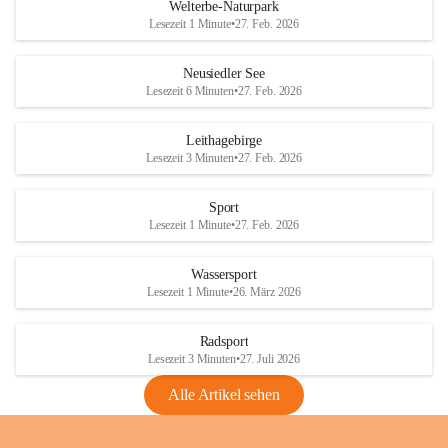
i
i
unzulässige Weingärten zu roden! Bitte 
Welterbe-Naturpark
e
e
helfen wir zusammen um unsere Winzer 
Lesezeit 1 Minute
•
27. Feb. 2026
d
d
vor den prognostizierten Ernteausfällen 
l
l
und den daraus folgenden wirtschaftlichen 
e
e
Neusiedler See
Schäden zu bewahren.
r
r
Lesezeit 6 Minuten
•
27. Feb. 2026
S
S
Verordnungen
e
e
Leithagebirge
04.08.2026
e
e
Lesezeit 3 Minuten
•
27. Feb. 2026
Maßnahmen zur Bekämpfung
der Goldgelben Vergilbung der
Sport
Rebe und der Amerikanischen
Lesezeit 1 Minute
•
27. Feb. 2026
Rebzikade
Anhang VBl. EU Nr. 18
Wassersport
_2026
Lesezeit 1 Minute
•
26. März 2026
1 Seite
•
1,4 MB
Radsport
VBl. EU Nr. 18_2026
Lesezeit 3 Minuten
•
27. Juli 2026
2 Seiten
•
2,1 MB
Alle Artikel sehen