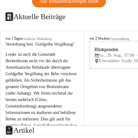
Alle Bekanntmachungen sehen
Aktuelle Beiträge
B
B
vor 2 Tagen
vor 2 Wochen
Amtliche Mitteilung
Veranstaltung
r
r
Verordnung betr. Goldgelbe Vergilbung!
e
e
Blutspenden
Leider ist auch die Gemeinde 
i
i
Sa., 29. Aug., 07:00 -
t
t
Breitenbrunn nicht vor der durch die 
e
e
Amerikanische Rebzikade übertragene 
n
n
Goldgelbe Vergilbung der Rebe verschont 
b
b
geblieben. Als Sicherheitszone gilt das 
r
r
gesamte Ortsgebiet von Breitenbrunn 
u
u
(siehe Anhang). Wir bitten nochmal die 
n
n
n
n
bereits mehrfach (Cities, 
a
a
Gemeindezeitung) ausgesendeten 
m
m
Informationen zu studieren und befallene 
N
N
Reben zu entfernen. Dies gilt auch für 
e
e
einzelne Reben. Gemäß Burgenländischen 
u
u
Artikel
Weinbaugesetz sind nicht gepflegte oder 
s
s