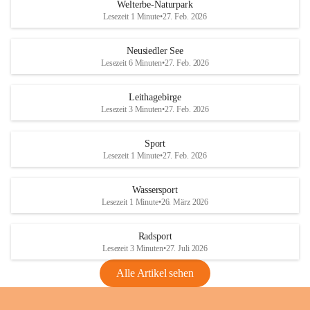
i
i
unzulässige Weingärten zu roden! Bitte 
Welterbe-Naturpark
e
e
helfen wir zusammen um unsere Winzer 
Lesezeit 1 Minute
•
27. Feb. 2026
d
d
vor den prognostizierten Ernteausfällen 
l
l
und den daraus folgenden wirtschaftlichen 
e
e
Neusiedler See
Schäden zu bewahren.
r
r
Lesezeit 6 Minuten
•
27. Feb. 2026
S
S
Verordnungen
e
e
Leithagebirge
04.08.2026
e
e
Lesezeit 3 Minuten
•
27. Feb. 2026
Maßnahmen zur Bekämpfung
der Goldgelben Vergilbung der
Sport
Rebe und der Amerikanischen
Lesezeit 1 Minute
•
27. Feb. 2026
Rebzikade
Anhang VBl. EU Nr. 18
Wassersport
_2026
Lesezeit 1 Minute
•
26. März 2026
1 Seite
•
1,4 MB
Radsport
VBl. EU Nr. 18_2026
Lesezeit 3 Minuten
•
27. Juli 2026
2 Seiten
•
2,1 MB
Alle Artikel sehen