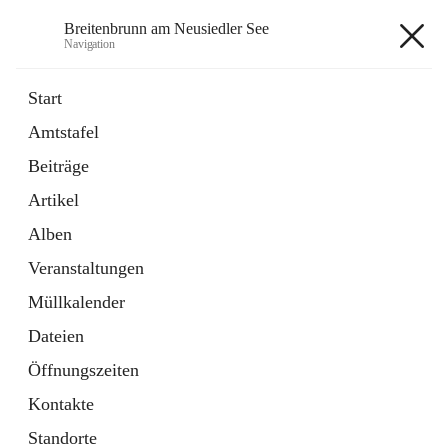
Breitenbrunn am Neusiedler See
Navigation
Breitenbrunn am Neusiedler See
Start
Amtstafel
Formulare
Beiträge
18 Schnellzugriffe
Artikel
Gemeindeservice
7 Schnellzugriffe
Alben
Veranstaltungen
+7
Müllkalender
Dateien
Öffnungszeiten
Kontakte
Hauptadresse
Standorte