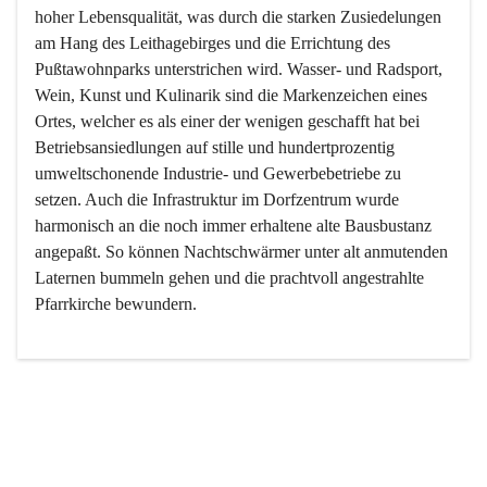
hoher Lebensqualität, was durch die starken Zusiedelungen 
am Hang des Leithagebirges und die Errichtung des 
Pußtawohnparks unterstrichen wird. Wasser- und Radsport, 
Wein, Kunst und Kulinarik sind die Markenzeichen eines 
Ortes, welcher es als einer der wenigen geschafft hat bei 
Betriebsansiedlungen auf stille und hundertprozentig 
umweltschonende Industrie- und Gewerbebetriebe zu 
setzen. Auch die Infrastruktur im Dorfzentrum wurde 
harmonisch an die noch immer erhaltene alte Bausbustanz 
angepaßt. So können Nachtschwärmer unter alt anmutenden 
Laternen bummeln gehen und die prachtvoll angestrahlte 
Pfarrkirche bewundern.

Der Weinbau dominert heute nicht mehr, ist aber integrativer 
Bestandteil der Kultur des Ortes, da man hier schon lange 
von Massenweinbau auf Qualitätsweinbau umgestellt hat. 
So ist es auch nicht verwunderlich, dass eines der historisch 
wertvollsten Gebäude die Ortsvinothek beherbergt und dass 
der Kellering ein beliebtes Ziel darstellt.
