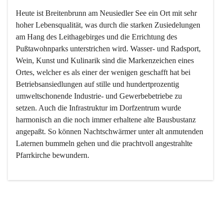
Heute ist Breitenbrunn am Neusiedler See ein Ort mit sehr 
hoher Lebensqualität, was durch die starken Zusiedelungen 
am Hang des Leithagebirges und die Errichtung des 
Pußtawohnparks unterstrichen wird. Wasser- und Radsport, 
Wein, Kunst und Kulinarik sind die Markenzeichen eines 
Ortes, welcher es als einer der wenigen geschafft hat bei 
Betriebsansiedlungen auf stille und hundertprozentig 
umweltschonende Industrie- und Gewerbebetriebe zu 
setzen. Auch die Infrastruktur im Dorfzentrum wurde 
harmonisch an die noch immer erhaltene alte Bausbustanz 
angepaßt. So können Nachtschwärmer unter alt anmutenden 
Laternen bummeln gehen und die prachtvoll angestrahlte 
Pfarrkirche bewundern.

Der Weinbau dominert heute nicht mehr, ist aber integrativer 
Bestandteil der Kultur des Ortes, da man hier schon lange 
von Massenweinbau auf Qualitätsweinbau umgestellt hat. 
So ist es auch nicht verwunderlich, dass eines der historisch 