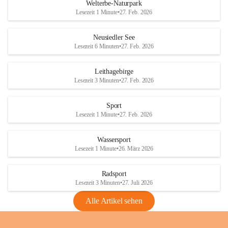
i
i
unzulässige Weingärten zu roden! Bitte 
Welterbe-Naturpark
e
e
helfen wir zusammen um unsere Winzer 
Lesezeit 1 Minute
•
27. Feb. 2026
d
d
vor den prognostizierten Ernteausfällen 
l
l
und den daraus folgenden wirtschaftlichen 
e
e
Neusiedler See
Schäden zu bewahren.
r
r
Lesezeit 6 Minuten
•
27. Feb. 2026
S
S
Verordnungen
e
e
Leithagebirge
04.08.2026
e
e
Lesezeit 3 Minuten
•
27. Feb. 2026
Maßnahmen zur Bekämpfung
der Goldgelben Vergilbung der
Sport
Rebe und der Amerikanischen
Lesezeit 1 Minute
•
27. Feb. 2026
Rebzikade
Anhang VBl. EU Nr. 18
Wassersport
_2026
Lesezeit 1 Minute
•
26. März 2026
1 Seite
•
1,4 MB
Radsport
VBl. EU Nr. 18_2026
Lesezeit 3 Minuten
•
27. Juli 2026
2 Seiten
•
2,1 MB
Alle Artikel sehen