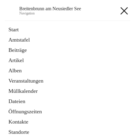
Breitenbrunn am Neusiedler See
Navigation
Breitenbrunn am Neusiedler See
Start
Amtstafel
Formulare
Beiträge
18 Schnellzugriffe
Artikel
Gemeindeservice
7 Schnellzugriffe
Alben
Veranstaltungen
+7
Müllkalender
Dateien
Öffnungszeiten
Kontakte
Hauptadresse
Standorte