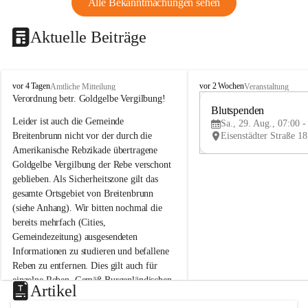
Alle Bekanntmachungen sehen
Aktuelle Beiträge
B
B
vor 4 Tagen
vor 2 Wochen
Amtliche Mitteilung
Veranstaltung
r
r
Verordnung betr. Goldgelbe Vergilbung!
e
e
Blutspenden
Leider ist auch die Gemeinde 
i
i
Sa., 29. Aug., 07:00 -
t
t
Breitenbrunn nicht vor der durch die 
e
e
Amerikanische Rebzikade übertragene 
n
n
Goldgelbe Vergilbung der Rebe verschont 
b
b
geblieben. Als Sicherheitszone gilt das 
r
r
gesamte Ortsgebiet von Breitenbrunn 
u
u
(siehe Anhang). Wir bitten nochmal die 
n
n
n
n
bereits mehrfach (Cities, 
a
a
Gemeindezeitung) ausgesendeten 
m
m
Informationen zu studieren und befallene 
N
N
Reben zu entfernen. Dies gilt auch für 
e
e
einzelne Reben. Gemäß Burgenländischen 
u
u
Artikel
Weinbaugesetz sind nicht gepflegte oder 
s
s