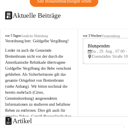
Alle Bekanntmachungen sehen
Aktuelle Beiträge
B
B
vor 5 Tagen
vor 3 Wochen
Amtliche Mitteilung
Veranstaltung
r
r
Verordnung betr. Goldgelbe Vergilbung!
e
e
Blutspenden
Leider ist auch die Gemeinde 
i
i
Sa., 29. Aug., 07:00 -
t
t
Breitenbrunn nicht vor der durch die 
e
e
Amerikanische Rebzikade übertragene 
n
n
Goldgelbe Vergilbung der Rebe verschont 
b
b
geblieben. Als Sicherheitszone gilt das 
r
r
gesamte Ortsgebiet von Breitenbrunn 
u
u
(siehe Anhang). Wir bitten nochmal die 
n
n
n
n
bereits mehrfach (Cities, 
a
a
Gemeindezeitung) ausgesendeten 
m
m
Informationen zu studieren und befallene 
N
N
Reben zu entfernen. Dies gilt auch für 
e
e
einzelne Reben. Gemäß Burgenländischen 
u
u
Artikel
Weinbaugesetz sind nicht gepflegte oder 
s
s