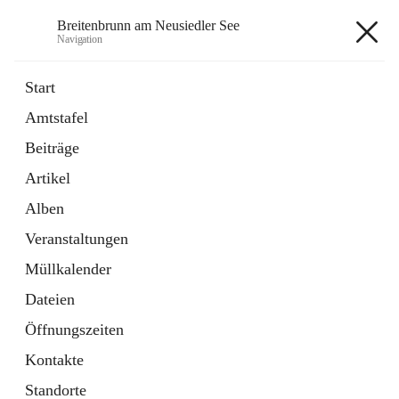
Breitenbrunn am Neusiedler See
Navigation
Breitenbrunn am Neusiedler See
Start
Amtstafel
Formulare
Beiträge
18 Schnellzugriffe
Artikel
Gemeindeservice
7 Schnellzugriffe
Alben
Veranstaltungen
+7
Müllkalender
Dateien
Öffnungszeiten
Kontakte
Hauptadresse
Standorte