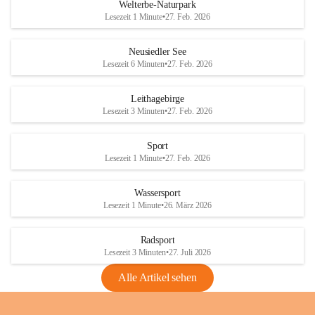
i
i
unzulässige Weingärten zu roden! Bitte 
Welterbe-Naturpark
e
e
helfen wir zusammen um unsere Winzer 
Lesezeit 1 Minute
•
27. Feb. 2026
d
d
vor den prognostizierten Ernteausfällen 
l
l
und den daraus folgenden wirtschaftlichen 
e
e
Neusiedler See
Schäden zu bewahren.
r
r
Lesezeit 6 Minuten
•
27. Feb. 2026
S
S
Verordnungen
e
e
Leithagebirge
04.08.2026
e
e
Lesezeit 3 Minuten
•
27. Feb. 2026
Maßnahmen zur Bekämpfung
der Goldgelben Vergilbung der
Sport
Rebe und der Amerikanischen
Lesezeit 1 Minute
•
27. Feb. 2026
Rebzikade
Anhang VBl. EU Nr. 18
Wassersport
_2026
Lesezeit 1 Minute
•
26. März 2026
1 Seite
•
1,4 MB
Radsport
VBl. EU Nr. 18_2026
Lesezeit 3 Minuten
•
27. Juli 2026
2 Seiten
•
2,1 MB
Alle Artikel sehen