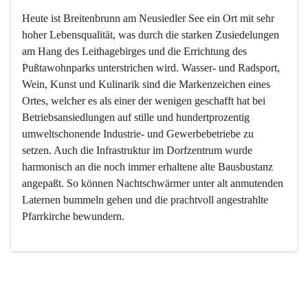
Heute ist Breitenbrunn am Neusiedler See ein Ort mit sehr 
hoher Lebensqualität, was durch die starken Zusiedelungen 
am Hang des Leithagebirges und die Errichtung des 
Pußtawohnparks unterstrichen wird. Wasser- und Radsport, 
Wein, Kunst und Kulinarik sind die Markenzeichen eines 
Ortes, welcher es als einer der wenigen geschafft hat bei 
Betriebsansiedlungen auf stille und hundertprozentig 
umweltschonende Industrie- und Gewerbebetriebe zu 
setzen. Auch die Infrastruktur im Dorfzentrum wurde 
harmonisch an die noch immer erhaltene alte Bausbustanz 
angepaßt. So können Nachtschwärmer unter alt anmutenden 
Laternen bummeln gehen und die prachtvoll angestrahlte 
Pfarrkirche bewundern.

Der Weinbau dominert heute nicht mehr, ist aber integrativer 
Bestandteil der Kultur des Ortes, da man hier schon lange 
von Massenweinbau auf Qualitätsweinbau umgestellt hat. 
So ist es auch nicht verwunderlich, dass eines der historisch 