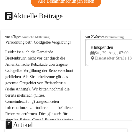
Alle Bekanntmachungen sehen
Aktuelle Beiträge
B
B
vor 4 Tagen
vor 2 Wochen
Amtliche Mitteilung
Veranstaltung
r
r
Verordnung betr. Goldgelbe Vergilbung!
e
e
Blutspenden
Leider ist auch die Gemeinde 
i
i
Sa., 29. Aug., 07:00 -
t
t
Breitenbrunn nicht vor der durch die 
e
e
Amerikanische Rebzikade übertragene 
n
n
Goldgelbe Vergilbung der Rebe verschont 
b
b
geblieben. Als Sicherheitszone gilt das 
r
r
gesamte Ortsgebiet von Breitenbrunn 
u
u
(siehe Anhang). Wir bitten nochmal die 
n
n
n
n
bereits mehrfach (Cities, 
a
a
Gemeindezeitung) ausgesendeten 
m
m
Informationen zu studieren und befallene 
N
N
Reben zu entfernen. Dies gilt auch für 
e
e
einzelne Reben. Gemäß Burgenländischen 
u
u
Artikel
Weinbaugesetz sind nicht gepflegte oder 
s
s