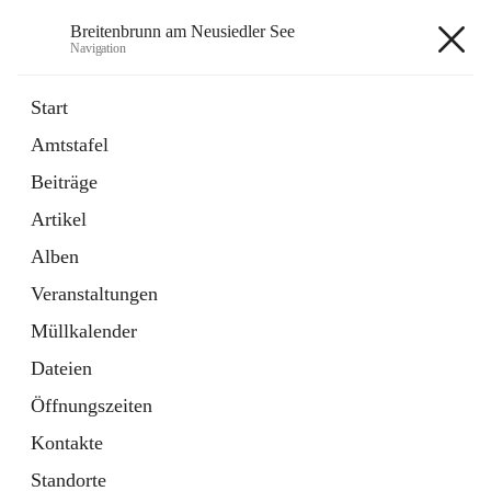
Breitenbrunn am Neusiedler See
Navigation
Breitenbrunn am Neusiedler See
Start
Amtstafel
Formulare
Beiträge
18 Schnellzugriffe
Artikel
Gemeindeservice
7 Schnellzugriffe
Alben
Veranstaltungen
+7
Müllkalender
Dateien
Öffnungszeiten
Kontakte
Hauptadresse
Standorte