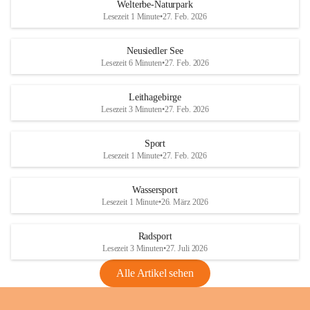
i
i
unzulässige Weingärten zu roden! Bitte 
Welterbe-Naturpark
e
e
helfen wir zusammen um unsere Winzer 
Lesezeit 1 Minute
•
27. Feb. 2026
d
d
vor den prognostizierten Ernteausfällen 
l
l
und den daraus folgenden wirtschaftlichen 
e
e
Neusiedler See
Schäden zu bewahren.
r
r
Lesezeit 6 Minuten
•
27. Feb. 2026
S
S
Verordnungen
e
e
Leithagebirge
04.08.2026
e
e
Lesezeit 3 Minuten
•
27. Feb. 2026
Maßnahmen zur Bekämpfung
der Goldgelben Vergilbung der
Sport
Rebe und der Amerikanischen
Lesezeit 1 Minute
•
27. Feb. 2026
Rebzikade
Anhang VBl. EU Nr. 18
Wassersport
_2026
Lesezeit 1 Minute
•
26. März 2026
1 Seite
•
1,4 MB
Radsport
VBl. EU Nr. 18_2026
Lesezeit 3 Minuten
•
27. Juli 2026
2 Seiten
•
2,1 MB
Alle Artikel sehen