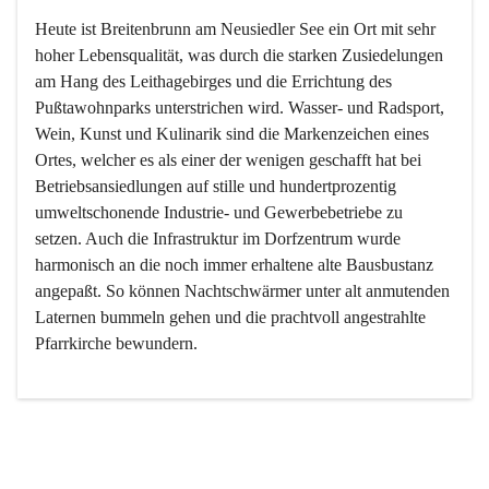
Heute ist Breitenbrunn am Neusiedler See ein Ort mit sehr 
hoher Lebensqualität, was durch die starken Zusiedelungen 
am Hang des Leithagebirges und die Errichtung des 
Pußtawohnparks unterstrichen wird. Wasser- und Radsport, 
Wein, Kunst und Kulinarik sind die Markenzeichen eines 
Ortes, welcher es als einer der wenigen geschafft hat bei 
Betriebsansiedlungen auf stille und hundertprozentig 
umweltschonende Industrie- und Gewerbebetriebe zu 
setzen. Auch die Infrastruktur im Dorfzentrum wurde 
harmonisch an die noch immer erhaltene alte Bausbustanz 
angepaßt. So können Nachtschwärmer unter alt anmutenden 
Laternen bummeln gehen und die prachtvoll angestrahlte 
Pfarrkirche bewundern.

Der Weinbau dominert heute nicht mehr, ist aber integrativer 
Bestandteil der Kultur des Ortes, da man hier schon lange 
von Massenweinbau auf Qualitätsweinbau umgestellt hat. 
So ist es auch nicht verwunderlich, dass eines der historisch 