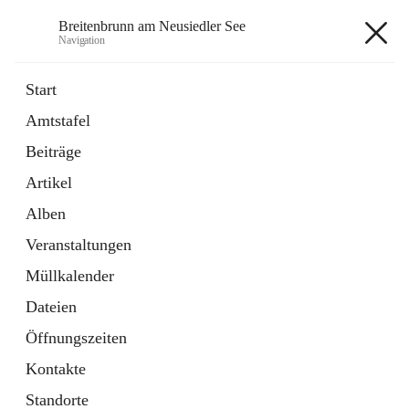
Breitenbrunn am Neusiedler See
Navigation
Breitenbrunn am Neusiedler See
Start
Amtstafel
Formulare
Beiträge
18 Schnellzugriffe
Artikel
Gemeindeservice
7 Schnellzugriffe
Alben
Veranstaltungen
+7
Müllkalender
Dateien
Öffnungszeiten
Kontakte
Hauptadresse
Standorte