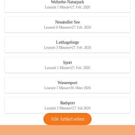
i
i
unzulässige Weingärten zu roden! Bitte 
Welterbe-Naturpark
e
e
helfen wir zusammen um unsere Winzer 
Lesezeit 1 Minute
•
27. Feb. 2026
d
d
vor den prognostizierten Ernteausfällen 
l
l
und den daraus folgenden wirtschaftlichen 
e
e
Neusiedler See
Schäden zu bewahren.
r
r
Lesezeit 6 Minuten
•
27. Feb. 2026
S
S
Verordnungen
e
e
Leithagebirge
04.08.2026
e
e
Lesezeit 3 Minuten
•
27. Feb. 2026
Maßnahmen zur Bekämpfung
der Goldgelben Vergilbung der
Sport
Rebe und der Amerikanischen
Lesezeit 1 Minute
•
27. Feb. 2026
Rebzikade
Anhang VBl. EU Nr. 18
Wassersport
_2026
Lesezeit 1 Minute
•
26. März 2026
1 Seite
•
1,4 MB
Radsport
VBl. EU Nr. 18_2026
Lesezeit 3 Minuten
•
27. Juli 2026
2 Seiten
•
2,1 MB
Alle Artikel sehen