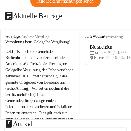
Alle Bekanntmachungen sehen
Aktuelle Beiträge
B
B
vor 3 Tagen
vor 2 Wochen
Amtliche Mitteilung
Veranstaltung
r
r
Verordnung betr. Goldgelbe Vergilbung!
e
e
Blutspenden
Leider ist auch die Gemeinde 
i
i
Sa., 29. Aug., 07:00 -
t
t
Breitenbrunn nicht vor der durch die 
e
e
Amerikanische Rebzikade übertragene 
n
n
Goldgelbe Vergilbung der Rebe verschont 
b
b
geblieben. Als Sicherheitszone gilt das 
r
r
gesamte Ortsgebiet von Breitenbrunn 
u
u
(siehe Anhang). Wir bitten nochmal die 
n
n
n
n
bereits mehrfach (Cities, 
a
a
Gemeindezeitung) ausgesendeten 
m
m
Informationen zu studieren und befallene 
N
N
Reben zu entfernen. Dies gilt auch für 
e
e
einzelne Reben. Gemäß Burgenländischen 
u
u
Artikel
Weinbaugesetz sind nicht gepflegte oder 
s
s