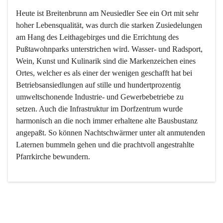
Heute ist Breitenbrunn am Neusiedler See ein Ort mit sehr 
hoher Lebensqualität, was durch die starken Zusiedelungen 
am Hang des Leithagebirges und die Errichtung des 
Pußtawohnparks unterstrichen wird. Wasser- und Radsport, 
Wein, Kunst und Kulinarik sind die Markenzeichen eines 
Ortes, welcher es als einer der wenigen geschafft hat bei 
Betriebsansiedlungen auf stille und hundertprozentig 
umweltschonende Industrie- und Gewerbebetriebe zu 
setzen. Auch die Infrastruktur im Dorfzentrum wurde 
harmonisch an die noch immer erhaltene alte Bausbustanz 
angepaßt. So können Nachtschwärmer unter alt anmutenden 
Laternen bummeln gehen und die prachtvoll angestrahlte 
Pfarrkirche bewundern.

Der Weinbau dominert heute nicht mehr, ist aber integrativer 
Bestandteil der Kultur des Ortes, da man hier schon lange 
von Massenweinbau auf Qualitätsweinbau umgestellt hat. 
So ist es auch nicht verwunderlich, dass eines der historisch 