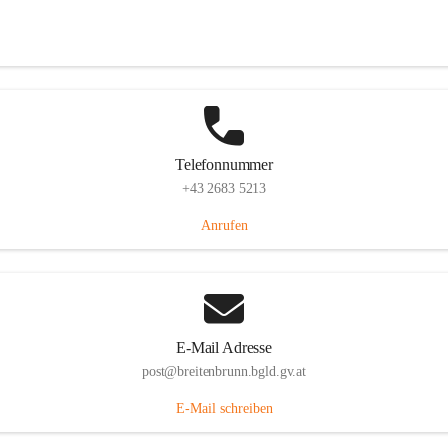
Eisenstädterstraße 18, 7091 Breitenbrunn am Neusiedler See, AUT
Auf Karte ansehen
Telefonnummer
+43 2683 5213
Anrufen
E-Mail Adresse
post@breitenbrunn.bgld.gv.at
E-Mail schreiben