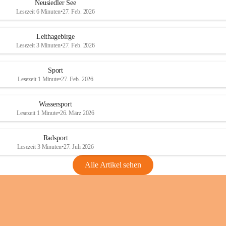
e
e
Neusiedler See
r
r
Lesezeit 6 Minuten
•
27. Feb. 2026
S
S
e
e
Leithagebirge
e
e
Lesezeit 3 Minuten
•
27. Feb. 2026
Sport
Lesezeit 1 Minute
•
27. Feb. 2026
Wassersport
Lesezeit 1 Minute
•
26. März 2026
Radsport
Lesezeit 3 Minuten
•
27. Juli 2026
Alle Artikel sehen