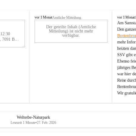
B
B
vor 1 Monat
vor 1 Monat
Amtliche Mitteilung
r
r
Am Samstag
Der geteilte Inhalt (Amtliche
e
e
29
Den ganzen
Mitteilung) ist nicht mehr
i
i
 12:30
AU
verfügbar.
Breitenbru
t
t
Eisenstädter Straße 18, 7091 Breitenbrunn am Neusiedler See, AUT
G
mehr Infor
e
e
heizten da
n
n
SSV gibt es
b
b
r
r
Ebenso feie
u
u
jähriges B
n
n
war hier d
n
n
Reise durc
a
a
Breitenbrun
m
m
Wir gratul
N
N
e
e
u
u
s
s
i
i
Welterbe-Naturpark
e
e
Lesezeit 1 Minute
•
27. Feb. 2026
d
d
l
l