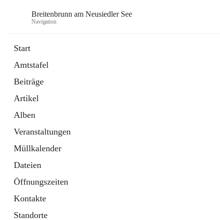
Breitenbrunn am Neusiedler See
Navigation
Start
Amtstafel
Formulare
Beiträge
18 Schnellzugriffe
Artikel
Gemeindeservice
7 Schnellzugriffe
Alben
Veranstaltungen
Müllkalender
Dateien
Öffnungszeiten
Kontakte
Standorte