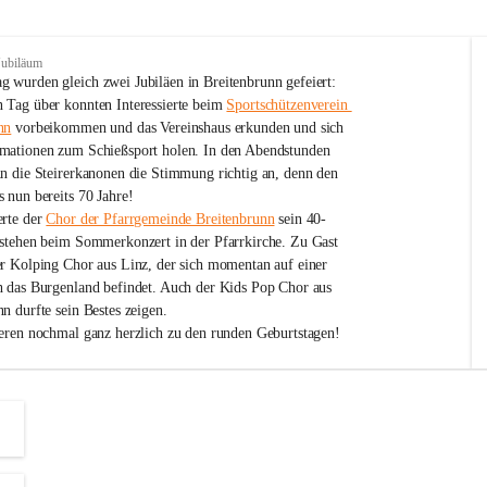
Jubiläum
 wurden gleich zwei Jubiläen in Breitenbrunn gefeiert: 
 Tag über konnten Interessierte beim 
Sportschützenverein 
nn
 vorbeikommen und das Vereinshaus erkunden und sich 
mationen zum Schießsport holen. In den Abendstunden 
nn die Steirerkanonen die Stimmung richtig an, denn den 
 nun bereits 70 Jahre!
rte der 
Chor der Pfarrgemeinde Breitenbrunn
 sein 40-
estehen beim Sommerkonzert in der Pfarrkirche. Zu Gast 
er Kolping Chor aus Linz, der sich momentan auf einer 
h das Burgenland befindet. Auch der Kids Pop Chor aus 
n durfte sein Bestes zeigen.
ieren nochmal ganz herzlich zu den runden Geburtstagen!