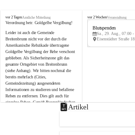
B
B
vor 2 Tagen
vor 2 Wochen
Amtliche Mitteilung
Veranstaltung
r
r
Verordnung betr. Goldgelbe Vergilbung!
e
e
Blutspenden
Leider ist auch die Gemeinde 
i
i
Sa., 29. Aug., 07:00 -
t
t
Breitenbrunn nicht vor der durch die 
e
e
Amerikanische Rebzikade übertragene 
n
n
Goldgelbe Vergilbung der Rebe verschont 
b
b
geblieben. Als Sicherheitszone gilt das 
r
r
gesamte Ortsgebiet von Breitenbrunn 
u
u
(siehe Anhang). Wir bitten nochmal die 
n
n
n
n
bereits mehrfach (Cities, 
a
a
Gemeindezeitung) ausgesendeten 
m
m
Informationen zu studieren und befallene 
N
N
Reben zu entfernen. Dies gilt auch für 
e
e
einzelne Reben. Gemäß Burgenländischen 
u
u
Artikel
Weinbaugesetz sind nicht gepflegte oder 
s
s
i
i
unzulässige Weingärten zu roden! Bitte 
e
e
helfen wir zusammen um unsere Winzer 
d
d
vor den prognostizierten Ernteausfällen 
l
l
und den daraus folgenden wirtschaftlichen 