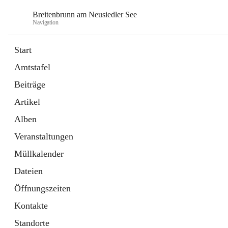
Breitenbrunn am Neusiedler See
Navigation
Start
Amtstafel
Formulare
Beiträge
18 Schnellzugriffe
Artikel
Gemeindeservice
7 Schnellzugriffe
Alben
Veranstaltungen
Müllkalender
Dateien
Öffnungszeiten
Kontakte
Standorte