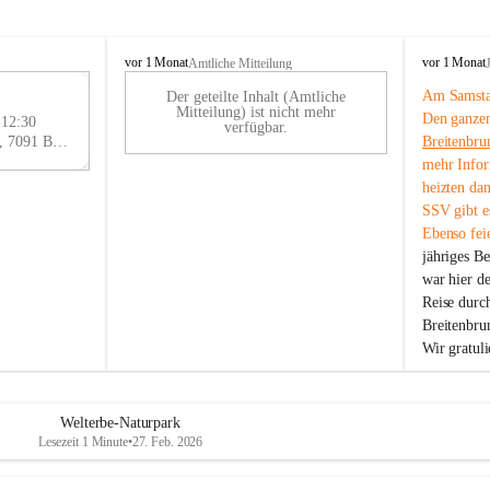
B
B
vor 1 Monat
vor 1 Monat
Amtliche Mitteilung
r
r
Am Samstag
Der geteilte Inhalt (Amtliche
e
e
29
Mitteilung) ist nicht mehr
Den ganzen
i
i
 12:30
AU
verfügbar.
t
t
Eisenstädter Straße 18, 7091 Breitenbrunn am Neusiedler See, AUT
Breitenbru
G
e
e
mehr Infor
n
n
heizten da
b
b
SSV gibt es
r
r
Ebenso feie
u
u
jähriges B
n
n
n
n
war hier d
a
a
Reise durc
m
m
Breitenbrun
N
N
Wir gratul
e
e
u
u
s
s
i
i
Welterbe-Naturpark
e
e
Lesezeit 1 Minute
•
27. Feb. 2026
d
d
l
l