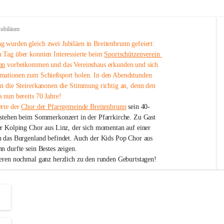
Jubiläum
 wurden gleich zwei Jubiläen in Breitenbrunn gefeiert: 
 Tag über konnten Interessierte beim 
Sportschützenverein 
nn
 vorbeikommen und das Vereinshaus erkunden und sich 
mationen zum Schießsport holen. In den Abendstunden 
nn die Steirerkanonen die Stimmung richtig an, denn den 
 nun bereits 70 Jahre!
rte der 
Chor der Pfarrgemeinde Breitenbrunn
 sein 40-
estehen beim Sommerkonzert in der Pfarrkirche. Zu Gast 
er Kolping Chor aus Linz, der sich momentan auf einer 
h das Burgenland befindet. Auch der Kids Pop Chor aus 
n durfte sein Bestes zeigen.
ieren nochmal ganz herzlich zu den runden Geburtstagen!