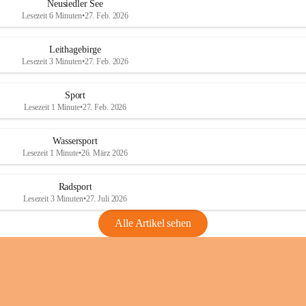
e
e
Neusiedler See
r
r
Lesezeit 6 Minuten
•
27. Feb. 2026
S
S
e
e
Leithagebirge
e
e
Lesezeit 3 Minuten
•
27. Feb. 2026
Sport
Lesezeit 1 Minute
•
27. Feb. 2026
Wassersport
Lesezeit 1 Minute
•
26. März 2026
Radsport
Lesezeit 3 Minuten
•
27. Juli 2026
Alle Artikel sehen