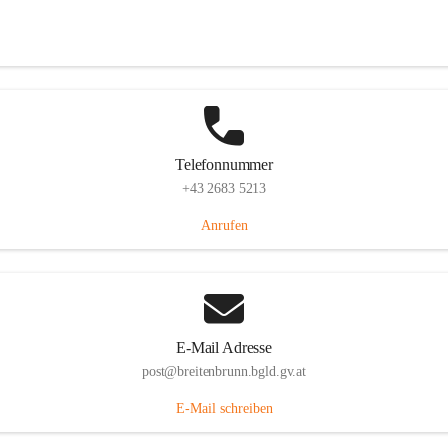
Eisenstädterstraße 18, 7091 Breitenbrunn am Neusiedler See, AUT
Auf Karte ansehen
Telefonnummer
+43 2683 5213
Anrufen
E-Mail Adresse
post@breitenbrunn.bgld.gv.at
E-Mail schreiben