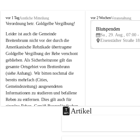
B
B
vor 1 Tag
vor 2 Wochen
Amtliche Mitteilung
Veranstaltung
r
r
Verordnung betr. Goldgelbe Vergilbung!
e
e
Blutspenden
Leider ist auch die Gemeinde 
i
i
Sa., 29. Aug., 07:00 -
t
t
Breitenbrunn nicht vor der durch die 
e
e
Amerikanische Rebzikade übertragene 
n
n
Goldgelbe Vergilbung der Rebe verschont 
b
b
geblieben. Als Sicherheitszone gilt das 
r
r
gesamte Ortsgebiet von Breitenbrunn 
u
u
(siehe Anhang). Wir bitten nochmal die 
n
n
n
n
bereits mehrfach (Cities, 
a
a
Gemeindezeitung) ausgesendeten 
m
m
Informationen zu studieren und befallene 
N
N
Reben zu entfernen. Dies gilt auch für 
e
e
einzelne Reben. Gemäß Burgenländischen 
u
u
Artikel
Weinbaugesetz sind nicht gepflegte oder 
s
s
i
i
unzulässige Weingärten zu roden! Bitte 
e
e
helfen wir zusammen um unsere Winzer 
d
d
vor den prognostizierten Ernteausfällen 
l
l
und den daraus folgenden wirtschaftlichen 