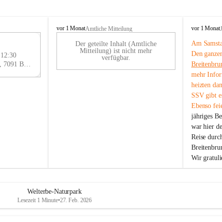
B
B
vor 1 Monat
vor 1 Monat
Amtliche Mitteilung
r
r
Am Samstag
Der geteilte Inhalt (Amtliche
e
e
29
Mitteilung) ist nicht mehr
Den ganzen
i
i
 12:30
AU
verfügbar.
t
t
Eisenstädter Straße 18, 7091 Breitenbrunn am Neusiedler See, AUT
Breitenbru
G
e
e
mehr Infor
n
n
heizten da
b
b
SSV gibt es
r
r
Ebenso feie
u
u
jähriges B
n
n
n
n
war hier d
a
a
Reise durc
m
m
Breitenbrun
N
N
Wir gratul
e
e
u
u
s
s
i
i
Welterbe-Naturpark
e
e
Lesezeit 1 Minute
•
27. Feb. 2026
d
d
l
l