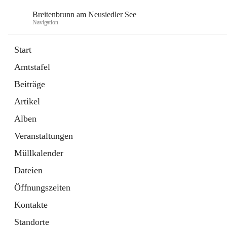
Breitenbrunn am Neusiedler See
Navigation
Start
Amtstafel
Formulare
Beiträge
18 Schnellzugriffe
Artikel
Gemeindeservice
7 Schnellzugriffe
Alben
Veranstaltungen
Müllkalender
Dateien
Öffnungszeiten
Kontakte
Standorte