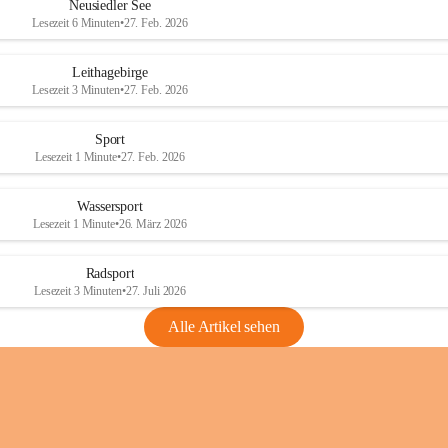
e
e
Neusiedler See
r
r
Lesezeit 6 Minuten
•
27. Feb. 2026
S
S
e
e
Leithagebirge
e
e
Lesezeit 3 Minuten
•
27. Feb. 2026
Sport
Lesezeit 1 Minute
•
27. Feb. 2026
Wassersport
Lesezeit 1 Minute
•
26. März 2026
Radsport
Lesezeit 3 Minuten
•
27. Juli 2026
Alle Artikel sehen