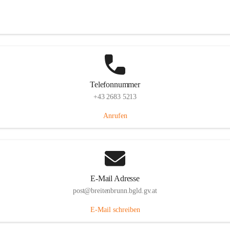
Eisenstädterstraße 18, 7091 Breitenbrunn am Neusiedler See, AUT
Auf Karte ansehen
Telefonnummer
+43 2683 5213
Anrufen
E-Mail Adresse
post@breitenbrunn.bgld.gv.at
E-Mail schreiben