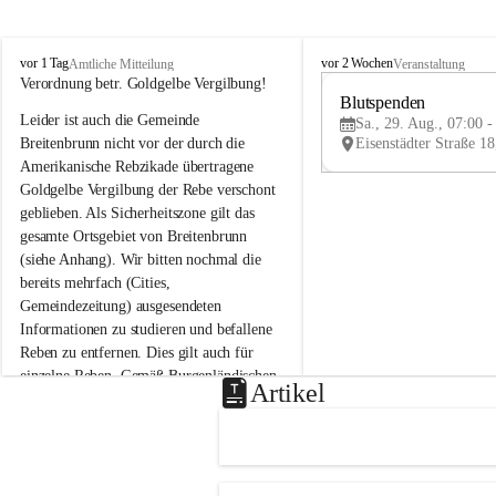
B
B
vor 1 Tag
vor 2 Wochen
Amtliche Mitteilung
Veranstaltung
r
r
Verordnung betr. Goldgelbe Vergilbung!
e
e
Blutspenden
Leider ist auch die Gemeinde 
i
i
Sa., 29. Aug., 07:00 -
t
t
Breitenbrunn nicht vor der durch die 
e
e
Amerikanische Rebzikade übertragene 
n
n
Goldgelbe Vergilbung der Rebe verschont 
b
b
geblieben. Als Sicherheitszone gilt das 
r
r
gesamte Ortsgebiet von Breitenbrunn 
u
u
(siehe Anhang). Wir bitten nochmal die 
n
n
n
n
bereits mehrfach (Cities, 
a
a
Gemeindezeitung) ausgesendeten 
m
m
Informationen zu studieren und befallene 
N
N
Reben zu entfernen. Dies gilt auch für 
e
e
einzelne Reben. Gemäß Burgenländischen 
u
u
Artikel
Weinbaugesetz sind nicht gepflegte oder 
s
s
i
i
unzulässige Weingärten zu roden! Bitte 
e
e
helfen wir zusammen um unsere Winzer 
d
d
vor den prognostizierten Ernteausfällen 
l
l
und den daraus folgenden wirtschaftlichen 