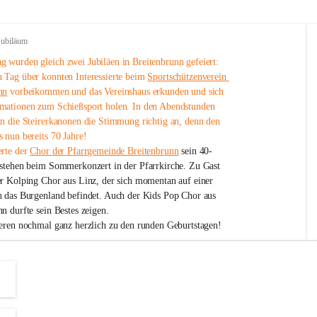
Jubiläum
 wurden gleich zwei Jubiläen in Breitenbrunn gefeiert: 
 Tag über konnten Interessierte beim 
Sportschützenverein 
nn
 vorbeikommen und das Vereinshaus erkunden und sich 
mationen zum Schießsport holen. In den Abendstunden 
nn die Steirerkanonen die Stimmung richtig an, denn den 
 nun bereits 70 Jahre!
rte der 
Chor der Pfarrgemeinde Breitenbrunn
 sein 40-
estehen beim Sommerkonzert in der Pfarrkirche. Zu Gast 
er Kolping Chor aus Linz, der sich momentan auf einer 
h das Burgenland befindet. Auch der Kids Pop Chor aus 
n durfte sein Bestes zeigen.
ieren nochmal ganz herzlich zu den runden Geburtstagen!