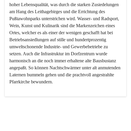
hoher Lebensqualität, was durch die starken Zusiedelungen 
am Hang des Leithagebirges und die Errichtung des 
Pußtawohnparks unterstrichen wird. Wasser- und Radsport, 
Wein, Kunst und Kulinarik sind die Markenzeichen eines 
Ortes, welcher es als einer der wenigen geschafft hat bei 
Betriebsansiedlungen auf stille und hundertprozentig 
umweltschonende Industrie- und Gewerbebetriebe zu 
setzen. Auch die Infrastruktur im Dorfzentrum wurde 
harmonisch an die noch immer erhaltene alte Bausbustanz 
angepaßt. So können Nachtschwärmer unter alt anmutenden 
Laternen bummeln gehen und die prachtvoll angestrahlte 
Pfarrkirche bewundern.

Der Weinbau dominert heute nicht mehr, ist aber integrativer 
Bestandteil der Kultur des Ortes, da man hier schon lange 
von Massenweinbau auf Qualitätsweinbau umgestellt hat. 
So ist es auch nicht verwunderlich, dass eines der historisch 
wertvollsten Gebäude die Ortsvinothek beherbergt und dass 
der Kellering ein beliebtes Ziel darstellt.
