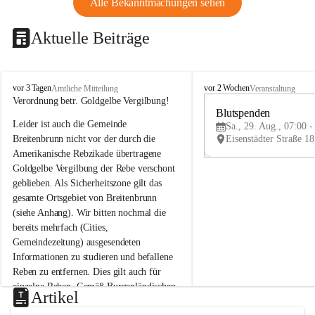
Alle Bekanntmachungen sehen
Aktuelle Beiträge
B
B
vor 3 Tagen
vor 2 Wochen
Amtliche Mitteilung
Veranstaltung
r
r
Verordnung betr. Goldgelbe Vergilbung!
e
e
Blutspenden
Leider ist auch die Gemeinde 
i
i
Sa., 29. Aug., 07:00 -
t
t
Breitenbrunn nicht vor der durch die 
e
e
Amerikanische Rebzikade übertragene 
n
n
Goldgelbe Vergilbung der Rebe verschont 
b
b
geblieben. Als Sicherheitszone gilt das 
r
r
gesamte Ortsgebiet von Breitenbrunn 
u
u
(siehe Anhang). Wir bitten nochmal die 
n
n
n
n
bereits mehrfach (Cities, 
a
a
Gemeindezeitung) ausgesendeten 
m
m
Informationen zu studieren und befallene 
N
N
Reben zu entfernen. Dies gilt auch für 
e
e
einzelne Reben. Gemäß Burgenländischen 
u
u
Artikel
Weinbaugesetz sind nicht gepflegte oder 
s
s