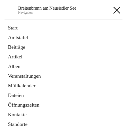
Breitenbrunn am Neusiedler See
Navigation
Breitenbrunn am Neusiedler See
Start
Amtstafel
Formulare
Beiträge
18 Schnellzugriffe
Artikel
Gemeindeservice
7 Schnellzugriffe
Alben
Veranstaltungen
+7
Müllkalender
Dateien
Öffnungszeiten
Kontakte
Hauptadresse
Standorte