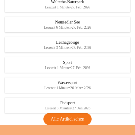
i
i
unzulässige Weingärten zu roden! Bitte 
Welterbe-Naturpark
e
e
helfen wir zusammen um unsere Winzer 
Lesezeit 1 Minute
•
27. Feb. 2026
d
d
vor den prognostizierten Ernteausfällen 
l
l
und den daraus folgenden wirtschaftlichen 
e
e
Neusiedler See
Schäden zu bewahren.
r
r
Lesezeit 6 Minuten
•
27. Feb. 2026
S
S
Verordnungen
e
e
Leithagebirge
04.08.2026
e
e
Lesezeit 3 Minuten
•
27. Feb. 2026
Maßnahmen zur Bekämpfung
der Goldgelben Vergilbung der
Sport
Rebe und der Amerikanischen
Lesezeit 1 Minute
•
27. Feb. 2026
Rebzikade
Anhang VBl. EU Nr. 18
Wassersport
_2026
Lesezeit 1 Minute
•
26. März 2026
1 Seite
•
1,4 MB
Radsport
VBl. EU Nr. 18_2026
Lesezeit 3 Minuten
•
27. Juli 2026
2 Seiten
•
2,1 MB
Alle Artikel sehen