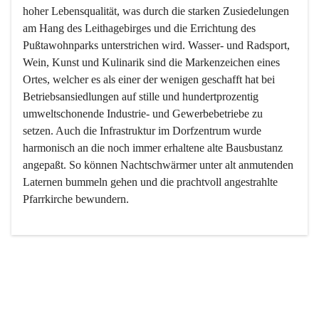
hoher Lebensqualität, was durch die starken Zusiedelungen 
am Hang des Leithagebirges und die Errichtung des 
Pußtawohnparks unterstrichen wird. Wasser- und Radsport, 
Wein, Kunst und Kulinarik sind die Markenzeichen eines 
Ortes, welcher es als einer der wenigen geschafft hat bei 
Betriebsansiedlungen auf stille und hundertprozentig 
umweltschonende Industrie- und Gewerbebetriebe zu 
setzen. Auch die Infrastruktur im Dorfzentrum wurde 
harmonisch an die noch immer erhaltene alte Bausbustanz 
angepaßt. So können Nachtschwärmer unter alt anmutenden 
Laternen bummeln gehen und die prachtvoll angestrahlte 
Pfarrkirche bewundern.

Der Weinbau dominert heute nicht mehr, ist aber integrativer 
Bestandteil der Kultur des Ortes, da man hier schon lange 
von Massenweinbau auf Qualitätsweinbau umgestellt hat. 
So ist es auch nicht verwunderlich, dass eines der historisch 
wertvollsten Gebäude die Ortsvinothek beherbergt und dass 
der Kellering ein beliebtes Ziel darstellt.
