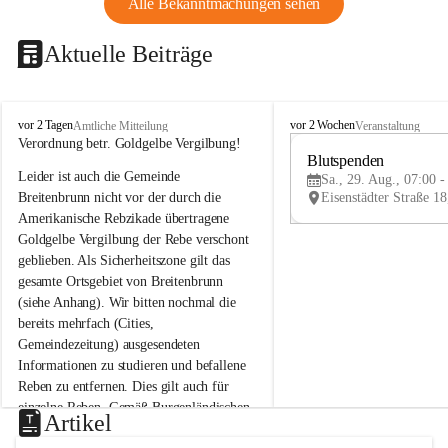
Alle Bekanntmachungen sehen
Aktuelle Beiträge
B
B
vor 2 Tagen
vor 2 Wochen
Amtliche Mitteilung
Veranstaltung
r
r
Verordnung betr. Goldgelbe Vergilbung!
e
e
Blutspenden
Leider ist auch die Gemeinde 
i
i
Sa., 29. Aug., 07:00 -
t
t
Breitenbrunn nicht vor der durch die 
e
e
Amerikanische Rebzikade übertragene 
n
n
Goldgelbe Vergilbung der Rebe verschont 
b
b
geblieben. Als Sicherheitszone gilt das 
r
r
gesamte Ortsgebiet von Breitenbrunn 
u
u
(siehe Anhang). Wir bitten nochmal die 
n
n
n
n
bereits mehrfach (Cities, 
a
a
Gemeindezeitung) ausgesendeten 
m
m
Informationen zu studieren und befallene 
N
N
Reben zu entfernen. Dies gilt auch für 
e
e
einzelne Reben. Gemäß Burgenländischen 
u
u
Artikel
Weinbaugesetz sind nicht gepflegte oder 
s
s