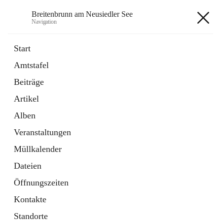
Breitenbrunn am Neusiedler See
Navigation
Breitenbrunn am Neusiedler See
Start
Amtstafel
Formulare
Beiträge
18 Schnellzugriffe
Artikel
Gemeindeservice
7 Schnellzugriffe
Alben
Veranstaltungen
+7
Müllkalender
Dateien
Öffnungszeiten
Kontakte
Hauptadresse
Standorte