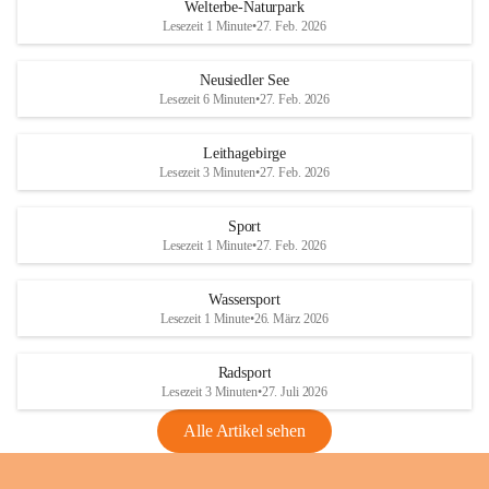
i
i
unzulässige Weingärten zu roden! Bitte 
Welterbe-Naturpark
e
e
helfen wir zusammen um unsere Winzer 
Lesezeit 1 Minute
•
27. Feb. 2026
d
d
vor den prognostizierten Ernteausfällen 
l
l
und den daraus folgenden wirtschaftlichen 
e
e
Neusiedler See
Schäden zu bewahren.
r
r
Lesezeit 6 Minuten
•
27. Feb. 2026
S
S
Verordnungen
e
e
Leithagebirge
04.08.2026
e
e
Lesezeit 3 Minuten
•
27. Feb. 2026
Maßnahmen zur Bekämpfung
der Goldgelben Vergilbung der
Sport
Rebe und der Amerikanischen
Lesezeit 1 Minute
•
27. Feb. 2026
Rebzikade
Anhang VBl. EU Nr. 18
Wassersport
_2026
Lesezeit 1 Minute
•
26. März 2026
1 Seite
•
1,4 MB
Radsport
VBl. EU Nr. 18_2026
Lesezeit 3 Minuten
•
27. Juli 2026
2 Seiten
•
2,1 MB
Alle Artikel sehen