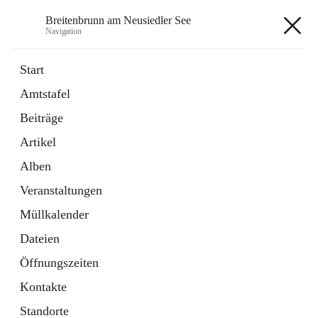
Breitenbrunn am Neusiedler See
Navigation
Breitenbrunn am Neusiedler See
Start
Amtstafel
Formulare
Beiträge
18 Schnellzugriffe
Artikel
Gemeindeservice
7 Schnellzugriffe
Alben
Veranstaltungen
+7
Müllkalender
Dateien
Öffnungszeiten
Kontakte
Hauptadresse
Standorte