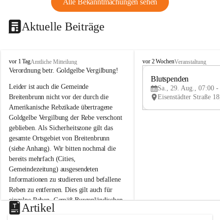
Alle Bekanntmachungen sehen
Aktuelle Beiträge
B
B
vor 1 Tag
vor 2 Wochen
Amtliche Mitteilung
Veranstaltung
r
r
Verordnung betr. Goldgelbe Vergilbung!
e
e
Blutspenden
Leider ist auch die Gemeinde 
i
i
Sa., 29. Aug., 07:00 -
t
t
Breitenbrunn nicht vor der durch die 
e
e
Amerikanische Rebzikade übertragene 
n
n
Goldgelbe Vergilbung der Rebe verschont 
b
b
geblieben. Als Sicherheitszone gilt das 
r
r
gesamte Ortsgebiet von Breitenbrunn 
u
u
(siehe Anhang). Wir bitten nochmal die 
n
n
n
n
bereits mehrfach (Cities, 
a
a
Gemeindezeitung) ausgesendeten 
m
m
Informationen zu studieren und befallene 
N
N
Reben zu entfernen. Dies gilt auch für 
e
e
einzelne Reben. Gemäß Burgenländischen 
u
u
Artikel
Weinbaugesetz sind nicht gepflegte oder 
s
s