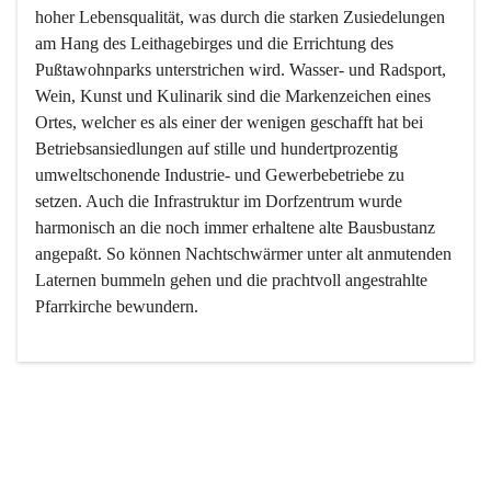
hoher Lebensqualität, was durch die starken Zusiedelungen 
am Hang des Leithagebirges und die Errichtung des 
Pußtawohnparks unterstrichen wird. Wasser- und Radsport, 
Wein, Kunst und Kulinarik sind die Markenzeichen eines 
Ortes, welcher es als einer der wenigen geschafft hat bei 
Betriebsansiedlungen auf stille und hundertprozentig 
umweltschonende Industrie- und Gewerbebetriebe zu 
setzen. Auch die Infrastruktur im Dorfzentrum wurde 
harmonisch an die noch immer erhaltene alte Bausbustanz 
angepaßt. So können Nachtschwärmer unter alt anmutenden 
Laternen bummeln gehen und die prachtvoll angestrahlte 
Pfarrkirche bewundern.

Der Weinbau dominert heute nicht mehr, ist aber integrativer 
Bestandteil der Kultur des Ortes, da man hier schon lange 
von Massenweinbau auf Qualitätsweinbau umgestellt hat. 
So ist es auch nicht verwunderlich, dass eines der historisch 
wertvollsten Gebäude die Ortsvinothek beherbergt und dass 
der Kellering ein beliebtes Ziel darstellt.
