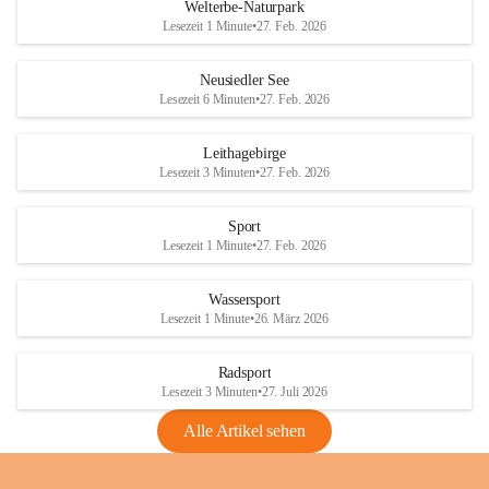
i
i
unzulässige Weingärten zu roden! Bitte 
Welterbe-Naturpark
e
e
helfen wir zusammen um unsere Winzer 
Lesezeit 1 Minute
•
27. Feb. 2026
d
d
vor den prognostizierten Ernteausfällen 
l
l
und den daraus folgenden wirtschaftlichen 
e
e
Neusiedler See
Schäden zu bewahren.
r
r
Lesezeit 6 Minuten
•
27. Feb. 2026
S
S
Verordnungen
e
e
Leithagebirge
04.08.2026
e
e
Lesezeit 3 Minuten
•
27. Feb. 2026
Maßnahmen zur Bekämpfung
der Goldgelben Vergilbung der
Sport
Rebe und der Amerikanischen
Lesezeit 1 Minute
•
27. Feb. 2026
Rebzikade
Anhang VBl. EU Nr. 18
Wassersport
_2026
Lesezeit 1 Minute
•
26. März 2026
1 Seite
•
1,4 MB
Radsport
VBl. EU Nr. 18_2026
Lesezeit 3 Minuten
•
27. Juli 2026
2 Seiten
•
2,1 MB
Alle Artikel sehen