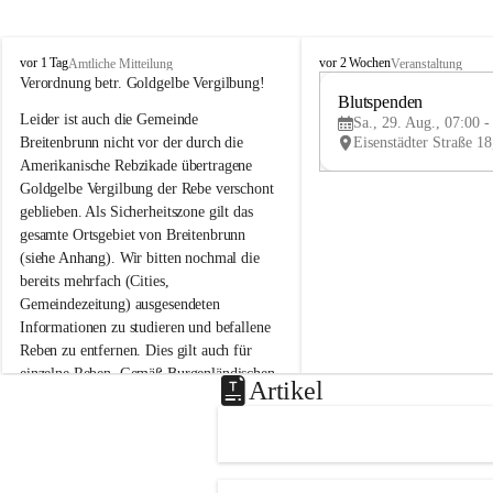
B
B
vor 1 Tag
vor 2 Wochen
Amtliche Mitteilung
Veranstaltung
r
r
Verordnung betr. Goldgelbe Vergilbung!
e
e
Blutspenden
Leider ist auch die Gemeinde 
i
i
Sa., 29. Aug., 07:00 -
t
t
Breitenbrunn nicht vor der durch die 
e
e
Amerikanische Rebzikade übertragene 
n
n
Goldgelbe Vergilbung der Rebe verschont 
b
b
geblieben. Als Sicherheitszone gilt das 
r
r
gesamte Ortsgebiet von Breitenbrunn 
u
u
(siehe Anhang). Wir bitten nochmal die 
n
n
n
n
bereits mehrfach (Cities, 
a
a
Gemeindezeitung) ausgesendeten 
m
m
Informationen zu studieren und befallene 
N
N
Reben zu entfernen. Dies gilt auch für 
e
e
einzelne Reben. Gemäß Burgenländischen 
u
u
Artikel
Weinbaugesetz sind nicht gepflegte oder 
s
s
i
i
unzulässige Weingärten zu roden! Bitte 
e
e
helfen wir zusammen um unsere Winzer 
d
d
vor den prognostizierten Ernteausfällen 
l
l
und den daraus folgenden wirtschaftlichen 