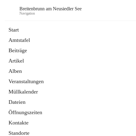
Breitenbrunn am Neusiedler See
Navigation
Start
Amtstafel
Formulare
Beiträge
18 Schnellzugriffe
Artikel
Gemeindeservice
7 Schnellzugriffe
Alben
Veranstaltungen
Müllkalender
Dateien
Öffnungszeiten
Kontakte
Standorte