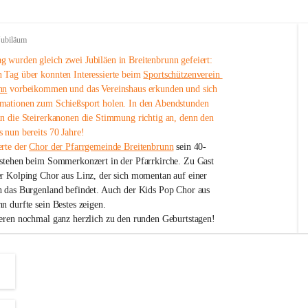
Jubiläum
 wurden gleich zwei Jubiläen in Breitenbrunn gefeiert: 
 Tag über konnten Interessierte beim 
Sportschützenverein 
nn
 vorbeikommen und das Vereinshaus erkunden und sich 
mationen zum Schießsport holen. In den Abendstunden 
nn die Steirerkanonen die Stimmung richtig an, denn den 
 nun bereits 70 Jahre!
rte der 
Chor der Pfarrgemeinde Breitenbrunn
 sein 40-
estehen beim Sommerkonzert in der Pfarrkirche. Zu Gast 
er Kolping Chor aus Linz, der sich momentan auf einer 
h das Burgenland befindet. Auch der Kids Pop Chor aus 
n durfte sein Bestes zeigen.
ieren nochmal ganz herzlich zu den runden Geburtstagen!