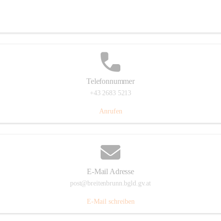
Eisenstädterstraße 18, 7091 Breitenbrunn am Neusiedler See, AUT
Auf Karte ansehen
Telefonnummer
+43 2683 5213
Anrufen
E-Mail Adresse
post@breitenbrunn.bgld.gv.at
E-Mail schreiben