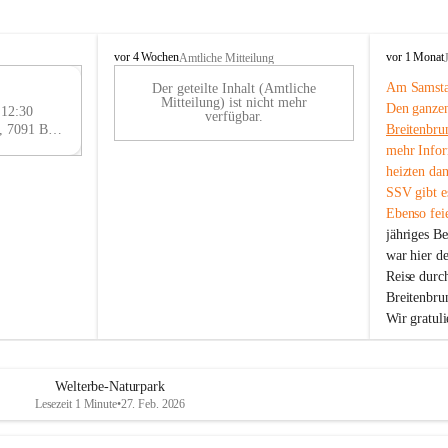
B
B
vor 4 Wochen
vor 1 Monat
Amtliche Mitteilung
r
r
Am Samstag
Der geteilte Inhalt (Amtliche
e
e
29
Mitteilung) ist nicht mehr
Den ganzen
i
i
 12:30
AU
verfügbar.
t
t
Eisenstädter Straße 18, 7091 Breitenbrunn am Neusiedler See, AUT
Breitenbru
G
e
e
mehr Infor
n
n
heizten da
b
b
SSV gibt es
r
r
Ebenso feie
u
u
jähriges B
n
n
n
n
war hier d
a
a
Reise durc
m
m
Breitenbrun
N
N
Wir gratul
e
e
u
u
s
s
i
i
Welterbe-Naturpark
e
e
Lesezeit 1 Minute
•
27. Feb. 2026
d
d
l
l