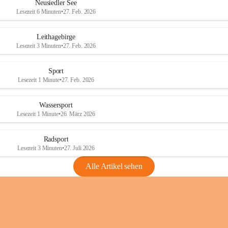
e
e
Neusiedler See
r
r
Lesezeit 6 Minuten
•
27. Feb. 2026
S
S
e
e
Leithagebirge
e
e
Lesezeit 3 Minuten
•
27. Feb. 2026
Sport
Lesezeit 1 Minute
•
27. Feb. 2026
Wassersport
Lesezeit 1 Minute
•
26. März 2026
Radsport
Lesezeit 3 Minuten
•
27. Juli 2026
Alle Artikel sehen