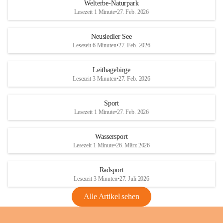
i
i
unzulässige Weingärten zu roden! Bitte 
Welterbe-Naturpark
e
e
helfen wir zusammen um unsere Winzer 
Lesezeit 1 Minute
•
27. Feb. 2026
d
d
vor den prognostizierten Ernteausfällen 
l
l
und den daraus folgenden wirtschaftlichen 
e
e
Neusiedler See
Schäden zu bewahren.
r
r
Lesezeit 6 Minuten
•
27. Feb. 2026
S
S
Verordnungen
e
e
Leithagebirge
04.08.2026
e
e
Lesezeit 3 Minuten
•
27. Feb. 2026
Maßnahmen zur Bekämpfung
der Goldgelben Vergilbung der
Sport
Rebe und der Amerikanischen
Lesezeit 1 Minute
•
27. Feb. 2026
Rebzikade
Anhang VBl. EU Nr. 18
Wassersport
_2026
Lesezeit 1 Minute
•
26. März 2026
1 Seite
•
1,4 MB
Radsport
VBl. EU Nr. 18_2026
Lesezeit 3 Minuten
•
27. Juli 2026
2 Seiten
•
2,1 MB
Alle Artikel sehen