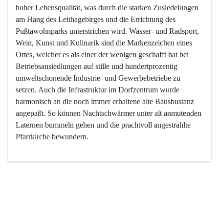
hoher Lebensqualität, was durch die starken Zusiedelungen 
am Hang des Leithagebirges und die Errichtung des 
Pußtawohnparks unterstrichen wird. Wasser- und Radsport, 
Wein, Kunst und Kulinarik sind die Markenzeichen eines 
Ortes, welcher es als einer der wenigen geschafft hat bei 
Betriebsansiedlungen auf stille und hundertprozentig 
umweltschonende Industrie- und Gewerbebetriebe zu 
setzen. Auch die Infrastruktur im Dorfzentrum wurde 
harmonisch an die noch immer erhaltene alte Bausbustanz 
angepaßt. So können Nachtschwärmer unter alt anmutenden 
Laternen bummeln gehen und die prachtvoll angestrahlte 
Pfarrkirche bewundern.

Der Weinbau dominert heute nicht mehr, ist aber integrativer 
Bestandteil der Kultur des Ortes, da man hier schon lange 
von Massenweinbau auf Qualitätsweinbau umgestellt hat. 
So ist es auch nicht verwunderlich, dass eines der historisch 
wertvollsten Gebäude die Ortsvinothek beherbergt und dass 
der Kellering ein beliebtes Ziel darstellt.
