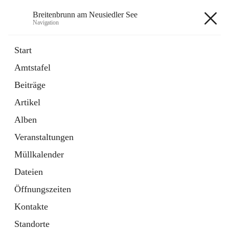
Breitenbrunn am Neusiedler See
Navigation
Breitenbrunn am Neusiedler See
Start
Amtstafel
Formulare
Beiträge
18 Schnellzugriffe
Artikel
Gemeindeservice
7 Schnellzugriffe
Alben
Veranstaltungen
+7
Müllkalender
Dateien
Öffnungszeiten
Kontakte
Hauptadresse
Standorte