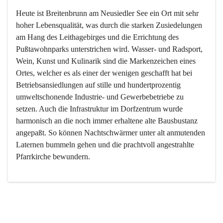
Heute ist Breitenbrunn am Neusiedler See ein Ort mit sehr 
hoher Lebensqualität, was durch die starken Zusiedelungen 
am Hang des Leithagebirges und die Errichtung des 
Pußtawohnparks unterstrichen wird. Wasser- und Radsport, 
Wein, Kunst und Kulinarik sind die Markenzeichen eines 
Ortes, welcher es als einer der wenigen geschafft hat bei 
Betriebsansiedlungen auf stille und hundertprozentig 
umweltschonende Industrie- und Gewerbebetriebe zu 
setzen. Auch die Infrastruktur im Dorfzentrum wurde 
harmonisch an die noch immer erhaltene alte Bausbustanz 
angepaßt. So können Nachtschwärmer unter alt anmutenden 
Laternen bummeln gehen und die prachtvoll angestrahlte 
Pfarrkirche bewundern.

Der Weinbau dominert heute nicht mehr, ist aber integrativer 
Bestandteil der Kultur des Ortes, da man hier schon lange 
von Massenweinbau auf Qualitätsweinbau umgestellt hat. 
So ist es auch nicht verwunderlich, dass eines der historisch 