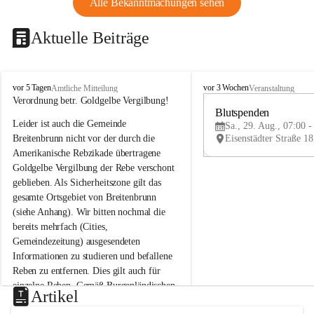
Alle Bekanntmachungen sehen
Aktuelle Beiträge
B
B
vor 5 Tagen
vor 3 Wochen
Amtliche Mitteilung
Veranstaltung
r
r
Verordnung betr. Goldgelbe Vergilbung!
e
e
Blutspenden
Leider ist auch die Gemeinde 
i
i
Sa., 29. Aug., 07:00 -
t
t
Breitenbrunn nicht vor der durch die 
e
e
Amerikanische Rebzikade übertragene 
n
n
Goldgelbe Vergilbung der Rebe verschont 
b
b
geblieben. Als Sicherheitszone gilt das 
r
r
gesamte Ortsgebiet von Breitenbrunn 
u
u
(siehe Anhang). Wir bitten nochmal die 
n
n
n
n
bereits mehrfach (Cities, 
a
a
Gemeindezeitung) ausgesendeten 
m
m
Informationen zu studieren und befallene 
N
N
Reben zu entfernen. Dies gilt auch für 
e
e
einzelne Reben. Gemäß Burgenländischen 
u
u
Artikel
Weinbaugesetz sind nicht gepflegte oder 
s
s