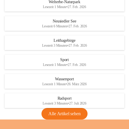
i
i
unzulässige Weingärten zu roden! Bitte 
Welterbe-Naturpark
e
e
helfen wir zusammen um unsere Winzer 
Lesezeit 1 Minute
•
27. Feb. 2026
d
d
vor den prognostizierten Ernteausfällen 
l
l
und den daraus folgenden wirtschaftlichen 
e
e
Neusiedler See
Schäden zu bewahren.
r
r
Lesezeit 6 Minuten
•
27. Feb. 2026
S
S
Verordnungen
e
e
Leithagebirge
04.08.2026
e
e
Lesezeit 3 Minuten
•
27. Feb. 2026
Maßnahmen zur Bekämpfung
der Goldgelben Vergilbung der
Sport
Rebe und der Amerikanischen
Lesezeit 1 Minute
•
27. Feb. 2026
Rebzikade
Anhang VBl. EU Nr. 18
Wassersport
_2026
Lesezeit 1 Minute
•
26. März 2026
1 Seite
•
1,4 MB
Radsport
VBl. EU Nr. 18_2026
Lesezeit 3 Minuten
•
27. Juli 2026
2 Seiten
•
2,1 MB
Alle Artikel sehen