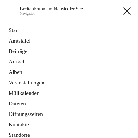
Breitenbrunn am Neusiedler See
Navigation
Breitenbrunn am Neusiedler See
Start
Amtstafel
Formulare
Beiträge
18 Schnellzugriffe
Artikel
Gemeindeservice
7 Schnellzugriffe
Alben
Veranstaltungen
+7
Müllkalender
Dateien
Öffnungszeiten
Kontakte
Hauptadresse
Standorte