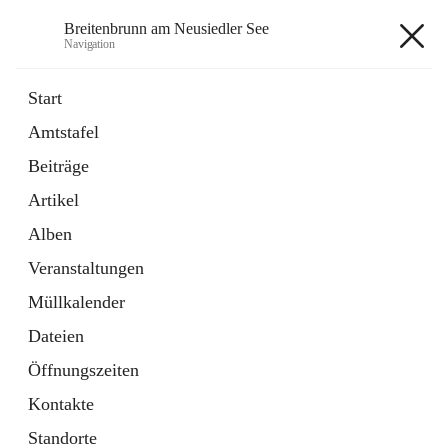
Breitenbrunn am Neusiedler See
Navigation
Breitenbrunn am Neusiedler See
Start
Amtstafel
Formulare
Beiträge
18 Schnellzugriffe
Artikel
Gemeindeservice
7 Schnellzugriffe
Alben
Veranstaltungen
+7
Müllkalender
Dateien
Öffnungszeiten
Kontakte
Hauptadresse
Standorte