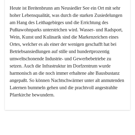
Heute ist Breitenbrunn am Neusiedler See ein Ort mit sehr 
hoher Lebensqualität, was durch die starken Zusiedelungen 
am Hang des Leithagebirges und die Errichtung des 
Pußtawohnparks unterstrichen wird. Wasser- und Radsport, 
Wein, Kunst und Kulinarik sind die Markenzeichen eines 
Ortes, welcher es als einer der wenigen geschafft hat bei 
Betriebsansiedlungen auf stille und hundertprozentig 
umweltschonende Industrie- und Gewerbebetriebe zu 
setzen. Auch die Infrastruktur im Dorfzentrum wurde 
harmonisch an die noch immer erhaltene alte Bausbustanz 
angepaßt. So können Nachtschwärmer unter alt anmutenden 
Laternen bummeln gehen und die prachtvoll angestrahlte 
Pfarrkirche bewundern.

Der Weinbau dominert heute nicht mehr, ist aber integrativer 
Bestandteil der Kultur des Ortes, da man hier schon lange 
von Massenweinbau auf Qualitätsweinbau umgestellt hat. 
So ist es auch nicht verwunderlich, dass eines der historisch 