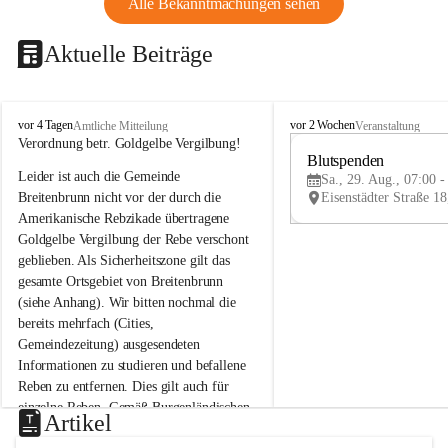
Alle Bekanntmachungen sehen
Aktuelle Beiträge
B
B
vor 4 Tagen
vor 2 Wochen
Amtliche Mitteilung
Veranstaltung
r
r
Verordnung betr. Goldgelbe Vergilbung!
e
e
Blutspenden
Leider ist auch die Gemeinde 
i
i
Sa., 29. Aug., 07:00 -
t
t
Breitenbrunn nicht vor der durch die 
e
e
Amerikanische Rebzikade übertragene 
n
n
Goldgelbe Vergilbung der Rebe verschont 
b
b
geblieben. Als Sicherheitszone gilt das 
r
r
gesamte Ortsgebiet von Breitenbrunn 
u
u
(siehe Anhang). Wir bitten nochmal die 
n
n
n
n
bereits mehrfach (Cities, 
a
a
Gemeindezeitung) ausgesendeten 
m
m
Informationen zu studieren und befallene 
N
N
Reben zu entfernen. Dies gilt auch für 
e
e
einzelne Reben. Gemäß Burgenländischen 
u
u
Artikel
Weinbaugesetz sind nicht gepflegte oder 
s
s