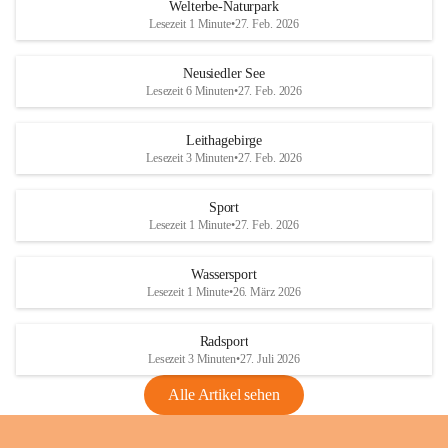
i
i
unzulässige Weingärten zu roden! Bitte 
Welterbe-Naturpark
e
e
helfen wir zusammen um unsere Winzer 
Lesezeit 1 Minute
•
27. Feb. 2026
d
d
vor den prognostizierten Ernteausfällen 
l
l
und den daraus folgenden wirtschaftlichen 
e
e
Neusiedler See
Schäden zu bewahren.
r
r
Lesezeit 6 Minuten
•
27. Feb. 2026
S
S
Verordnungen
e
e
Leithagebirge
04.08.2026
e
e
Lesezeit 3 Minuten
•
27. Feb. 2026
Maßnahmen zur Bekämpfung
der Goldgelben Vergilbung der
Sport
Rebe und der Amerikanischen
Lesezeit 1 Minute
•
27. Feb. 2026
Rebzikade
Anhang VBl. EU Nr. 18
Wassersport
_2026
Lesezeit 1 Minute
•
26. März 2026
1 Seite
•
1,4 MB
Radsport
VBl. EU Nr. 18_2026
Lesezeit 3 Minuten
•
27. Juli 2026
2 Seiten
•
2,1 MB
Alle Artikel sehen