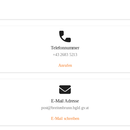
Eisenstädterstraße 18, 7091 Breitenbrunn am Neusiedler See, AUT
Auf Karte ansehen
Telefonnummer
+43 2683 5213
Anrufen
E-Mail Adresse
post@breitenbrunn.bgld.gv.at
E-Mail schreiben