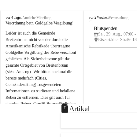
B
B
vor 4 Tagen
vor 2 Wochen
Amtliche Mitteilung
Veranstaltung
r
r
Verordnung betr. Goldgelbe Vergilbung!
e
e
Blutspenden
Leider ist auch die Gemeinde 
i
i
Sa., 29. Aug., 07:00 -
t
t
Breitenbrunn nicht vor der durch die 
e
e
Amerikanische Rebzikade übertragene 
n
n
Goldgelbe Vergilbung der Rebe verschont 
b
b
geblieben. Als Sicherheitszone gilt das 
r
r
gesamte Ortsgebiet von Breitenbrunn 
u
u
(siehe Anhang). Wir bitten nochmal die 
n
n
n
n
bereits mehrfach (Cities, 
a
a
Gemeindezeitung) ausgesendeten 
m
m
Informationen zu studieren und befallene 
N
N
Reben zu entfernen. Dies gilt auch für 
e
e
einzelne Reben. Gemäß Burgenländischen 
u
u
Artikel
Weinbaugesetz sind nicht gepflegte oder 
s
s
i
i
unzulässige Weingärten zu roden! Bitte 
e
e
helfen wir zusammen um unsere Winzer 
d
d
vor den prognostizierten Ernteausfällen 
l
l
und den daraus folgenden wirtschaftlichen 