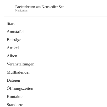
Breitenbrunn am Neusiedler See
Navigation
Start
Amtstafel
Formulare
Beiträge
18 Schnellzugriffe
Artikel
Gemeindeservice
7 Schnellzugriffe
Alben
Veranstaltungen
Müllkalender
Dateien
Öffnungszeiten
Kontakte
Standorte