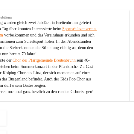
Jubiläum
 wurden gleich zwei Jubiläen in Breitenbrunn gefeiert: 
 Tag über konnten Interessierte beim 
Sportschützenverein 
nn
 vorbeikommen und das Vereinshaus erkunden und sich 
mationen zum Schießsport holen. In den Abendstunden 
nn die Steirerkanonen die Stimmung richtig an, denn den 
 nun bereits 70 Jahre!
rte der 
Chor der Pfarrgemeinde Breitenbrunn
 sein 40-
estehen beim Sommerkonzert in der Pfarrkirche. Zu Gast 
er Kolping Chor aus Linz, der sich momentan auf einer 
h das Burgenland befindet. Auch der Kids Pop Chor aus 
n durfte sein Bestes zeigen.
ieren nochmal ganz herzlich zu den runden Geburtstagen!