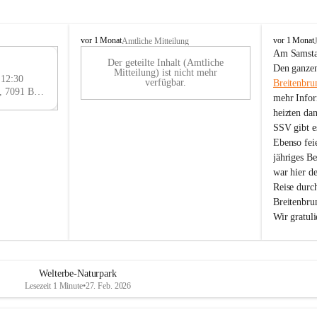
B
B
vor 1 Monat
vor 1 Monat
Amtliche Mitteilung
r
r
Am Samstag
Der geteilte Inhalt (Amtliche
e
e
29
Den ganzen
Mitteilung) ist nicht mehr
i
i
 12:30
AU
verfügbar.
Breitenbru
t
t
Eisenstädter Straße 18, 7091 Breitenbrunn am Neusiedler See, AUT
G
mehr Infor
e
e
heizten da
n
n
SSV gibt es
b
b
r
r
Ebenso feie
u
u
jähriges B
n
n
war hier d
n
n
Reise durc
a
a
Breitenbrun
m
m
Wir gratul
N
N
e
e
u
u
s
s
i
i
Welterbe-Naturpark
e
e
Lesezeit 1 Minute
•
27. Feb. 2026
d
d
l
l