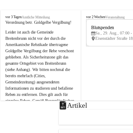
B
B
vor 3 Tagen
vor 2 Wochen
Amtliche Mitteilung
Veranstaltung
r
r
Verordnung betr. Goldgelbe Vergilbung!
e
e
Blutspenden
Leider ist auch die Gemeinde 
i
i
Sa., 29. Aug., 07:00 -
t
t
Breitenbrunn nicht vor der durch die 
e
e
Amerikanische Rebzikade übertragene 
n
n
Goldgelbe Vergilbung der Rebe verschont 
b
b
geblieben. Als Sicherheitszone gilt das 
r
r
gesamte Ortsgebiet von Breitenbrunn 
u
u
(siehe Anhang). Wir bitten nochmal die 
n
n
n
n
bereits mehrfach (Cities, 
a
a
Gemeindezeitung) ausgesendeten 
m
m
Informationen zu studieren und befallene 
N
N
Reben zu entfernen. Dies gilt auch für 
e
e
einzelne Reben. Gemäß Burgenländischen 
u
u
Artikel
Weinbaugesetz sind nicht gepflegte oder 
s
s
i
i
unzulässige Weingärten zu roden! Bitte 
e
e
helfen wir zusammen um unsere Winzer 
d
d
vor den prognostizierten Ernteausfällen 
l
l
und den daraus folgenden wirtschaftlichen 