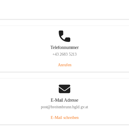
Eisenstädterstraße 18, 7091 Breitenbrunn am Neusiedler See, AUT
Auf Karte ansehen
Telefonnummer
+43 2683 5213
Anrufen
E-Mail Adresse
post@breitenbrunn.bgld.gv.at
E-Mail schreiben