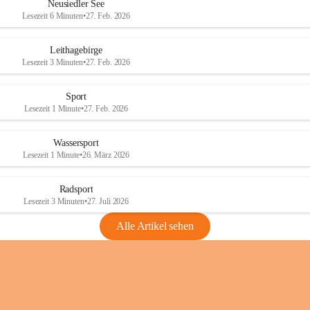
e
e
Neusiedler See
r
r
Lesezeit 6 Minuten
•
27. Feb. 2026
S
S
e
e
Leithagebirge
e
e
Lesezeit 3 Minuten
•
27. Feb. 2026
Sport
Lesezeit 1 Minute
•
27. Feb. 2026
Wassersport
Lesezeit 1 Minute
•
26. März 2026
Radsport
Lesezeit 3 Minuten
•
27. Juli 2026
Alle Artikel sehen