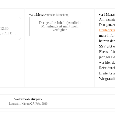
B
B
vor 1 Monat
vor 1 Monat
Amtliche Mitteilung
r
r
Am Samstag
Der geteilte Inhalt (Amtliche
e
e
29
Den ganzen
Mitteilung) ist nicht mehr
i
i
 12:30
AU
verfügbar.
Breitenbru
t
t
Eisenstädter Straße 18, 7091 Breitenbrunn am Neusiedler See, AUT
G
mehr Infor
e
e
heizten da
n
n
SSV gibt es
b
b
r
r
Ebenso feie
u
u
jähriges B
n
n
war hier d
n
n
Reise durc
a
a
Breitenbrun
m
m
Wir gratul
N
N
e
e
u
u
s
s
i
i
Welterbe-Naturpark
e
e
Lesezeit 1 Minute
•
27. Feb. 2026
d
d
l
l