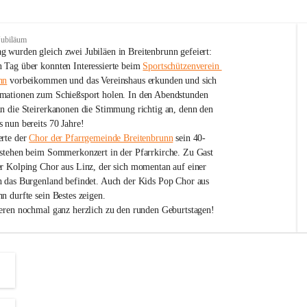
Jubiläum
 wurden gleich zwei Jubiläen in Breitenbrunn gefeiert: 
 Tag über konnten Interessierte beim 
Sportschützenverein 
nn
 vorbeikommen und das Vereinshaus erkunden und sich 
mationen zum Schießsport holen. In den Abendstunden 
nn die Steirerkanonen die Stimmung richtig an, denn den 
 nun bereits 70 Jahre!
rte der 
Chor der Pfarrgemeinde Breitenbrunn
 sein 40-
estehen beim Sommerkonzert in der Pfarrkirche. Zu Gast 
er Kolping Chor aus Linz, der sich momentan auf einer 
h das Burgenland befindet. Auch der Kids Pop Chor aus 
n durfte sein Bestes zeigen.
ieren nochmal ganz herzlich zu den runden Geburtstagen!