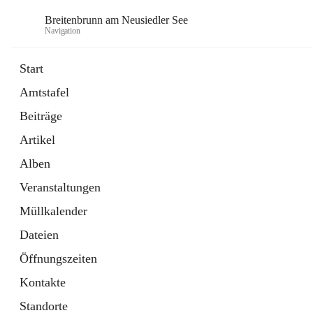
Breitenbrunn am Neusiedler See
Navigation
Start
Amtstafel
Formulare
Beiträge
18 Schnellzugriffe
Artikel
Gemeindeservice
7 Schnellzugriffe
Alben
Veranstaltungen
Müllkalender
Dateien
Öffnungszeiten
Kontakte
Standorte