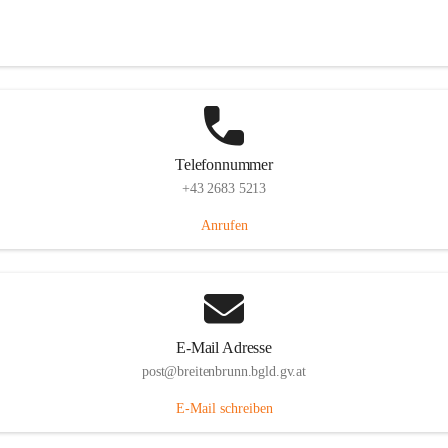
Eisenstädterstraße 18, 7091 Breitenbrunn am Neusiedler See, AUT
Auf Karte ansehen
Telefonnummer
+43 2683 5213
Anrufen
E-Mail Adresse
post@breitenbrunn.bgld.gv.at
E-Mail schreiben