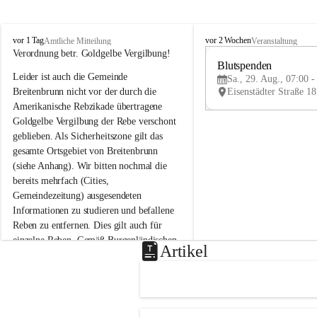
B
B
vor 1 Tag
vor 2 Wochen
Amtliche Mitteilung
Veranstaltung
r
r
Verordnung betr. Goldgelbe Vergilbung!
e
e
Blutspenden
Leider ist auch die Gemeinde 
i
i
Sa., 29. Aug., 07:00 -
t
t
Breitenbrunn nicht vor der durch die 
e
e
Amerikanische Rebzikade übertragene 
n
n
Goldgelbe Vergilbung der Rebe verschont 
b
b
geblieben. Als Sicherheitszone gilt das 
r
r
gesamte Ortsgebiet von Breitenbrunn 
u
u
(siehe Anhang). Wir bitten nochmal die 
n
n
n
n
bereits mehrfach (Cities, 
a
a
Gemeindezeitung) ausgesendeten 
m
m
Informationen zu studieren und befallene 
N
N
Reben zu entfernen. Dies gilt auch für 
e
e
einzelne Reben. Gemäß Burgenländischen 
u
u
Artikel
Weinbaugesetz sind nicht gepflegte oder 
s
s
i
i
unzulässige Weingärten zu roden! Bitte 
e
e
helfen wir zusammen um unsere Winzer 
d
d
vor den prognostizierten Ernteausfällen 
l
l
und den daraus folgenden wirtschaftlichen 