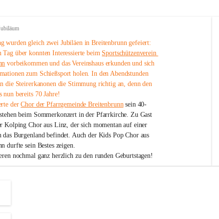
Jubiläum
 wurden gleich zwei Jubiläen in Breitenbrunn gefeiert: 
 Tag über konnten Interessierte beim 
Sportschützenverein 
nn
 vorbeikommen und das Vereinshaus erkunden und sich 
mationen zum Schießsport holen. In den Abendstunden 
nn die Steirerkanonen die Stimmung richtig an, denn den 
 nun bereits 70 Jahre!
rte der 
Chor der Pfarrgemeinde Breitenbrunn
 sein 40-
estehen beim Sommerkonzert in der Pfarrkirche. Zu Gast 
er Kolping Chor aus Linz, der sich momentan auf einer 
h das Burgenland befindet. Auch der Kids Pop Chor aus 
n durfte sein Bestes zeigen.
ieren nochmal ganz herzlich zu den runden Geburtstagen!