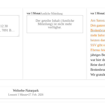
B
B
vor 1 Monat
vor 1 Monat
Amtliche Mitteilung
r
r
Am Samstag
Der geteilte Inhalt (Amtliche
e
e
29
Mitteilung) ist nicht mehr
Den ganzen
i
i
 12:30
AU
verfügbar.
t
t
Eisenstädter Straße 18, 7091 Breitenbrunn am Neusiedler See, AUT
Breitenbru
G
e
e
mehr Infor
n
n
heizten da
b
b
SSV gibt es
r
r
Ebenso feie
u
u
jähriges B
n
n
n
n
war hier d
a
a
Reise durc
m
m
Breitenbrun
N
N
Wir gratul
e
e
u
u
s
s
i
i
Welterbe-Naturpark
e
e
Lesezeit 1 Minute
•
27. Feb. 2026
d
d
l
l