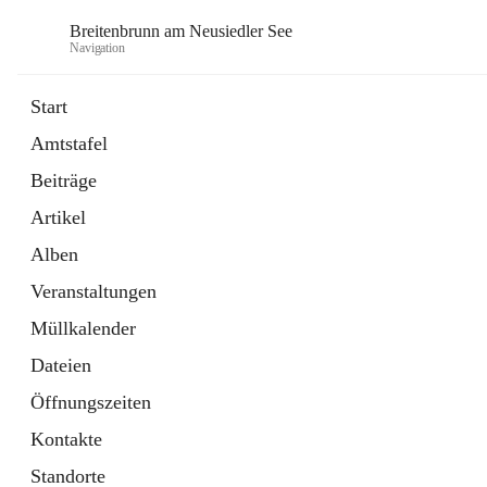
Breitenbrunn am Neusiedler See
Navigation
Start
Amtstafel
Formulare
Beiträge
18 Schnellzugriffe
Artikel
Gemeindeservice
7 Schnellzugriffe
Alben
Veranstaltungen
Müllkalender
Dateien
Öffnungszeiten
Kontakte
Standorte