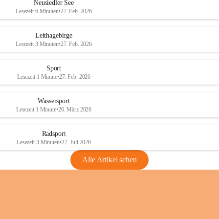
e
e
Neusiedler See
r
r
Lesezeit 6 Minuten
•
27. Feb. 2026
S
S
e
e
Leithagebirge
e
e
Lesezeit 3 Minuten
•
27. Feb. 2026
Sport
Lesezeit 1 Minute
•
27. Feb. 2026
Wassersport
Lesezeit 1 Minute
•
26. März 2026
Radsport
Lesezeit 3 Minuten
•
27. Juli 2026
Alle Artikel sehen