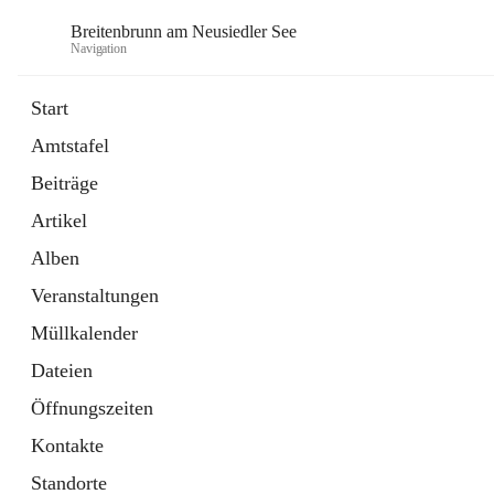
Breitenbrunn am Neusiedler See
Navigation
Start
Amtstafel
Formulare
Beiträge
18 Schnellzugriffe
Artikel
Gemeindeservice
7 Schnellzugriffe
Alben
Veranstaltungen
Müllkalender
Dateien
Öffnungszeiten
Kontakte
Standorte