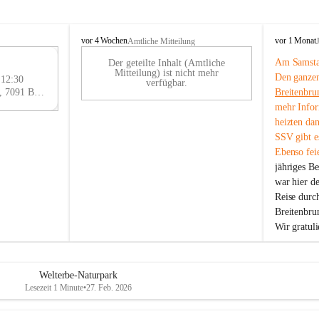
B
B
vor 4 Wochen
vor 1 Monat
Amtliche Mitteilung
r
r
Am Samstag
Der geteilte Inhalt (Amtliche
e
e
29
Mitteilung) ist nicht mehr
Den ganzen
i
i
 12:30
AU
verfügbar.
t
t
Eisenstädter Straße 18, 7091 Breitenbrunn am Neusiedler See, AUT
Breitenbru
G
e
e
mehr Infor
n
n
heizten da
b
b
SSV gibt es
r
r
Ebenso feie
u
u
jähriges B
n
n
n
n
war hier d
a
a
Reise durc
m
m
Breitenbrun
N
N
Wir gratul
e
e
u
u
s
s
i
i
Welterbe-Naturpark
e
e
Lesezeit 1 Minute
•
27. Feb. 2026
d
d
l
l