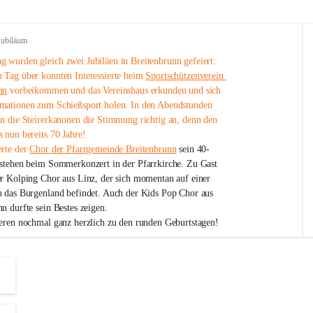
Jubiläum
 wurden gleich zwei Jubiläen in Breitenbrunn gefeiert: 
 Tag über konnten Interessierte beim 
Sportschützenverein 
nn
 vorbeikommen und das Vereinshaus erkunden und sich 
mationen zum Schießsport holen. In den Abendstunden 
nn die Steirerkanonen die Stimmung richtig an, denn den 
 nun bereits 70 Jahre!
rte der 
Chor der Pfarrgemeinde Breitenbrunn
 sein 40-
estehen beim Sommerkonzert in der Pfarrkirche. Zu Gast 
er Kolping Chor aus Linz, der sich momentan auf einer 
h das Burgenland befindet. Auch der Kids Pop Chor aus 
n durfte sein Bestes zeigen.
ieren nochmal ganz herzlich zu den runden Geburtstagen!