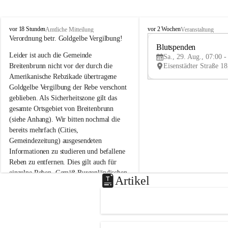
B
B
vor 18 Stunden
vor 2 Wochen
Amtliche Mitteilung
Veranstaltung
r
r
Verordnung betr. Goldgelbe Vergilbung!
e
e
Blutspenden
Leider ist auch die Gemeinde 
i
i
Sa., 29. Aug., 07:00 -
t
t
Breitenbrunn nicht vor der durch die 
e
e
Amerikanische Rebzikade übertragene 
n
n
Goldgelbe Vergilbung der Rebe verschont 
b
b
geblieben. Als Sicherheitszone gilt das 
r
r
gesamte Ortsgebiet von Breitenbrunn 
u
u
(siehe Anhang). Wir bitten nochmal die 
n
n
n
n
bereits mehrfach (Cities, 
a
a
Gemeindezeitung) ausgesendeten 
m
m
Informationen zu studieren und befallene 
N
N
Reben zu entfernen. Dies gilt auch für 
e
e
einzelne Reben. Gemäß Burgenländischen 
u
u
Artikel
Weinbaugesetz sind nicht gepflegte oder 
s
s
i
i
unzulässige Weingärten zu roden! Bitte 
e
e
helfen wir zusammen um unsere Winzer 
d
d
vor den prognostizierten Ernteausfällen 
l
l
und den daraus folgenden wirtschaftlichen 