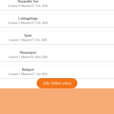
e
e
Neusiedler See
r
r
Lesezeit 6 Minuten
•
27. Feb. 2026
S
S
e
e
Leithagebirge
e
e
Lesezeit 3 Minuten
•
27. Feb. 2026
Sport
Lesezeit 1 Minute
•
27. Feb. 2026
Wassersport
Lesezeit 1 Minute
•
26. März 2026
Radsport
Lesezeit 3 Minuten
•
27. Juli 2026
Alle Artikel sehen