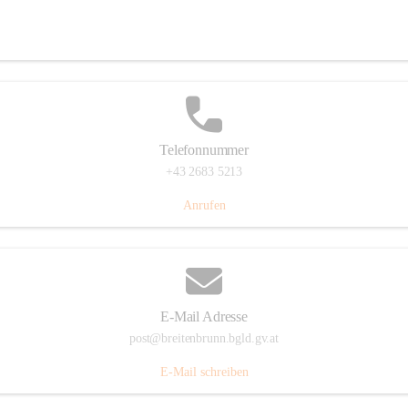
Eisenstädterstraße 18, 7091 Breitenbrunn am Neusiedler See, AUT
Auf Karte ansehen
Telefonnummer
+43 2683 5213
Anrufen
E-Mail Adresse
post@breitenbrunn.bgld.gv.at
E-Mail schreiben