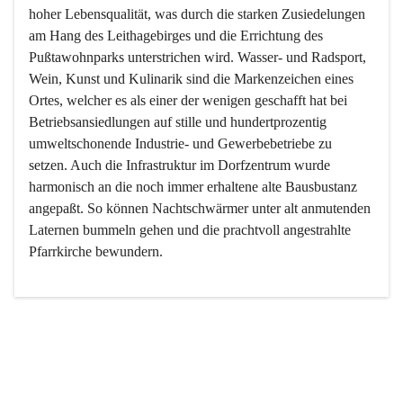
hoher Lebensqualität, was durch die starken Zusiedelungen 
am Hang des Leithagebirges und die Errichtung des 
Pußtawohnparks unterstrichen wird. Wasser- und Radsport, 
Wein, Kunst und Kulinarik sind die Markenzeichen eines 
Ortes, welcher es als einer der wenigen geschafft hat bei 
Betriebsansiedlungen auf stille und hundertprozentig 
umweltschonende Industrie- und Gewerbebetriebe zu 
setzen. Auch die Infrastruktur im Dorfzentrum wurde 
harmonisch an die noch immer erhaltene alte Bausbustanz 
angepaßt. So können Nachtschwärmer unter alt anmutenden 
Laternen bummeln gehen und die prachtvoll angestrahlte 
Pfarrkirche bewundern.

Der Weinbau dominert heute nicht mehr, ist aber integrativer 
Bestandteil der Kultur des Ortes, da man hier schon lange 
von Massenweinbau auf Qualitätsweinbau umgestellt hat. 
So ist es auch nicht verwunderlich, dass eines der historisch 
wertvollsten Gebäude die Ortsvinothek beherbergt und dass 
der Kellering ein beliebtes Ziel darstellt.
