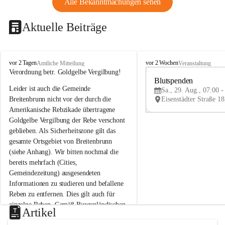
Alle Bekanntmachungen sehen
Aktuelle Beiträge
B
B
vor 2 Tagen
vor 2 Wochen
Amtliche Mitteilung
Veranstaltung
r
r
Verordnung betr. Goldgelbe Vergilbung!
e
e
Blutspenden
Leider ist auch die Gemeinde 
i
i
Sa., 29. Aug., 07:00 -
t
t
Breitenbrunn nicht vor der durch die 
e
e
Amerikanische Rebzikade übertragene 
n
n
Goldgelbe Vergilbung der Rebe verschont 
b
b
geblieben. Als Sicherheitszone gilt das 
r
r
gesamte Ortsgebiet von Breitenbrunn 
u
u
(siehe Anhang). Wir bitten nochmal die 
n
n
n
n
bereits mehrfach (Cities, 
a
a
Gemeindezeitung) ausgesendeten 
m
m
Informationen zu studieren und befallene 
N
N
Reben zu entfernen. Dies gilt auch für 
e
e
einzelne Reben. Gemäß Burgenländischen 
u
u
Artikel
Weinbaugesetz sind nicht gepflegte oder 
s
s