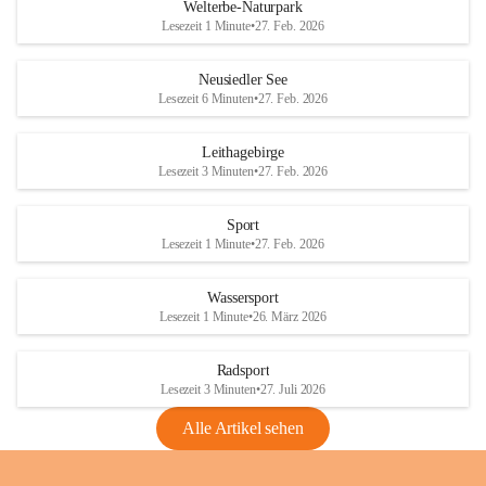
i
i
unzulässige Weingärten zu roden! Bitte 
Welterbe-Naturpark
e
e
helfen wir zusammen um unsere Winzer 
Lesezeit 1 Minute
•
27. Feb. 2026
d
d
vor den prognostizierten Ernteausfällen 
l
l
und den daraus folgenden wirtschaftlichen 
e
e
Neusiedler See
Schäden zu bewahren.
r
r
Lesezeit 6 Minuten
•
27. Feb. 2026
S
S
Verordnungen
e
e
Leithagebirge
04.08.2026
e
e
Lesezeit 3 Minuten
•
27. Feb. 2026
Maßnahmen zur Bekämpfung
der Goldgelben Vergilbung der
Sport
Rebe und der Amerikanischen
Lesezeit 1 Minute
•
27. Feb. 2026
Rebzikade
Anhang VBl. EU Nr. 18
Wassersport
_2026
Lesezeit 1 Minute
•
26. März 2026
1 Seite
•
1,4 MB
Radsport
VBl. EU Nr. 18_2026
Lesezeit 3 Minuten
•
27. Juli 2026
2 Seiten
•
2,1 MB
Alle Artikel sehen