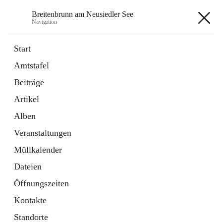
Breitenbrunn am Neusiedler See
Navigation
Breitenbrunn am Neusiedler See
Start
Amtstafel
Formulare
Beiträge
18 Schnellzugriffe
Artikel
Gemeindeservice
7 Schnellzugriffe
Alben
Veranstaltungen
+7
Müllkalender
Dateien
Öffnungszeiten
Kontakte
Hauptadresse
Standorte