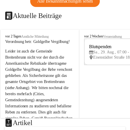
Alle Bekanntmachungen sehen
Aktuelle Beiträge
B
B
vor 2 Tagen
vor 2 Wochen
Amtliche Mitteilung
Veranstaltung
r
r
Verordnung betr. Goldgelbe Vergilbung!
e
e
Blutspenden
Leider ist auch die Gemeinde 
i
i
Sa., 29. Aug., 07:00 -
t
t
Breitenbrunn nicht vor der durch die 
e
e
Amerikanische Rebzikade übertragene 
n
n
Goldgelbe Vergilbung der Rebe verschont 
b
b
geblieben. Als Sicherheitszone gilt das 
r
r
gesamte Ortsgebiet von Breitenbrunn 
u
u
(siehe Anhang). Wir bitten nochmal die 
n
n
n
n
bereits mehrfach (Cities, 
a
a
Gemeindezeitung) ausgesendeten 
m
m
Informationen zu studieren und befallene 
N
N
Reben zu entfernen. Dies gilt auch für 
e
e
einzelne Reben. Gemäß Burgenländischen 
u
u
Artikel
Weinbaugesetz sind nicht gepflegte oder 
s
s