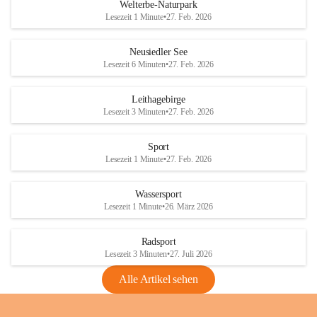
i
i
unzulässige Weingärten zu roden! Bitte 
Welterbe-Naturpark
e
e
helfen wir zusammen um unsere Winzer 
Lesezeit 1 Minute
•
27. Feb. 2026
d
d
vor den prognostizierten Ernteausfällen 
l
l
und den daraus folgenden wirtschaftlichen 
e
e
Neusiedler See
Schäden zu bewahren.
r
r
Lesezeit 6 Minuten
•
27. Feb. 2026
S
S
Verordnungen
e
e
Leithagebirge
04.08.2026
e
e
Lesezeit 3 Minuten
•
27. Feb. 2026
Maßnahmen zur Bekämpfung
der Goldgelben Vergilbung der
Sport
Rebe und der Amerikanischen
Lesezeit 1 Minute
•
27. Feb. 2026
Rebzikade
Anhang VBl. EU Nr. 18
Wassersport
_2026
Lesezeit 1 Minute
•
26. März 2026
1 Seite
•
1,4 MB
Radsport
VBl. EU Nr. 18_2026
Lesezeit 3 Minuten
•
27. Juli 2026
2 Seiten
•
2,1 MB
Alle Artikel sehen