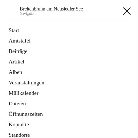
Breitenbrunn am Neusiedler See
Navigation
Breitenbrunn am Neusiedler See
Start
Amtstafel
Formulare
Beiträge
18 Schnellzugriffe
Artikel
Gemeindeservice
7 Schnellzugriffe
Alben
Veranstaltungen
+7
Müllkalender
Dateien
Öffnungszeiten
Kontakte
Hauptadresse
Standorte