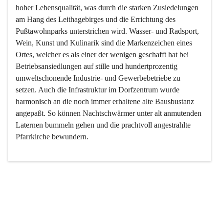
hoher Lebensqualität, was durch die starken Zusiedelungen 
am Hang des Leithagebirges und die Errichtung des 
Pußtawohnparks unterstrichen wird. Wasser- und Radsport, 
Wein, Kunst und Kulinarik sind die Markenzeichen eines 
Ortes, welcher es als einer der wenigen geschafft hat bei 
Betriebsansiedlungen auf stille und hundertprozentig 
umweltschonende Industrie- und Gewerbebetriebe zu 
setzen. Auch die Infrastruktur im Dorfzentrum wurde 
harmonisch an die noch immer erhaltene alte Bausbustanz 
angepaßt. So können Nachtschwärmer unter alt anmutenden 
Laternen bummeln gehen und die prachtvoll angestrahlte 
Pfarrkirche bewundern.

Der Weinbau dominert heute nicht mehr, ist aber integrativer 
Bestandteil der Kultur des Ortes, da man hier schon lange 
von Massenweinbau auf Qualitätsweinbau umgestellt hat. 
So ist es auch nicht verwunderlich, dass eines der historisch 
wertvollsten Gebäude die Ortsvinothek beherbergt und dass 
der Kellering ein beliebtes Ziel darstellt.
