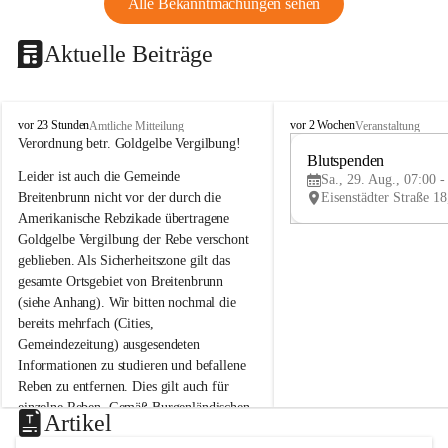
Alle Bekanntmachungen sehen
Aktuelle Beiträge
B
B
vor 23 Stunden
vor 2 Wochen
Amtliche Mitteilung
Veranstaltung
r
r
Verordnung betr. Goldgelbe Vergilbung!
e
e
Blutspenden
Leider ist auch die Gemeinde 
i
i
Sa., 29. Aug., 07:00 -
t
t
Breitenbrunn nicht vor der durch die 
e
e
Amerikanische Rebzikade übertragene 
n
n
Goldgelbe Vergilbung der Rebe verschont 
b
b
geblieben. Als Sicherheitszone gilt das 
r
r
gesamte Ortsgebiet von Breitenbrunn 
u
u
(siehe Anhang). Wir bitten nochmal die 
n
n
n
n
bereits mehrfach (Cities, 
a
a
Gemeindezeitung) ausgesendeten 
m
m
Informationen zu studieren und befallene 
N
N
Reben zu entfernen. Dies gilt auch für 
e
e
einzelne Reben. Gemäß Burgenländischen 
u
u
Artikel
Weinbaugesetz sind nicht gepflegte oder 
s
s