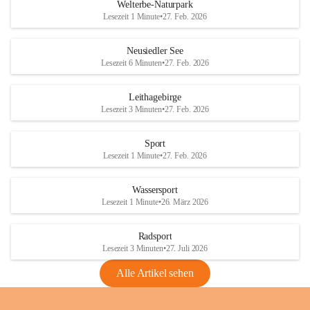
i
i
unzulässige Weingärten zu roden! Bitte 
Welterbe-Naturpark
e
e
helfen wir zusammen um unsere Winzer 
Lesezeit 1 Minute
•
27. Feb. 2026
d
d
vor den prognostizierten Ernteausfällen 
l
l
und den daraus folgenden wirtschaftlichen 
e
e
Neusiedler See
Schäden zu bewahren.
r
r
Lesezeit 6 Minuten
•
27. Feb. 2026
S
S
Verordnungen
e
e
Leithagebirge
04.08.2026
e
e
Lesezeit 3 Minuten
•
27. Feb. 2026
Maßnahmen zur Bekämpfung
der Goldgelben Vergilbung der
Sport
Rebe und der Amerikanischen
Lesezeit 1 Minute
•
27. Feb. 2026
Rebzikade
Anhang VBl. EU Nr. 18
Wassersport
_2026
Lesezeit 1 Minute
•
26. März 2026
1 Seite
•
1,4 MB
Radsport
VBl. EU Nr. 18_2026
Lesezeit 3 Minuten
•
27. Juli 2026
2 Seiten
•
2,1 MB
Alle Artikel sehen