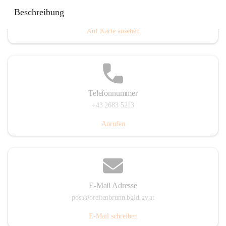
Eisenstädterstraße 18, 7091 Breitenbrunn am Neusiedler
Beschreibung
See, AUT
Auf Karte ansehen
Telefonnummer
+43 2683 5213
Anrufen
E-Mail Adresse
post@breitenbrunn.bgld.gv.at
E-Mail schreiben