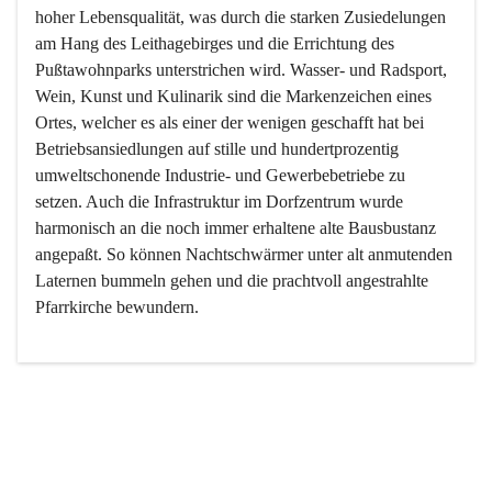
hoher Lebensqualität, was durch die starken Zusiedelungen 
am Hang des Leithagebirges und die Errichtung des 
Pußtawohnparks unterstrichen wird. Wasser- und Radsport, 
Wein, Kunst und Kulinarik sind die Markenzeichen eines 
Ortes, welcher es als einer der wenigen geschafft hat bei 
Betriebsansiedlungen auf stille und hundertprozentig 
umweltschonende Industrie- und Gewerbebetriebe zu 
setzen. Auch die Infrastruktur im Dorfzentrum wurde 
harmonisch an die noch immer erhaltene alte Bausbustanz 
angepaßt. So können Nachtschwärmer unter alt anmutenden 
Laternen bummeln gehen und die prachtvoll angestrahlte 
Pfarrkirche bewundern.

Der Weinbau dominert heute nicht mehr, ist aber integrativer 
Bestandteil der Kultur des Ortes, da man hier schon lange 
von Massenweinbau auf Qualitätsweinbau umgestellt hat. 
So ist es auch nicht verwunderlich, dass eines der historisch 
wertvollsten Gebäude die Ortsvinothek beherbergt und dass 
der Kellering ein beliebtes Ziel darstellt.
