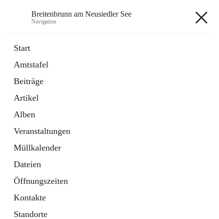
Breitenbrunn am Neusiedler See
Navigation
Breitenbrunn am Neusiedler See
Start
Amtstafel
Formulare
Beiträge
18 Schnellzugriffe
Artikel
Gemeindeservice
7 Schnellzugriffe
Alben
Veranstaltungen
+7
Müllkalender
Dateien
Öffnungszeiten
Kontakte
Hauptadresse
Standorte