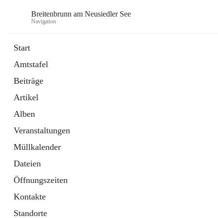
Breitenbrunn am Neusiedler See
Navigation
Start
Amtstafel
Formulare
Beiträge
18 Schnellzugriffe
Artikel
Gemeindeservice
7 Schnellzugriffe
Alben
Veranstaltungen
Müllkalender
Dateien
Öffnungszeiten
Kontakte
Standorte