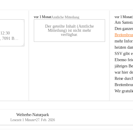
B
B
vor 1 Monat
vor 1 Monat
Amtliche Mitteilung
r
r
Am Samstag
Der geteilte Inhalt (Amtliche
e
e
29
Den ganzen
Mitteilung) ist nicht mehr
i
i
 12:30
AU
verfügbar.
Breitenbru
t
t
Eisenstädter Straße 18, 7091 Breitenbrunn am Neusiedler See, AUT
G
mehr Infor
e
e
heizten da
n
n
SSV gibt es
b
b
r
r
Ebenso feie
u
u
jähriges B
n
n
war hier d
n
n
Reise durc
a
a
Breitenbrun
m
m
Wir gratul
N
N
e
e
u
u
s
s
i
i
Welterbe-Naturpark
e
e
Lesezeit 1 Minute
•
27. Feb. 2026
d
d
l
l