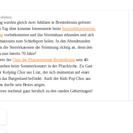
Jubiläum
 wurden gleich zwei Jubiläen in Breitenbrunn gefeiert: 
 Tag über konnten Interessierte beim 
Sportschützenverein 
nn
 vorbeikommen und das Vereinshaus erkunden und sich 
mationen zum Schießsport holen. In den Abendstunden 
nn die Steirerkanonen die Stimmung richtig an, denn den 
 nun bereits 70 Jahre!
rte der 
Chor der Pfarrgemeinde Breitenbrunn
 sein 40-
estehen beim Sommerkonzert in der Pfarrkirche. Zu Gast 
er Kolping Chor aus Linz, der sich momentan auf einer 
h das Burgenland befindet. Auch der Kids Pop Chor aus 
n durfte sein Bestes zeigen.
ieren nochmal ganz herzlich zu den runden Geburtstagen!