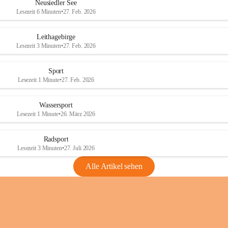
e
e
Neusiedler See
r
r
Lesezeit 6 Minuten
•
27. Feb. 2026
S
S
e
e
Leithagebirge
e
e
Lesezeit 3 Minuten
•
27. Feb. 2026
Sport
Lesezeit 1 Minute
•
27. Feb. 2026
Wassersport
Lesezeit 1 Minute
•
26. März 2026
Radsport
Lesezeit 3 Minuten
•
27. Juli 2026
Alle Artikel sehen