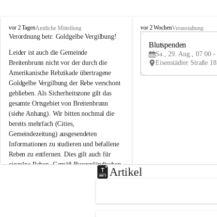
B
B
vor 2 Tagen
vor 2 Wochen
Amtliche Mitteilung
Veranstaltung
r
r
Verordnung betr. Goldgelbe Vergilbung!
e
e
Blutspenden
Leider ist auch die Gemeinde 
i
i
Sa., 29. Aug., 07:00 -
t
t
Breitenbrunn nicht vor der durch die 
e
e
Amerikanische Rebzikade übertragene 
n
n
Goldgelbe Vergilbung der Rebe verschont 
b
b
geblieben. Als Sicherheitszone gilt das 
r
r
gesamte Ortsgebiet von Breitenbrunn 
u
u
(siehe Anhang). Wir bitten nochmal die 
n
n
n
n
bereits mehrfach (Cities, 
a
a
Gemeindezeitung) ausgesendeten 
m
m
Informationen zu studieren und befallene 
N
N
Reben zu entfernen. Dies gilt auch für 
e
e
einzelne Reben. Gemäß Burgenländischen 
u
u
Artikel
Weinbaugesetz sind nicht gepflegte oder 
s
s
i
i
unzulässige Weingärten zu roden! Bitte 
e
e
helfen wir zusammen um unsere Winzer 
d
d
vor den prognostizierten Ernteausfällen 
l
l
und den daraus folgenden wirtschaftlichen 