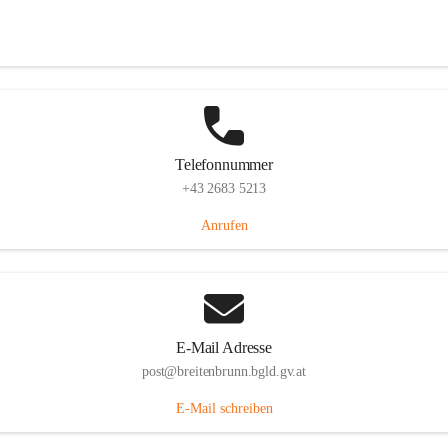
Eisenstädterstraße 18, 7091 Breitenbrunn am Neusiedler See, AUT
Auf Karte ansehen
Telefonnummer
+43 2683 5213
Anrufen
E-Mail Adresse
post@breitenbrunn.bgld.gv.at
E-Mail schreiben