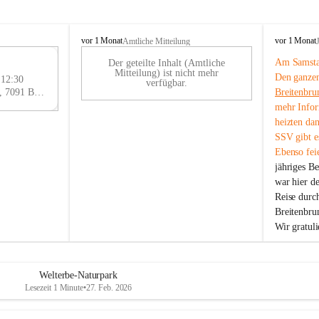
B
B
vor 1 Monat
vor 1 Monat
Amtliche Mitteilung
r
r
Am Samstag
Der geteilte Inhalt (Amtliche
e
e
29
Mitteilung) ist nicht mehr
Den ganzen
i
i
 12:30
AU
verfügbar.
t
t
Eisenstädter Straße 18, 7091 Breitenbrunn am Neusiedler See, AUT
Breitenbru
G
e
e
mehr Infor
n
n
heizten da
b
b
SSV gibt es
r
r
Ebenso feie
u
u
jähriges B
n
n
n
n
war hier d
a
a
Reise durc
m
m
Breitenbrun
N
N
Wir gratul
e
e
u
u
s
s
i
i
Welterbe-Naturpark
e
e
Lesezeit 1 Minute
•
27. Feb. 2026
d
d
l
l