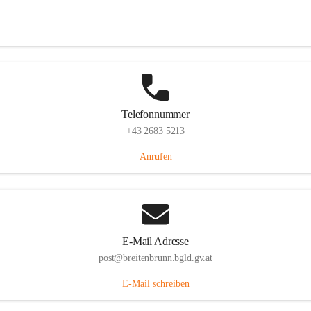
Eisenstädterstraße 18, 7091 Breitenbrunn am Neusiedler See, AUT
Auf Karte ansehen
Telefonnummer
+43 2683 5213
Anrufen
E-Mail Adresse
post@breitenbrunn.bgld.gv.at
E-Mail schreiben