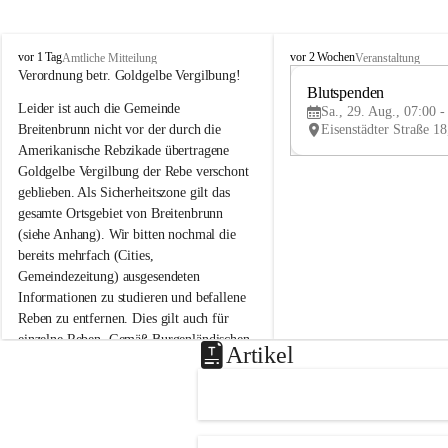
B
B
vor 1 Tag
vor 2 Wochen
Amtliche Mitteilung
Veranstaltung
r
r
Verordnung betr. Goldgelbe Vergilbung!
e
e
Blutspenden
Leider ist auch die Gemeinde 
i
i
Sa., 29. Aug., 07:00 -
t
t
Breitenbrunn nicht vor der durch die 
e
e
Amerikanische Rebzikade übertragene 
n
n
Goldgelbe Vergilbung der Rebe verschont 
b
b
geblieben. Als Sicherheitszone gilt das 
r
r
gesamte Ortsgebiet von Breitenbrunn 
u
u
(siehe Anhang). Wir bitten nochmal die 
n
n
n
n
bereits mehrfach (Cities, 
a
a
Gemeindezeitung) ausgesendeten 
m
m
Informationen zu studieren und befallene 
N
N
Reben zu entfernen. Dies gilt auch für 
e
e
einzelne Reben. Gemäß Burgenländischen 
u
u
Artikel
Weinbaugesetz sind nicht gepflegte oder 
s
s
i
i
unzulässige Weingärten zu roden! Bitte 
e
e
helfen wir zusammen um unsere Winzer 
d
d
vor den prognostizierten Ernteausfällen 
l
l
und den daraus folgenden wirtschaftlichen 