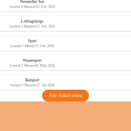
e
e
Neusiedler See
r
r
Lesezeit 6 Minuten
•
27. Feb. 2026
S
S
e
e
Leithagebirge
e
e
Lesezeit 3 Minuten
•
27. Feb. 2026
Sport
Lesezeit 1 Minute
•
27. Feb. 2026
Wassersport
Lesezeit 1 Minute
•
26. März 2026
Radsport
Lesezeit 3 Minuten
•
27. Juli 2026
Alle Artikel sehen