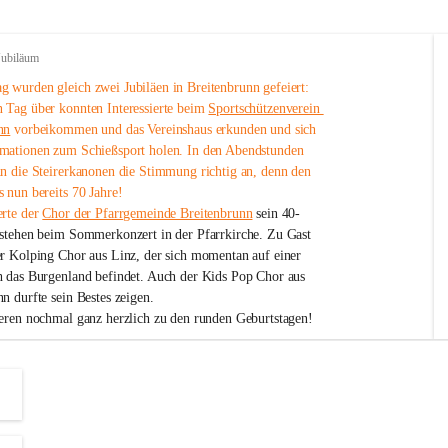
Jubiläum
 wurden gleich zwei Jubiläen in Breitenbrunn gefeiert: 
 Tag über konnten Interessierte beim 
Sportschützenverein 
nn
 vorbeikommen und das Vereinshaus erkunden und sich 
mationen zum Schießsport holen. In den Abendstunden 
nn die Steirerkanonen die Stimmung richtig an, denn den 
 nun bereits 70 Jahre!
rte der 
Chor der Pfarrgemeinde Breitenbrunn
 sein 40-
estehen beim Sommerkonzert in der Pfarrkirche. Zu Gast 
er Kolping Chor aus Linz, der sich momentan auf einer 
h das Burgenland befindet. Auch der Kids Pop Chor aus 
n durfte sein Bestes zeigen.
ieren nochmal ganz herzlich zu den runden Geburtstagen!