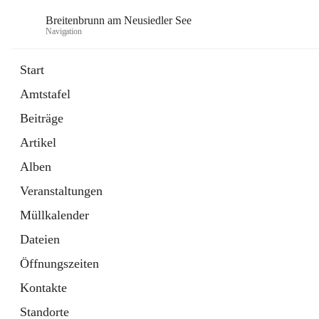
Breitenbrunn am Neusiedler See
Navigation
Start
Amtstafel
Formulare
Beiträge
18 Schnellzugriffe
Artikel
Gemeindeservice
7 Schnellzugriffe
Alben
Veranstaltungen
Müllkalender
Dateien
Öffnungszeiten
Kontakte
Standorte