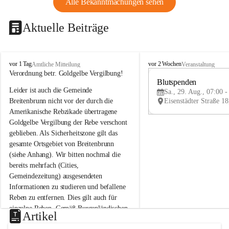
Alle Bekanntmachungen sehen
Aktuelle Beiträge
B
B
vor 1 Tag
vor 2 Wochen
Amtliche Mitteilung
Veranstaltung
r
r
Verordnung betr. Goldgelbe Vergilbung!
e
e
Blutspenden
Leider ist auch die Gemeinde 
i
i
Sa., 29. Aug., 07:00 -
t
t
Breitenbrunn nicht vor der durch die 
e
e
Amerikanische Rebzikade übertragene 
n
n
Goldgelbe Vergilbung der Rebe verschont 
b
b
geblieben. Als Sicherheitszone gilt das 
r
r
gesamte Ortsgebiet von Breitenbrunn 
u
u
(siehe Anhang). Wir bitten nochmal die 
n
n
n
n
bereits mehrfach (Cities, 
a
a
Gemeindezeitung) ausgesendeten 
m
m
Informationen zu studieren und befallene 
N
N
Reben zu entfernen. Dies gilt auch für 
e
e
einzelne Reben. Gemäß Burgenländischen 
u
u
Artikel
Weinbaugesetz sind nicht gepflegte oder 
s
s