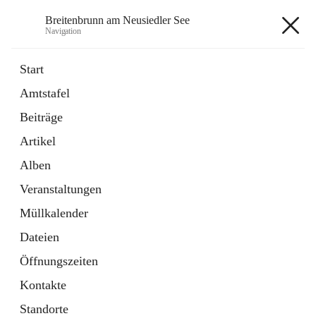
Breitenbrunn am Neusiedler See
Navigation
Breitenbrunn am Neusiedler See
Start
Amtstafel
Formulare
Beiträge
18 Schnellzugriffe
Artikel
Gemeindeservice
7 Schnellzugriffe
Alben
Veranstaltungen
+7
Müllkalender
Dateien
Öffnungszeiten
Kontakte
Hauptadresse
Standorte