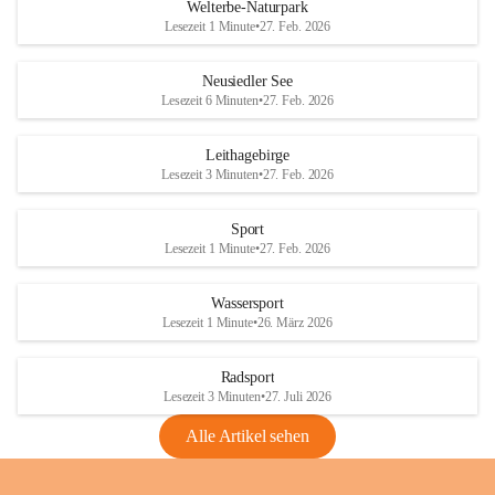
i
i
unzulässige Weingärten zu roden! Bitte 
Welterbe-Naturpark
e
e
helfen wir zusammen um unsere Winzer 
Lesezeit 1 Minute
•
27. Feb. 2026
d
d
vor den prognostizierten Ernteausfällen 
l
l
und den daraus folgenden wirtschaftlichen 
e
e
Neusiedler See
Schäden zu bewahren.
r
r
Lesezeit 6 Minuten
•
27. Feb. 2026
S
S
Verordnungen
e
e
Leithagebirge
04.08.2026
e
e
Lesezeit 3 Minuten
•
27. Feb. 2026
Maßnahmen zur Bekämpfung
der Goldgelben Vergilbung der
Sport
Rebe und der Amerikanischen
Lesezeit 1 Minute
•
27. Feb. 2026
Rebzikade
Anhang VBl. EU Nr. 18
Wassersport
_2026
Lesezeit 1 Minute
•
26. März 2026
1 Seite
•
1,4 MB
Radsport
VBl. EU Nr. 18_2026
Lesezeit 3 Minuten
•
27. Juli 2026
2 Seiten
•
2,1 MB
Alle Artikel sehen