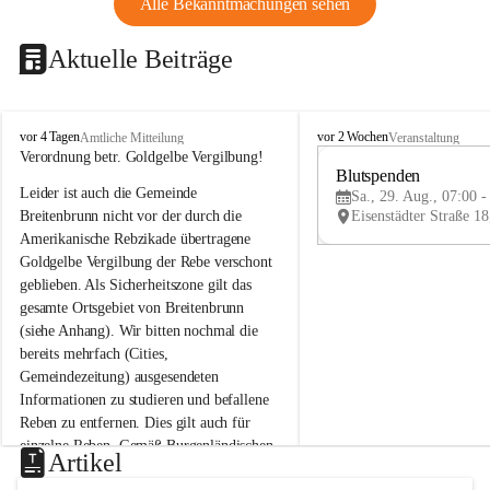
Alle Bekanntmachungen sehen
Aktuelle Beiträge
B
B
vor 4 Tagen
vor 2 Wochen
Amtliche Mitteilung
Veranstaltung
r
r
Verordnung betr. Goldgelbe Vergilbung!
e
e
Blutspenden
Leider ist auch die Gemeinde 
i
i
Sa., 29. Aug., 07:00 -
t
t
Breitenbrunn nicht vor der durch die 
e
e
Amerikanische Rebzikade übertragene 
n
n
Goldgelbe Vergilbung der Rebe verschont 
b
b
geblieben. Als Sicherheitszone gilt das 
r
r
gesamte Ortsgebiet von Breitenbrunn 
u
u
(siehe Anhang). Wir bitten nochmal die 
n
n
n
n
bereits mehrfach (Cities, 
a
a
Gemeindezeitung) ausgesendeten 
m
m
Informationen zu studieren und befallene 
N
N
Reben zu entfernen. Dies gilt auch für 
e
e
einzelne Reben. Gemäß Burgenländischen 
u
u
Artikel
Weinbaugesetz sind nicht gepflegte oder 
s
s