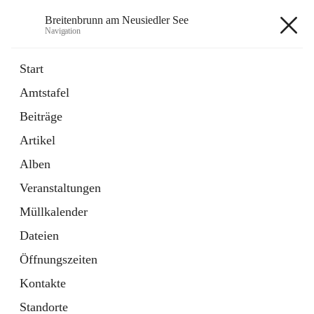
Breitenbrunn am Neusiedler See
Navigation
Breitenbrunn am Neusiedler See
Start
Amtstafel
Formulare
Beiträge
18 Schnellzugriffe
Artikel
Gemeindeservice
7 Schnellzugriffe
Alben
Veranstaltungen
+7
Müllkalender
Dateien
Öffnungszeiten
Kontakte
Hauptadresse
Standorte