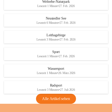
i
i
unzulässige Weingärten zu roden! Bitte 
Welterbe-Naturpark
e
e
helfen wir zusammen um unsere Winzer 
Lesezeit 1 Minute
•
27. Feb. 2026
d
d
vor den prognostizierten Ernteausfällen 
l
l
und den daraus folgenden wirtschaftlichen 
e
e
Neusiedler See
Schäden zu bewahren.
r
r
Lesezeit 6 Minuten
•
27. Feb. 2026
S
S
Verordnungen
e
e
Leithagebirge
04.08.2026
e
e
Lesezeit 3 Minuten
•
27. Feb. 2026
Maßnahmen zur Bekämpfung
der Goldgelben Vergilbung der
Sport
Rebe und der Amerikanischen
Lesezeit 1 Minute
•
27. Feb. 2026
Rebzikade
Anhang VBl. EU Nr. 18
Wassersport
_2026
Lesezeit 1 Minute
•
26. März 2026
1 Seite
•
1,4 MB
Radsport
VBl. EU Nr. 18_2026
Lesezeit 3 Minuten
•
27. Juli 2026
2 Seiten
•
2,1 MB
Alle Artikel sehen