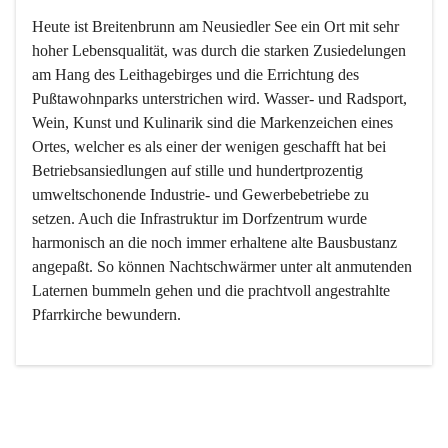
Heute ist Breitenbrunn am Neusiedler See ein Ort mit sehr 
hoher Lebensqualität, was durch die starken Zusiedelungen 
am Hang des Leithagebirges und die Errichtung des 
Pußtawohnparks unterstrichen wird. Wasser- und Radsport, 
Wein, Kunst und Kulinarik sind die Markenzeichen eines 
Ortes, welcher es als einer der wenigen geschafft hat bei 
Betriebsansiedlungen auf stille und hundertprozentig 
umweltschonende Industrie- und Gewerbebetriebe zu 
setzen. Auch die Infrastruktur im Dorfzentrum wurde 
harmonisch an die noch immer erhaltene alte Bausbustanz 
angepaßt. So können Nachtschwärmer unter alt anmutenden 
Laternen bummeln gehen und die prachtvoll angestrahlte 
Pfarrkirche bewundern.

Der Weinbau dominert heute nicht mehr, ist aber integrativer 
Bestandteil der Kultur des Ortes, da man hier schon lange 
von Massenweinbau auf Qualitätsweinbau umgestellt hat. 
So ist es auch nicht verwunderlich, dass eines der historisch 