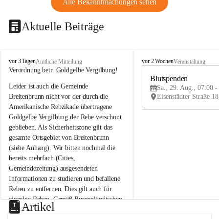
Alle Bekanntmachungen sehen
Aktuelle Beiträge
B
B
vor 3 Tagen
vor 2 Wochen
Amtliche Mitteilung
Veranstaltung
r
r
Verordnung betr. Goldgelbe Vergilbung!
e
e
Blutspenden
Leider ist auch die Gemeinde 
i
i
Sa., 29. Aug., 07:00 -
t
t
Breitenbrunn nicht vor der durch die 
e
e
Amerikanische Rebzikade übertragene 
n
n
Goldgelbe Vergilbung der Rebe verschont 
b
b
geblieben. Als Sicherheitszone gilt das 
r
r
gesamte Ortsgebiet von Breitenbrunn 
u
u
(siehe Anhang). Wir bitten nochmal die 
n
n
n
n
bereits mehrfach (Cities, 
a
a
Gemeindezeitung) ausgesendeten 
m
m
Informationen zu studieren und befallene 
N
N
Reben zu entfernen. Dies gilt auch für 
e
e
einzelne Reben. Gemäß Burgenländischen 
u
u
Artikel
Weinbaugesetz sind nicht gepflegte oder 
s
s