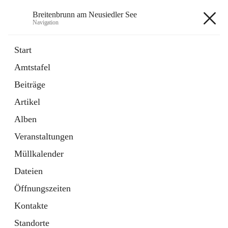
Breitenbrunn am Neusiedler See
Navigation
Breitenbrunn am Neusiedler See
Start
Amtstafel
Formulare
Beiträge
18 Schnellzugriffe
Artikel
Gemeindeservice
7 Schnellzugriffe
Alben
Veranstaltungen
+7
Müllkalender
Dateien
Öffnungszeiten
Kontakte
Hauptadresse
Standorte