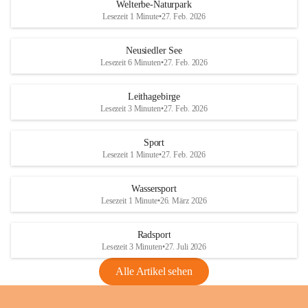
i
i
unzulässige Weingärten zu roden! Bitte 
Welterbe-Naturpark
e
e
helfen wir zusammen um unsere Winzer 
Lesezeit 1 Minute
•
27. Feb. 2026
d
d
vor den prognostizierten Ernteausfällen 
l
l
und den daraus folgenden wirtschaftlichen 
e
e
Neusiedler See
Schäden zu bewahren.
r
r
Lesezeit 6 Minuten
•
27. Feb. 2026
S
S
Verordnungen
e
e
Leithagebirge
04.08.2026
e
e
Lesezeit 3 Minuten
•
27. Feb. 2026
Maßnahmen zur Bekämpfung
der Goldgelben Vergilbung der
Sport
Rebe und der Amerikanischen
Lesezeit 1 Minute
•
27. Feb. 2026
Rebzikade
Anhang VBl. EU Nr. 18
Wassersport
_2026
Lesezeit 1 Minute
•
26. März 2026
1 Seite
•
1,4 MB
Radsport
VBl. EU Nr. 18_2026
Lesezeit 3 Minuten
•
27. Juli 2026
2 Seiten
•
2,1 MB
Alle Artikel sehen