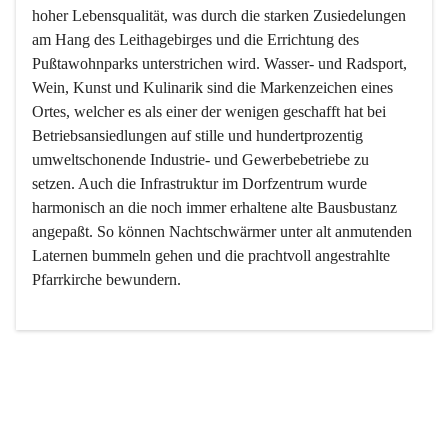
hoher Lebensqualität, was durch die starken Zusiedelungen 
am Hang des Leithagebirges und die Errichtung des 
Pußtawohnparks unterstrichen wird. Wasser- und Radsport, 
Wein, Kunst und Kulinarik sind die Markenzeichen eines 
Ortes, welcher es als einer der wenigen geschafft hat bei 
Betriebsansiedlungen auf stille und hundertprozentig 
umweltschonende Industrie- und Gewerbebetriebe zu 
setzen. Auch die Infrastruktur im Dorfzentrum wurde 
harmonisch an die noch immer erhaltene alte Bausbustanz 
angepaßt. So können Nachtschwärmer unter alt anmutenden 
Laternen bummeln gehen und die prachtvoll angestrahlte 
Pfarrkirche bewundern.

Der Weinbau dominert heute nicht mehr, ist aber integrativer 
Bestandteil der Kultur des Ortes, da man hier schon lange 
von Massenweinbau auf Qualitätsweinbau umgestellt hat. 
So ist es auch nicht verwunderlich, dass eines der historisch 
wertvollsten Gebäude die Ortsvinothek beherbergt und dass 
der Kellering ein beliebtes Ziel darstellt.
