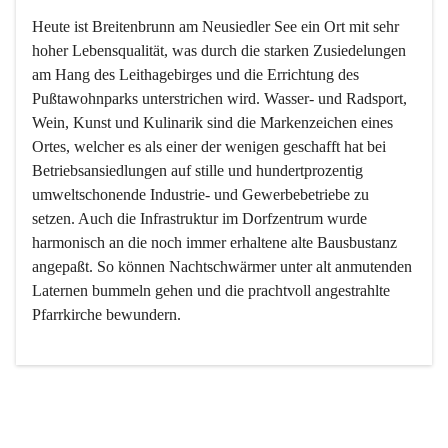
Heute ist Breitenbrunn am Neusiedler See ein Ort mit sehr 
hoher Lebensqualität, was durch die starken Zusiedelungen 
am Hang des Leithagebirges und die Errichtung des 
Pußtawohnparks unterstrichen wird. Wasser- und Radsport, 
Wein, Kunst und Kulinarik sind die Markenzeichen eines 
Ortes, welcher es als einer der wenigen geschafft hat bei 
Betriebsansiedlungen auf stille und hundertprozentig 
umweltschonende Industrie- und Gewerbebetriebe zu 
setzen. Auch die Infrastruktur im Dorfzentrum wurde 
harmonisch an die noch immer erhaltene alte Bausbustanz 
angepaßt. So können Nachtschwärmer unter alt anmutenden 
Laternen bummeln gehen und die prachtvoll angestrahlte 
Pfarrkirche bewundern.

Der Weinbau dominert heute nicht mehr, ist aber integrativer 
Bestandteil der Kultur des Ortes, da man hier schon lange 
von Massenweinbau auf Qualitätsweinbau umgestellt hat. 
So ist es auch nicht verwunderlich, dass eines der historisch 