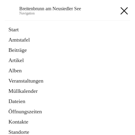
Breitenbrunn am Neusiedler See
Navigation
Breitenbrunn am Neusiedler See
Start
Amtstafel
Formulare
Beiträge
18 Schnellzugriffe
Artikel
Gemeindeservice
7 Schnellzugriffe
Alben
Veranstaltungen
+7
Müllkalender
Dateien
Öffnungszeiten
Kontakte
Hauptadresse
Standorte