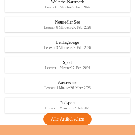
i
i
unzulässige Weingärten zu roden! Bitte 
Welterbe-Naturpark
e
e
helfen wir zusammen um unsere Winzer 
Lesezeit 1 Minute
•
27. Feb. 2026
d
d
vor den prognostizierten Ernteausfällen 
l
l
und den daraus folgenden wirtschaftlichen 
e
e
Neusiedler See
Schäden zu bewahren.
r
r
Lesezeit 6 Minuten
•
27. Feb. 2026
S
S
Verordnungen
e
e
Leithagebirge
04.08.2026
e
e
Lesezeit 3 Minuten
•
27. Feb. 2026
Maßnahmen zur Bekämpfung
der Goldgelben Vergilbung der
Sport
Rebe und der Amerikanischen
Lesezeit 1 Minute
•
27. Feb. 2026
Rebzikade
Anhang VBl. EU Nr. 18
Wassersport
_2026
Lesezeit 1 Minute
•
26. März 2026
1 Seite
•
1,4 MB
Radsport
VBl. EU Nr. 18_2026
Lesezeit 3 Minuten
•
27. Juli 2026
2 Seiten
•
2,1 MB
Alle Artikel sehen