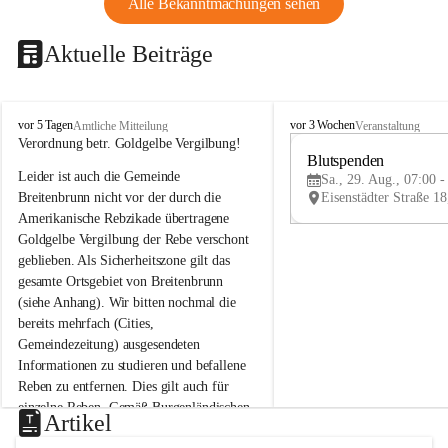
Alle Bekanntmachungen sehen
Aktuelle Beiträge
B
B
vor 5 Tagen
vor 3 Wochen
Amtliche Mitteilung
Veranstaltung
r
r
Verordnung betr. Goldgelbe Vergilbung!
e
e
Blutspenden
Leider ist auch die Gemeinde 
i
i
Sa., 29. Aug., 07:00 -
t
t
Breitenbrunn nicht vor der durch die 
e
e
Amerikanische Rebzikade übertragene 
n
n
Goldgelbe Vergilbung der Rebe verschont 
b
b
geblieben. Als Sicherheitszone gilt das 
r
r
gesamte Ortsgebiet von Breitenbrunn 
u
u
(siehe Anhang). Wir bitten nochmal die 
n
n
n
n
bereits mehrfach (Cities, 
a
a
Gemeindezeitung) ausgesendeten 
m
m
Informationen zu studieren und befallene 
N
N
Reben zu entfernen. Dies gilt auch für 
e
e
einzelne Reben. Gemäß Burgenländischen 
u
u
Artikel
Weinbaugesetz sind nicht gepflegte oder 
s
s