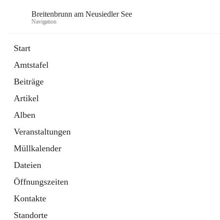
Breitenbrunn am Neusiedler See
Navigation
Start
Amtstafel
Formulare
Beiträge
18 Schnellzugriffe
Artikel
Gemeindeservice
7 Schnellzugriffe
Alben
Veranstaltungen
Müllkalender
Dateien
Öffnungszeiten
Kontakte
Standorte