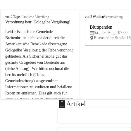
B
B
vor 2 Tagen
vor 2 Wochen
Amtliche Mitteilung
Veranstaltung
r
r
Verordnung betr. Goldgelbe Vergilbung!
e
e
Blutspenden
Leider ist auch die Gemeinde 
i
i
Sa., 29. Aug., 07:00 -
t
t
Breitenbrunn nicht vor der durch die 
e
e
Amerikanische Rebzikade übertragene 
n
n
Goldgelbe Vergilbung der Rebe verschont 
b
b
geblieben. Als Sicherheitszone gilt das 
r
r
gesamte Ortsgebiet von Breitenbrunn 
u
u
(siehe Anhang). Wir bitten nochmal die 
n
n
n
n
bereits mehrfach (Cities, 
a
a
Gemeindezeitung) ausgesendeten 
m
m
Informationen zu studieren und befallene 
N
N
Reben zu entfernen. Dies gilt auch für 
e
e
einzelne Reben. Gemäß Burgenländischen 
u
u
Artikel
Weinbaugesetz sind nicht gepflegte oder 
s
s
i
i
unzulässige Weingärten zu roden! Bitte 
e
e
helfen wir zusammen um unsere Winzer 
d
d
vor den prognostizierten Ernteausfällen 
l
l
und den daraus folgenden wirtschaftlichen 