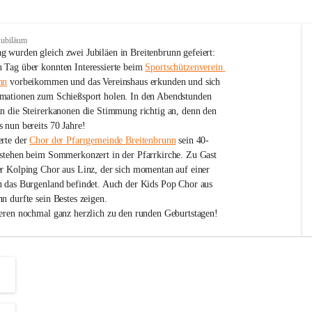
Jubiläum
 wurden gleich zwei Jubiläen in Breitenbrunn gefeiert: 
 Tag über konnten Interessierte beim 
Sportschützenverein 
nn
 vorbeikommen und das Vereinshaus erkunden und sich 
mationen zum Schießsport holen. In den Abendstunden 
nn die Steirerkanonen die Stimmung richtig an, denn den 
 nun bereits 70 Jahre!
rte der 
Chor der Pfarrgemeinde Breitenbrunn
 sein 40-
estehen beim Sommerkonzert in der Pfarrkirche. Zu Gast 
er Kolping Chor aus Linz, der sich momentan auf einer 
h das Burgenland befindet. Auch der Kids Pop Chor aus 
n durfte sein Bestes zeigen.
ieren nochmal ganz herzlich zu den runden Geburtstagen!