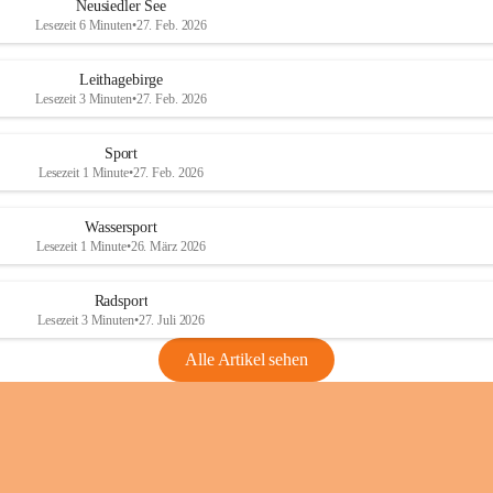
e
e
Neusiedler See
r
r
Lesezeit 6 Minuten
•
27. Feb. 2026
S
S
e
e
Leithagebirge
e
e
Lesezeit 3 Minuten
•
27. Feb. 2026
Sport
Lesezeit 1 Minute
•
27. Feb. 2026
Wassersport
Lesezeit 1 Minute
•
26. März 2026
Radsport
Lesezeit 3 Minuten
•
27. Juli 2026
Alle Artikel sehen