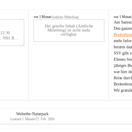
B
B
vor 1 Monat
vor 1 Monat
Amtliche Mitteilung
r
r
Am Samstag
Der geteilte Inhalt (Amtliche
e
e
29
Den ganzen
Mitteilung) ist nicht mehr
i
i
 12:30
AU
verfügbar.
Breitenbru
t
t
Eisenstädter Straße 18, 7091 Breitenbrunn am Neusiedler See, AUT
G
mehr Infor
e
e
heizten da
n
n
SSV gibt es
b
b
r
r
Ebenso feie
u
u
jähriges B
n
n
war hier d
n
n
Reise durc
a
a
Breitenbrun
m
m
Wir gratul
N
N
e
e
u
u
s
s
i
i
Welterbe-Naturpark
e
e
Lesezeit 1 Minute
•
27. Feb. 2026
d
d
l
l