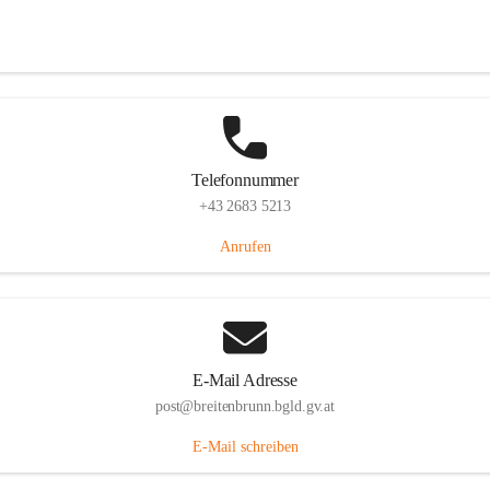
Eisenstädterstraße 18, 7091 Breitenbrunn am Neusiedler See, AUT
Auf Karte ansehen
Telefonnummer
+43 2683 5213
Anrufen
E-Mail Adresse
post@breitenbrunn.bgld.gv.at
E-Mail schreiben