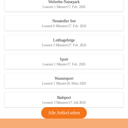
i
i
unzulässige Weingärten zu roden! Bitte 
Welterbe-Naturpark
e
e
helfen wir zusammen um unsere Winzer 
Lesezeit 1 Minute
•
27. Feb. 2026
d
d
vor den prognostizierten Ernteausfällen 
l
l
und den daraus folgenden wirtschaftlichen 
e
e
Neusiedler See
Schäden zu bewahren.
r
r
Lesezeit 6 Minuten
•
27. Feb. 2026
S
S
Verordnungen
e
e
Leithagebirge
04.08.2026
e
e
Lesezeit 3 Minuten
•
27. Feb. 2026
Maßnahmen zur Bekämpfung
der Goldgelben Vergilbung der
Sport
Rebe und der Amerikanischen
Lesezeit 1 Minute
•
27. Feb. 2026
Rebzikade
Anhang VBl. EU Nr. 18
Wassersport
_2026
Lesezeit 1 Minute
•
26. März 2026
1 Seite
•
1,4 MB
Radsport
VBl. EU Nr. 18_2026
Lesezeit 3 Minuten
•
27. Juli 2026
2 Seiten
•
2,1 MB
Alle Artikel sehen