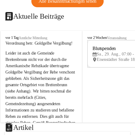
Alle Bekanntmachungen sehen
Aktuelle Beiträge
B
B
vor 1 Tag
vor 2 Wochen
Amtliche Mitteilung
Veranstaltung
r
r
Verordnung betr. Goldgelbe Vergilbung!
e
e
Blutspenden
Leider ist auch die Gemeinde 
i
i
Sa., 29. Aug., 07:00 -
t
t
Breitenbrunn nicht vor der durch die 
e
e
Amerikanische Rebzikade übertragene 
n
n
Goldgelbe Vergilbung der Rebe verschont 
b
b
geblieben. Als Sicherheitszone gilt das 
r
r
gesamte Ortsgebiet von Breitenbrunn 
u
u
(siehe Anhang). Wir bitten nochmal die 
n
n
n
n
bereits mehrfach (Cities, 
a
a
Gemeindezeitung) ausgesendeten 
m
m
Informationen zu studieren und befallene 
N
N
Reben zu entfernen. Dies gilt auch für 
e
e
einzelne Reben. Gemäß Burgenländischen 
u
u
Artikel
Weinbaugesetz sind nicht gepflegte oder 
s
s