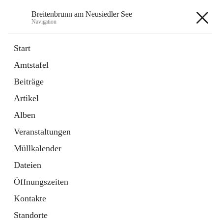
Breitenbrunn am Neusiedler See
Navigation
Breitenbrunn am Neusiedler See
Start
Amtstafel
Formulare
Beiträge
18 Schnellzugriffe
Artikel
Gemeindeservice
7 Schnellzugriffe
Alben
Veranstaltungen
+7
Müllkalender
Dateien
Öffnungszeiten
Kontakte
Hauptadresse
Standorte