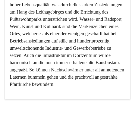
hoher Lebensqualität, was durch die starken Zusiedelungen 
am Hang des Leithagebirges und die Errichtung des 
Pußtawohnparks unterstrichen wird. Wasser- und Radsport, 
Wein, Kunst und Kulinarik sind die Markenzeichen eines 
Ortes, welcher es als einer der wenigen geschafft hat bei 
Betriebsansiedlungen auf stille und hundertprozentig 
umweltschonende Industrie- und Gewerbebetriebe zu 
setzen. Auch die Infrastruktur im Dorfzentrum wurde 
harmonisch an die noch immer erhaltene alte Bausbustanz 
angepaßt. So können Nachtschwärmer unter alt anmutenden 
Laternen bummeln gehen und die prachtvoll angestrahlte 
Pfarrkirche bewundern.

Der Weinbau dominert heute nicht mehr, ist aber integrativer 
Bestandteil der Kultur des Ortes, da man hier schon lange 
von Massenweinbau auf Qualitätsweinbau umgestellt hat. 
So ist es auch nicht verwunderlich, dass eines der historisch 
wertvollsten Gebäude die Ortsvinothek beherbergt und dass 
der Kellering ein beliebtes Ziel darstellt.
