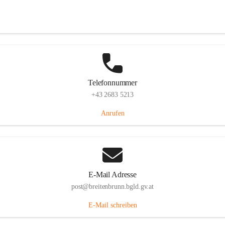
Eisenstädterstraße 18, 7091 Breitenbrunn am Neusiedler See, AUT
Auf Karte ansehen
Telefonnummer
+43 2683 5213
Anrufen
E-Mail Adresse
post@breitenbrunn.bgld.gv.at
E-Mail schreiben