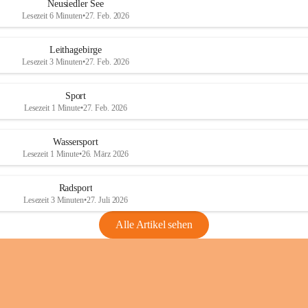
e
e
Neusiedler See
r
r
Lesezeit 6 Minuten
•
27. Feb. 2026
S
S
e
e
Leithagebirge
e
e
Lesezeit 3 Minuten
•
27. Feb. 2026
Sport
Lesezeit 1 Minute
•
27. Feb. 2026
Wassersport
Lesezeit 1 Minute
•
26. März 2026
Radsport
Lesezeit 3 Minuten
•
27. Juli 2026
Alle Artikel sehen