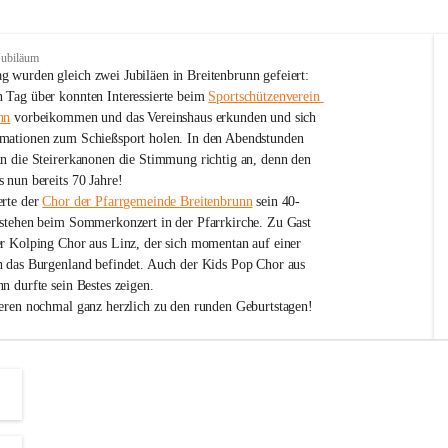
Jubiläum
 wurden gleich zwei Jubiläen in Breitenbrunn gefeiert: 
 Tag über konnten Interessierte beim 
Sportschützenverein 
nn
 vorbeikommen und das Vereinshaus erkunden und sich 
mationen zum Schießsport holen. In den Abendstunden 
nn die Steirerkanonen die Stimmung richtig an, denn den 
 nun bereits 70 Jahre!
rte der 
Chor der Pfarrgemeinde Breitenbrunn
 sein 40-
estehen beim Sommerkonzert in der Pfarrkirche. Zu Gast 
er Kolping Chor aus Linz, der sich momentan auf einer 
h das Burgenland befindet. Auch der Kids Pop Chor aus 
n durfte sein Bestes zeigen.
ieren nochmal ganz herzlich zu den runden Geburtstagen!