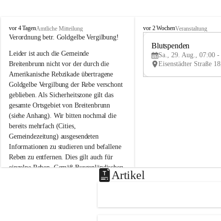
B
B
vor 4 Tagen
vor 2 Wochen
Amtliche Mitteilung
Veranstaltung
r
r
Verordnung betr. Goldgelbe Vergilbung!
e
e
Blutspenden
Leider ist auch die Gemeinde 
i
i
Sa., 29. Aug., 07:00 -
t
t
Breitenbrunn nicht vor der durch die 
e
e
Amerikanische Rebzikade übertragene 
n
n
Goldgelbe Vergilbung der Rebe verschont 
b
b
geblieben. Als Sicherheitszone gilt das 
r
r
gesamte Ortsgebiet von Breitenbrunn 
u
u
(siehe Anhang). Wir bitten nochmal die 
n
n
n
n
bereits mehrfach (Cities, 
a
a
Gemeindezeitung) ausgesendeten 
m
m
Informationen zu studieren und befallene 
N
N
Reben zu entfernen. Dies gilt auch für 
e
e
einzelne Reben. Gemäß Burgenländischen 
u
u
Artikel
Weinbaugesetz sind nicht gepflegte oder 
s
s
i
i
unzulässige Weingärten zu roden! Bitte 
e
e
helfen wir zusammen um unsere Winzer 
d
d
vor den prognostizierten Ernteausfällen 
l
l
und den daraus folgenden wirtschaftlichen 