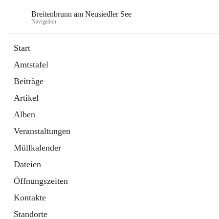
Breitenbrunn am Neusiedler See
Navigation
Start
Amtstafel
Formulare
Beiträge
18 Schnellzugriffe
Artikel
Gemeindeservice
7 Schnellzugriffe
Alben
Veranstaltungen
Müllkalender
Dateien
Öffnungszeiten
Kontakte
Standorte