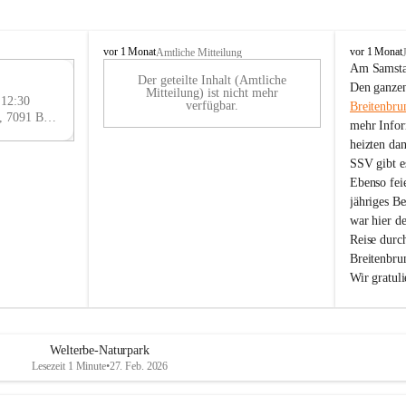
B
B
vor 1 Monat
vor 1 Monat
Amtliche Mitteilung
r
r
Am Samstag
Der geteilte Inhalt (Amtliche
e
e
29
Den ganzen
Mitteilung) ist nicht mehr
i
i
 12:30
AU
verfügbar.
Breitenbru
t
t
Eisenstädter Straße 18, 7091 Breitenbrunn am Neusiedler See, AUT
G
mehr Infor
e
e
heizten da
n
n
SSV gibt es
b
b
r
r
Ebenso feie
u
u
jähriges B
n
n
war hier d
n
n
Reise durc
a
a
Breitenbrun
m
m
Wir gratul
N
N
e
e
u
u
s
s
i
i
Welterbe-Naturpark
e
e
Lesezeit 1 Minute
•
27. Feb. 2026
d
d
l
l