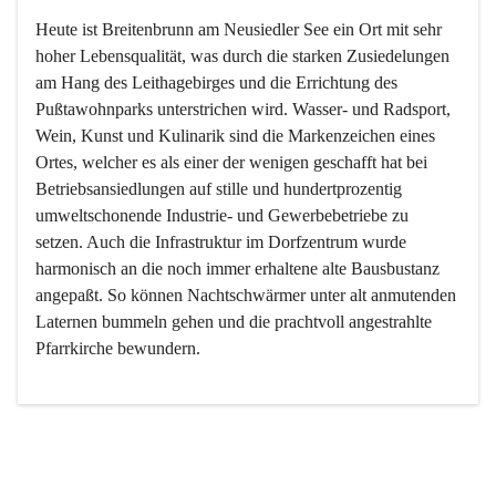
Heute ist Breitenbrunn am Neusiedler See ein Ort mit sehr 
hoher Lebensqualität, was durch die starken Zusiedelungen 
am Hang des Leithagebirges und die Errichtung des 
Pußtawohnparks unterstrichen wird. Wasser- und Radsport, 
Wein, Kunst und Kulinarik sind die Markenzeichen eines 
Ortes, welcher es als einer der wenigen geschafft hat bei 
Betriebsansiedlungen auf stille und hundertprozentig 
umweltschonende Industrie- und Gewerbebetriebe zu 
setzen. Auch die Infrastruktur im Dorfzentrum wurde 
harmonisch an die noch immer erhaltene alte Bausbustanz 
angepaßt. So können Nachtschwärmer unter alt anmutenden 
Laternen bummeln gehen und die prachtvoll angestrahlte 
Pfarrkirche bewundern.

Der Weinbau dominert heute nicht mehr, ist aber integrativer 
Bestandteil der Kultur des Ortes, da man hier schon lange 
von Massenweinbau auf Qualitätsweinbau umgestellt hat. 
So ist es auch nicht verwunderlich, dass eines der historisch 