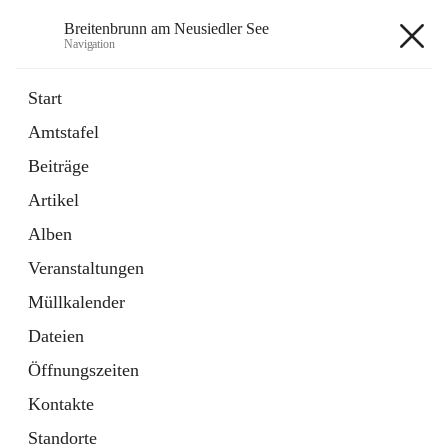
Breitenbrunn am Neusiedler See
Navigation
Breitenbrunn am Neusiedler See
Start
Amtstafel
Formulare
Beiträge
18 Schnellzugriffe
Artikel
Gemeindeservice
7 Schnellzugriffe
Alben
Veranstaltungen
+7
Müllkalender
Dateien
Öffnungszeiten
Kontakte
Hauptadresse
Standorte