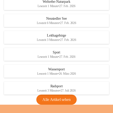
i
i
unzulässige Weingärten zu roden! Bitte 
Welterbe-Naturpark
e
e
helfen wir zusammen um unsere Winzer 
Lesezeit 1 Minute
•
27. Feb. 2026
d
d
vor den prognostizierten Ernteausfällen 
l
l
und den daraus folgenden wirtschaftlichen 
e
e
Neusiedler See
Schäden zu bewahren.
r
r
Lesezeit 6 Minuten
•
27. Feb. 2026
S
S
Verordnungen
e
e
Leithagebirge
04.08.2026
e
e
Lesezeit 3 Minuten
•
27. Feb. 2026
Maßnahmen zur Bekämpfung
der Goldgelben Vergilbung der
Sport
Rebe und der Amerikanischen
Lesezeit 1 Minute
•
27. Feb. 2026
Rebzikade
Anhang VBl. EU Nr. 18
Wassersport
_2026
Lesezeit 1 Minute
•
26. März 2026
1 Seite
•
1,4 MB
Radsport
VBl. EU Nr. 18_2026
Lesezeit 3 Minuten
•
27. Juli 2026
2 Seiten
•
2,1 MB
Alle Artikel sehen