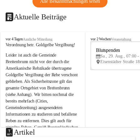
Alle Bekanntmachungen sehen
Aktuelle Beiträge
B
B
vor 4 Tagen
vor 2 Wochen
Amtliche Mitteilung
Veranstaltung
r
r
Verordnung betr. Goldgelbe Vergilbung!
e
e
Blutspenden
Leider ist auch die Gemeinde 
i
i
Sa., 29. Aug., 07:00 -
t
t
Breitenbrunn nicht vor der durch die 
e
e
Amerikanische Rebzikade übertragene 
n
n
Goldgelbe Vergilbung der Rebe verschont 
b
b
geblieben. Als Sicherheitszone gilt das 
r
r
gesamte Ortsgebiet von Breitenbrunn 
u
u
(siehe Anhang). Wir bitten nochmal die 
n
n
n
n
bereits mehrfach (Cities, 
a
a
Gemeindezeitung) ausgesendeten 
m
m
Informationen zu studieren und befallene 
N
N
Reben zu entfernen. Dies gilt auch für 
e
e
einzelne Reben. Gemäß Burgenländischen 
u
u
Artikel
Weinbaugesetz sind nicht gepflegte oder 
s
s