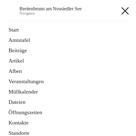
Breitenbrunn am Neusiedler See
Navigation
Breitenbrunn am Neusiedler See
Start
Amtstafel
Formulare
Beiträge
18 Schnellzugriffe
Artikel
Gemeindeservice
7 Schnellzugriffe
Alben
Veranstaltungen
+7
Müllkalender
Dateien
Öffnungszeiten
Kontakte
Hauptadresse
Standorte