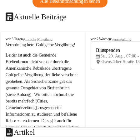
Alle Bekanntmachungen sehen
Aktuelle Beiträge
B
B
vor 3 Tagen
vor 2 Wochen
Amtliche Mitteilung
Veranstaltung
r
r
Verordnung betr. Goldgelbe Vergilbung!
e
e
Blutspenden
Leider ist auch die Gemeinde 
i
i
Sa., 29. Aug., 07:00 -
t
t
Breitenbrunn nicht vor der durch die 
e
e
Amerikanische Rebzikade übertragene 
n
n
Goldgelbe Vergilbung der Rebe verschont 
b
b
geblieben. Als Sicherheitszone gilt das 
r
r
gesamte Ortsgebiet von Breitenbrunn 
u
u
(siehe Anhang). Wir bitten nochmal die 
n
n
n
n
bereits mehrfach (Cities, 
a
a
Gemeindezeitung) ausgesendeten 
m
m
Informationen zu studieren und befallene 
N
N
Reben zu entfernen. Dies gilt auch für 
e
e
einzelne Reben. Gemäß Burgenländischen 
u
u
Artikel
Weinbaugesetz sind nicht gepflegte oder 
s
s