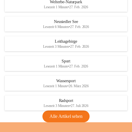
i
i
unzulässige Weingärten zu roden! Bitte 
Welterbe-Naturpark
e
e
helfen wir zusammen um unsere Winzer 
Lesezeit 1 Minute
•
27. Feb. 2026
d
d
vor den prognostizierten Ernteausfällen 
l
l
und den daraus folgenden wirtschaftlichen 
e
e
Neusiedler See
Schäden zu bewahren.
r
r
Lesezeit 6 Minuten
•
27. Feb. 2026
S
S
Verordnungen
e
e
Leithagebirge
04.08.2026
e
e
Lesezeit 3 Minuten
•
27. Feb. 2026
Maßnahmen zur Bekämpfung
der Goldgelben Vergilbung der
Sport
Rebe und der Amerikanischen
Lesezeit 1 Minute
•
27. Feb. 2026
Rebzikade
Anhang VBl. EU Nr. 18
Wassersport
_2026
Lesezeit 1 Minute
•
26. März 2026
1 Seite
•
1,4 MB
Radsport
VBl. EU Nr. 18_2026
Lesezeit 3 Minuten
•
27. Juli 2026
2 Seiten
•
2,1 MB
Alle Artikel sehen