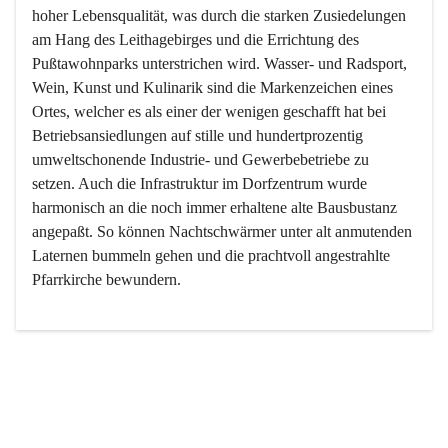
hoher Lebensqualität, was durch die starken Zusiedelungen 
am Hang des Leithagebirges und die Errichtung des 
Pußtawohnparks unterstrichen wird. Wasser- und Radsport, 
Wein, Kunst und Kulinarik sind die Markenzeichen eines 
Ortes, welcher es als einer der wenigen geschafft hat bei 
Betriebsansiedlungen auf stille und hundertprozentig 
umweltschonende Industrie- und Gewerbebetriebe zu 
setzen. Auch die Infrastruktur im Dorfzentrum wurde 
harmonisch an die noch immer erhaltene alte Bausbustanz 
angepaßt. So können Nachtschwärmer unter alt anmutenden 
Laternen bummeln gehen und die prachtvoll angestrahlte 
Pfarrkirche bewundern.

Der Weinbau dominert heute nicht mehr, ist aber integrativer 
Bestandteil der Kultur des Ortes, da man hier schon lange 
von Massenweinbau auf Qualitätsweinbau umgestellt hat. 
So ist es auch nicht verwunderlich, dass eines der historisch 
wertvollsten Gebäude die Ortsvinothek beherbergt und dass 
der Kellering ein beliebtes Ziel darstellt.
