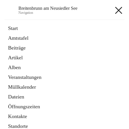
Breitenbrunn am Neusiedler See
Navigation
Breitenbrunn am Neusiedler See
Start
Amtstafel
Formulare
Beiträge
18 Schnellzugriffe
Artikel
Gemeindeservice
7 Schnellzugriffe
Alben
Veranstaltungen
+7
Müllkalender
Dateien
Öffnungszeiten
Kontakte
Hauptadresse
Standorte