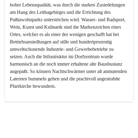
hoher Lebensqualität, was durch die starken Zusiedelungen 
am Hang des Leithagebirges und die Errichtung des 
Pußtawohnparks unterstrichen wird. Wasser- und Radsport, 
Wein, Kunst und Kulinarik sind die Markenzeichen eines 
Ortes, welcher es als einer der wenigen geschafft hat bei 
Betriebsansiedlungen auf stille und hundertprozentig 
umweltschonende Industrie- und Gewerbebetriebe zu 
setzen. Auch die Infrastruktur im Dorfzentrum wurde 
harmonisch an die noch immer erhaltene alte Bausbustanz 
angepaßt. So können Nachtschwärmer unter alt anmutenden 
Laternen bummeln gehen und die prachtvoll angestrahlte 
Pfarrkirche bewundern.

Der Weinbau dominert heute nicht mehr, ist aber integrativer 
Bestandteil der Kultur des Ortes, da man hier schon lange 
von Massenweinbau auf Qualitätsweinbau umgestellt hat. 
So ist es auch nicht verwunderlich, dass eines der historisch 
wertvollsten Gebäude die Ortsvinothek beherbergt und dass 
der Kellering ein beliebtes Ziel darstellt.
