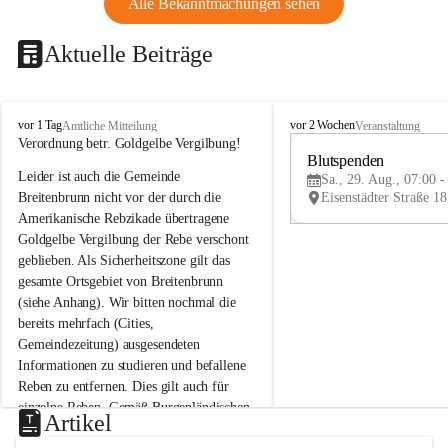
Alle Bekanntmachungen sehen
Aktuelle Beiträge
B
B
vor 1 Tag
vor 2 Wochen
Amtliche Mitteilung
Veranstaltung
r
r
Verordnung betr. Goldgelbe Vergilbung!
e
e
Blutspenden
Leider ist auch die Gemeinde 
i
i
Sa., 29. Aug., 07:00 -
t
t
Breitenbrunn nicht vor der durch die 
e
e
Amerikanische Rebzikade übertragene 
n
n
Goldgelbe Vergilbung der Rebe verschont 
b
b
geblieben. Als Sicherheitszone gilt das 
r
r
gesamte Ortsgebiet von Breitenbrunn 
u
u
(siehe Anhang). Wir bitten nochmal die 
n
n
n
n
bereits mehrfach (Cities, 
a
a
Gemeindezeitung) ausgesendeten 
m
m
Informationen zu studieren und befallene 
N
N
Reben zu entfernen. Dies gilt auch für 
e
e
einzelne Reben. Gemäß Burgenländischen 
u
u
Artikel
Weinbaugesetz sind nicht gepflegte oder 
s
s