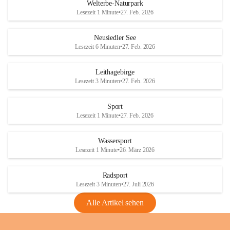
i
i
unzulässige Weingärten zu roden! Bitte 
Welterbe-Naturpark
e
e
helfen wir zusammen um unsere Winzer 
Lesezeit 1 Minute
•
27. Feb. 2026
d
d
vor den prognostizierten Ernteausfällen 
l
l
und den daraus folgenden wirtschaftlichen 
e
e
Neusiedler See
Schäden zu bewahren.
r
r
Lesezeit 6 Minuten
•
27. Feb. 2026
S
S
Verordnungen
e
e
Leithagebirge
04.08.2026
e
e
Lesezeit 3 Minuten
•
27. Feb. 2026
Maßnahmen zur Bekämpfung
der Goldgelben Vergilbung der
Sport
Rebe und der Amerikanischen
Lesezeit 1 Minute
•
27. Feb. 2026
Rebzikade
Anhang VBl. EU Nr. 18
Wassersport
_2026
Lesezeit 1 Minute
•
26. März 2026
1 Seite
•
1,4 MB
Radsport
VBl. EU Nr. 18_2026
Lesezeit 3 Minuten
•
27. Juli 2026
2 Seiten
•
2,1 MB
Alle Artikel sehen