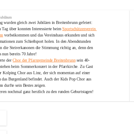
Jubiläum
 wurden gleich zwei Jubiläen in Breitenbrunn gefeiert: 
 Tag über konnten Interessierte beim 
Sportschützenverein 
nn
 vorbeikommen und das Vereinshaus erkunden und sich 
mationen zum Schießsport holen. In den Abendstunden 
nn die Steirerkanonen die Stimmung richtig an, denn den 
 nun bereits 70 Jahre!
rte der 
Chor der Pfarrgemeinde Breitenbrunn
 sein 40-
estehen beim Sommerkonzert in der Pfarrkirche. Zu Gast 
er Kolping Chor aus Linz, der sich momentan auf einer 
h das Burgenland befindet. Auch der Kids Pop Chor aus 
n durfte sein Bestes zeigen.
ieren nochmal ganz herzlich zu den runden Geburtstagen!