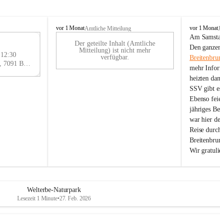
B
B
vor 1 Monat
vor 1 Monat
Amtliche Mitteilung
r
r
Am Samstag
Der geteilte Inhalt (Amtliche
e
e
29
Den ganzen
Mitteilung) ist nicht mehr
i
i
 12:30
AU
verfügbar.
Breitenbru
t
t
Eisenstädter Straße 18, 7091 Breitenbrunn am Neusiedler See, AUT
G
mehr Infor
e
e
heizten da
n
n
SSV gibt es
b
b
r
r
Ebenso feie
u
u
jähriges B
n
n
war hier d
n
n
Reise durc
a
a
Breitenbrun
m
m
Wir gratul
N
N
e
e
u
u
s
s
i
i
Welterbe-Naturpark
e
e
Lesezeit 1 Minute
•
27. Feb. 2026
d
d
l
l