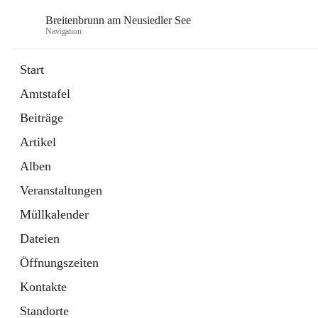
Breitenbrunn am Neusiedler See
Navigation
Start
Amtstafel
Formulare
Beiträge
18 Schnellzugriffe
Artikel
Gemeindeservice
7 Schnellzugriffe
Alben
Veranstaltungen
Müllkalender
Dateien
Öffnungszeiten
Kontakte
Standorte