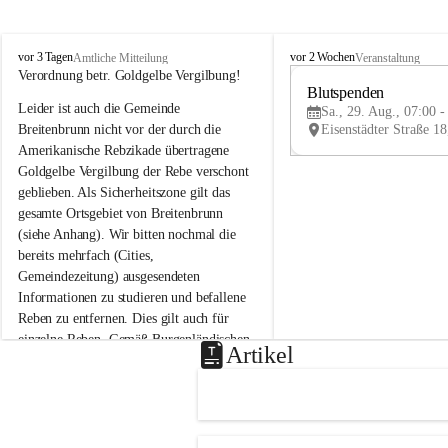
B
B
vor 3 Tagen
vor 2 Wochen
Amtliche Mitteilung
Veranstaltung
r
r
Verordnung betr. Goldgelbe Vergilbung!
e
e
Blutspenden
Leider ist auch die Gemeinde 
i
i
Sa., 29. Aug., 07:00 -
t
t
Breitenbrunn nicht vor der durch die 
e
e
Amerikanische Rebzikade übertragene 
n
n
Goldgelbe Vergilbung der Rebe verschont 
b
b
geblieben. Als Sicherheitszone gilt das 
r
r
gesamte Ortsgebiet von Breitenbrunn 
u
u
(siehe Anhang). Wir bitten nochmal die 
n
n
n
n
bereits mehrfach (Cities, 
a
a
Gemeindezeitung) ausgesendeten 
m
m
Informationen zu studieren und befallene 
N
N
Reben zu entfernen. Dies gilt auch für 
e
e
einzelne Reben. Gemäß Burgenländischen 
u
u
Artikel
Weinbaugesetz sind nicht gepflegte oder 
s
s
i
i
unzulässige Weingärten zu roden! Bitte 
e
e
helfen wir zusammen um unsere Winzer 
d
d
vor den prognostizierten Ernteausfällen 
l
l
und den daraus folgenden wirtschaftlichen 