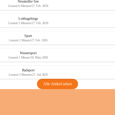
e
e
Neusiedler See
r
r
Lesezeit 6 Minuten
•
27. Feb. 2026
S
S
e
e
Leithagebirge
e
e
Lesezeit 3 Minuten
•
27. Feb. 2026
Sport
Lesezeit 1 Minute
•
27. Feb. 2026
Wassersport
Lesezeit 1 Minute
•
26. März 2026
Radsport
Lesezeit 3 Minuten
•
27. Juli 2026
Alle Artikel sehen