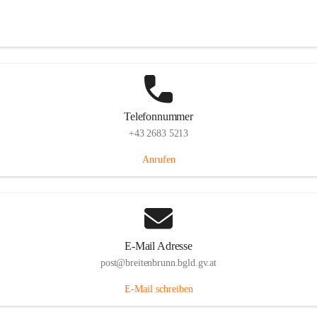
Eisenstädterstraße 18, 7091 Breitenbrunn am Neusiedler See, AUT
Auf Karte ansehen
Telefonnummer
+43 2683 5213
Anrufen
E-Mail Adresse
post@breitenbrunn.bgld.gv.at
E-Mail schreiben