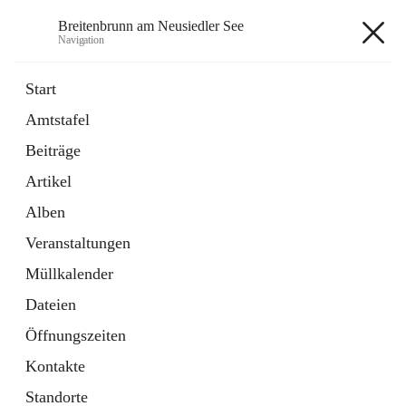
Breitenbrunn am Neusiedler See
Navigation
Breitenbrunn am Neusiedler See
Start
Amtstafel
Formulare
Beiträge
18 Schnellzugriffe
Artikel
Gemeindeservice
7 Schnellzugriffe
Alben
Veranstaltungen
+7
Müllkalender
Dateien
Öffnungszeiten
Kontakte
Hauptadresse
Standorte