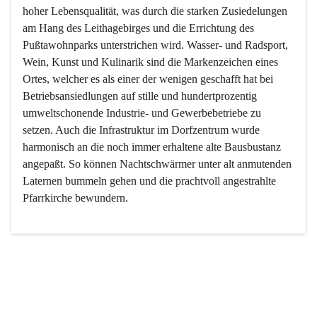
hoher Lebensqualität, was durch die starken Zusiedelungen 
am Hang des Leithagebirges und die Errichtung des 
Pußtawohnparks unterstrichen wird. Wasser- und Radsport, 
Wein, Kunst und Kulinarik sind die Markenzeichen eines 
Ortes, welcher es als einer der wenigen geschafft hat bei 
Betriebsansiedlungen auf stille und hundertprozentig 
umweltschonende Industrie- und Gewerbebetriebe zu 
setzen. Auch die Infrastruktur im Dorfzentrum wurde 
harmonisch an die noch immer erhaltene alte Bausbustanz 
angepaßt. So können Nachtschwärmer unter alt anmutenden 
Laternen bummeln gehen und die prachtvoll angestrahlte 
Pfarrkirche bewundern.

Der Weinbau dominert heute nicht mehr, ist aber integrativer 
Bestandteil der Kultur des Ortes, da man hier schon lange 
von Massenweinbau auf Qualitätsweinbau umgestellt hat. 
So ist es auch nicht verwunderlich, dass eines der historisch 
wertvollsten Gebäude die Ortsvinothek beherbergt und dass 
der Kellering ein beliebtes Ziel darstellt.
