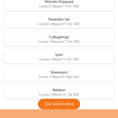
i
i
unzulässige Weingärten zu roden! Bitte 
Welterbe-Naturpark
e
e
helfen wir zusammen um unsere Winzer 
Lesezeit 1 Minute
•
27. Feb. 2026
d
d
vor den prognostizierten Ernteausfällen 
l
l
und den daraus folgenden wirtschaftlichen 
e
e
Neusiedler See
Schäden zu bewahren.
r
r
Lesezeit 6 Minuten
•
27. Feb. 2026
S
S
Verordnungen
e
e
Leithagebirge
04.08.2026
e
e
Lesezeit 3 Minuten
•
27. Feb. 2026
Maßnahmen zur Bekämpfung
der Goldgelben Vergilbung der
Sport
Rebe und der Amerikanischen
Lesezeit 1 Minute
•
27. Feb. 2026
Rebzikade
Anhang VBl. EU Nr. 18
Wassersport
_2026
Lesezeit 1 Minute
•
26. März 2026
1 Seite
•
1,4 MB
Radsport
VBl. EU Nr. 18_2026
Lesezeit 3 Minuten
•
27. Juli 2026
2 Seiten
•
2,1 MB
Alle Artikel sehen