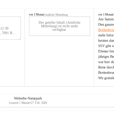
B
B
vor 1 Monat
vor 1 Monat
Amtliche Mitteilung
r
r
Am Samstag
Der geteilte Inhalt (Amtliche
e
e
29
Den ganzen
Mitteilung) ist nicht mehr
i
i
 12:30
AU
verfügbar.
Breitenbru
t
t
Eisenstädter Straße 18, 7091 Breitenbrunn am Neusiedler See, AUT
G
mehr Infor
e
e
heizten da
n
n
SSV gibt es
b
b
r
r
Ebenso feie
u
u
jähriges B
n
n
war hier d
n
n
Reise durc
a
a
Breitenbrun
m
m
Wir gratul
N
N
e
e
u
u
s
s
i
i
Welterbe-Naturpark
e
e
Lesezeit 1 Minute
•
27. Feb. 2026
d
d
l
l