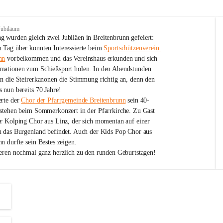
Jubiläum
 wurden gleich zwei Jubiläen in Breitenbrunn gefeiert: 
 Tag über konnten Interessierte beim 
Sportschützenverein 
nn
 vorbeikommen und das Vereinshaus erkunden und sich 
mationen zum Schießsport holen. In den Abendstunden 
nn die Steirerkanonen die Stimmung richtig an, denn den 
 nun bereits 70 Jahre!
rte der 
Chor der Pfarrgemeinde Breitenbrunn
 sein 40-
estehen beim Sommerkonzert in der Pfarrkirche. Zu Gast 
er Kolping Chor aus Linz, der sich momentan auf einer 
h das Burgenland befindet. Auch der Kids Pop Chor aus 
n durfte sein Bestes zeigen.
ieren nochmal ganz herzlich zu den runden Geburtstagen!