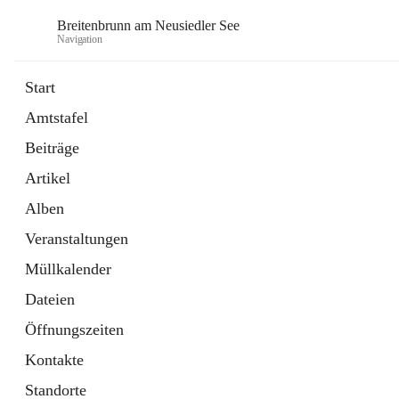
Breitenbrunn am Neusiedler See
Navigation
Start
Amtstafel
Formulare
Beiträge
18 Schnellzugriffe
Artikel
Gemeindeservice
7 Schnellzugriffe
Alben
Veranstaltungen
Müllkalender
Dateien
Öffnungszeiten
Kontakte
Standorte