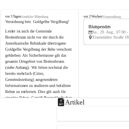
B
B
vor 3 Tagen
vor 2 Wochen
Amtliche Mitteilung
Veranstaltung
r
r
Verordnung betr. Goldgelbe Vergilbung!
e
e
Blutspenden
Leider ist auch die Gemeinde 
i
i
Sa., 29. Aug., 07:00 -
t
t
Breitenbrunn nicht vor der durch die 
e
e
Amerikanische Rebzikade übertragene 
n
n
Goldgelbe Vergilbung der Rebe verschont 
b
b
geblieben. Als Sicherheitszone gilt das 
r
r
gesamte Ortsgebiet von Breitenbrunn 
u
u
(siehe Anhang). Wir bitten nochmal die 
n
n
n
n
bereits mehrfach (Cities, 
a
a
Gemeindezeitung) ausgesendeten 
m
m
Informationen zu studieren und befallene 
N
N
Reben zu entfernen. Dies gilt auch für 
e
e
einzelne Reben. Gemäß Burgenländischen 
u
u
Artikel
Weinbaugesetz sind nicht gepflegte oder 
s
s
i
i
unzulässige Weingärten zu roden! Bitte 
e
e
helfen wir zusammen um unsere Winzer 
d
d
vor den prognostizierten Ernteausfällen 
l
l
und den daraus folgenden wirtschaftlichen 