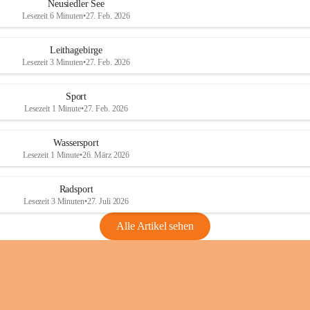
e
e
Neusiedler See
r
r
Lesezeit 6 Minuten
•
27. Feb. 2026
S
S
e
e
Leithagebirge
e
e
Lesezeit 3 Minuten
•
27. Feb. 2026
Sport
Lesezeit 1 Minute
•
27. Feb. 2026
Wassersport
Lesezeit 1 Minute
•
26. März 2026
Radsport
Lesezeit 3 Minuten
•
27. Juli 2026
Alle Artikel sehen