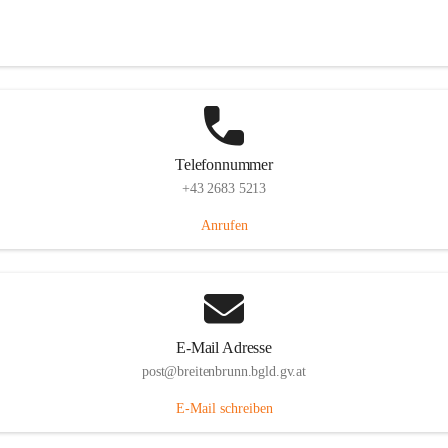
Eisenstädterstraße 18, 7091 Breitenbrunn am Neusiedler See, AUT
Auf Karte ansehen
Telefonnummer
+43 2683 5213
Anrufen
E-Mail Adresse
post@breitenbrunn.bgld.gv.at
E-Mail schreiben