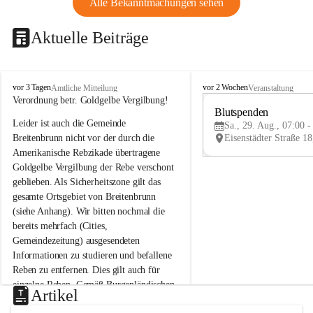
Alle Bekanntmachungen sehen
Aktuelle Beiträge
B
B
vor 3 Tagen
vor 2 Wochen
Amtliche Mitteilung
Veranstaltung
r
r
Verordnung betr. Goldgelbe Vergilbung!
e
e
Blutspenden
Leider ist auch die Gemeinde 
i
i
Sa., 29. Aug., 07:00 -
t
t
Breitenbrunn nicht vor der durch die 
e
e
Amerikanische Rebzikade übertragene 
n
n
Goldgelbe Vergilbung der Rebe verschont 
b
b
geblieben. Als Sicherheitszone gilt das 
r
r
gesamte Ortsgebiet von Breitenbrunn 
u
u
(siehe Anhang). Wir bitten nochmal die 
n
n
n
n
bereits mehrfach (Cities, 
a
a
Gemeindezeitung) ausgesendeten 
m
m
Informationen zu studieren und befallene 
N
N
Reben zu entfernen. Dies gilt auch für 
e
e
einzelne Reben. Gemäß Burgenländischen 
u
u
Artikel
Weinbaugesetz sind nicht gepflegte oder 
s
s