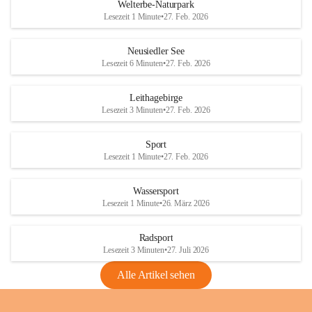
i
i
unzulässige Weingärten zu roden! Bitte 
Welterbe-Naturpark
e
e
helfen wir zusammen um unsere Winzer 
Lesezeit 1 Minute
•
27. Feb. 2026
d
d
vor den prognostizierten Ernteausfällen 
l
l
und den daraus folgenden wirtschaftlichen 
e
e
Neusiedler See
Schäden zu bewahren.
r
r
Lesezeit 6 Minuten
•
27. Feb. 2026
S
S
Verordnungen
e
e
Leithagebirge
04.08.2026
e
e
Lesezeit 3 Minuten
•
27. Feb. 2026
Maßnahmen zur Bekämpfung
der Goldgelben Vergilbung der
Sport
Rebe und der Amerikanischen
Lesezeit 1 Minute
•
27. Feb. 2026
Rebzikade
Anhang VBl. EU Nr. 18
Wassersport
_2026
Lesezeit 1 Minute
•
26. März 2026
1 Seite
•
1,4 MB
Radsport
VBl. EU Nr. 18_2026
Lesezeit 3 Minuten
•
27. Juli 2026
2 Seiten
•
2,1 MB
Alle Artikel sehen