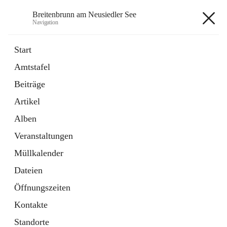
Breitenbrunn am Neusiedler See
Navigation
Breitenbrunn am Neusiedler See
Start
Amtstafel
Formulare
Beiträge
18 Schnellzugriffe
Artikel
Gemeindeservice
7 Schnellzugriffe
Alben
Veranstaltungen
+7
Müllkalender
Dateien
Öffnungszeiten
Kontakte
Hauptadresse
Standorte