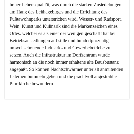
hoher Lebensqualität, was durch die starken Zusiedelungen 
am Hang des Leithagebirges und die Errichtung des 
Pußtawohnparks unterstrichen wird. Wasser- und Radsport, 
Wein, Kunst und Kulinarik sind die Markenzeichen eines 
Ortes, welcher es als einer der wenigen geschafft hat bei 
Betriebsansiedlungen auf stille und hundertprozentig 
umweltschonende Industrie- und Gewerbebetriebe zu 
setzen. Auch die Infrastruktur im Dorfzentrum wurde 
harmonisch an die noch immer erhaltene alte Bausbustanz 
angepaßt. So können Nachtschwärmer unter alt anmutenden 
Laternen bummeln gehen und die prachtvoll angestrahlte 
Pfarrkirche bewundern.

Der Weinbau dominert heute nicht mehr, ist aber integrativer 
Bestandteil der Kultur des Ortes, da man hier schon lange 
von Massenweinbau auf Qualitätsweinbau umgestellt hat. 
So ist es auch nicht verwunderlich, dass eines der historisch 
wertvollsten Gebäude die Ortsvinothek beherbergt und dass 
der Kellering ein beliebtes Ziel darstellt.
