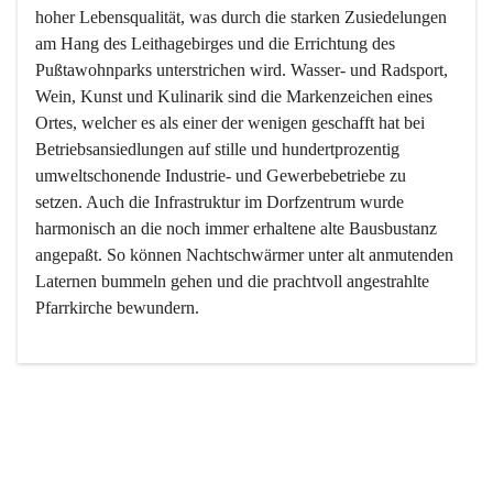
hoher Lebensqualität, was durch die starken Zusiedelungen 
am Hang des Leithagebirges und die Errichtung des 
Pußtawohnparks unterstrichen wird. Wasser- und Radsport, 
Wein, Kunst und Kulinarik sind die Markenzeichen eines 
Ortes, welcher es als einer der wenigen geschafft hat bei 
Betriebsansiedlungen auf stille und hundertprozentig 
umweltschonende Industrie- und Gewerbebetriebe zu 
setzen. Auch die Infrastruktur im Dorfzentrum wurde 
harmonisch an die noch immer erhaltene alte Bausbustanz 
angepaßt. So können Nachtschwärmer unter alt anmutenden 
Laternen bummeln gehen und die prachtvoll angestrahlte 
Pfarrkirche bewundern.

Der Weinbau dominert heute nicht mehr, ist aber integrativer 
Bestandteil der Kultur des Ortes, da man hier schon lange 
von Massenweinbau auf Qualitätsweinbau umgestellt hat. 
So ist es auch nicht verwunderlich, dass eines der historisch 
wertvollsten Gebäude die Ortsvinothek beherbergt und dass 
der Kellering ein beliebtes Ziel darstellt.
