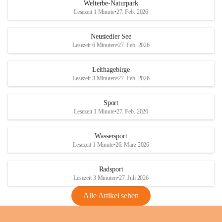
i
i
unzulässige Weingärten zu roden! Bitte 
Welterbe-Naturpark
e
e
helfen wir zusammen um unsere Winzer 
Lesezeit 1 Minute
•
27. Feb. 2026
d
d
vor den prognostizierten Ernteausfällen 
l
l
und den daraus folgenden wirtschaftlichen 
e
e
Neusiedler See
Schäden zu bewahren.
r
r
Lesezeit 6 Minuten
•
27. Feb. 2026
S
S
Verordnungen
e
e
Leithagebirge
04.08.2026
e
e
Lesezeit 3 Minuten
•
27. Feb. 2026
Maßnahmen zur Bekämpfung
der Goldgelben Vergilbung der
Sport
Rebe und der Amerikanischen
Lesezeit 1 Minute
•
27. Feb. 2026
Rebzikade
Anhang VBl. EU Nr. 18
Wassersport
_2026
Lesezeit 1 Minute
•
26. März 2026
1 Seite
•
1,4 MB
Radsport
VBl. EU Nr. 18_2026
Lesezeit 3 Minuten
•
27. Juli 2026
2 Seiten
•
2,1 MB
Alle Artikel sehen