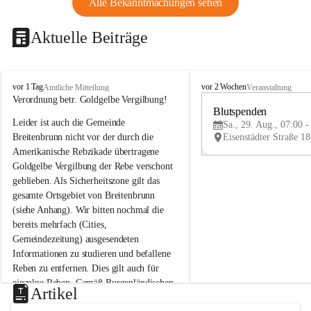
Alle Bekanntmachungen sehen
Aktuelle Beiträge
B
B
vor 1 Tag
vor 2 Wochen
Amtliche Mitteilung
Veranstaltung
r
r
Verordnung betr. Goldgelbe Vergilbung!
e
e
Blutspenden
Leider ist auch die Gemeinde 
i
i
Sa., 29. Aug., 07:00 -
t
t
Breitenbrunn nicht vor der durch die 
e
e
Amerikanische Rebzikade übertragene 
n
n
Goldgelbe Vergilbung der Rebe verschont 
b
b
geblieben. Als Sicherheitszone gilt das 
r
r
gesamte Ortsgebiet von Breitenbrunn 
u
u
(siehe Anhang). Wir bitten nochmal die 
n
n
n
n
bereits mehrfach (Cities, 
a
a
Gemeindezeitung) ausgesendeten 
m
m
Informationen zu studieren und befallene 
N
N
Reben zu entfernen. Dies gilt auch für 
e
e
einzelne Reben. Gemäß Burgenländischen 
u
u
Artikel
Weinbaugesetz sind nicht gepflegte oder 
s
s