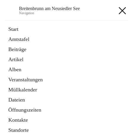
Breitenbrunn am Neusiedler See
Navigation
Breitenbrunn am Neusiedler See
Start
Amtstafel
Formulare
Beiträge
18 Schnellzugriffe
Artikel
Gemeindeservice
7 Schnellzugriffe
Alben
Veranstaltungen
+7
Müllkalender
Dateien
Öffnungszeiten
Kontakte
Hauptadresse
Standorte