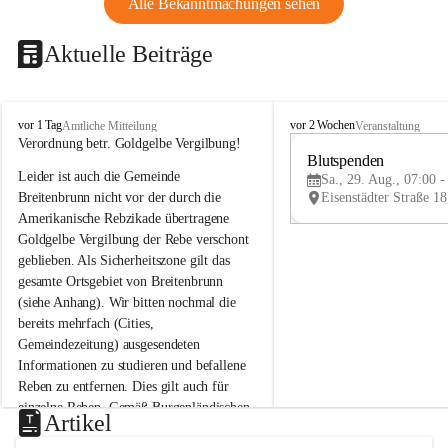
Alle Bekanntmachungen sehen
Aktuelle Beiträge
B
B
vor 1 Tag
vor 2 Wochen
Amtliche Mitteilung
Veranstaltung
r
r
Verordnung betr. Goldgelbe Vergilbung!
e
e
Blutspenden
Leider ist auch die Gemeinde 
i
i
Sa., 29. Aug., 07:00 -
t
t
Breitenbrunn nicht vor der durch die 
e
e
Amerikanische Rebzikade übertragene 
n
n
Goldgelbe Vergilbung der Rebe verschont 
b
b
geblieben. Als Sicherheitszone gilt das 
r
r
gesamte Ortsgebiet von Breitenbrunn 
u
u
(siehe Anhang). Wir bitten nochmal die 
n
n
n
n
bereits mehrfach (Cities, 
a
a
Gemeindezeitung) ausgesendeten 
m
m
Informationen zu studieren und befallene 
N
N
Reben zu entfernen. Dies gilt auch für 
e
e
einzelne Reben. Gemäß Burgenländischen 
u
u
Artikel
Weinbaugesetz sind nicht gepflegte oder 
s
s