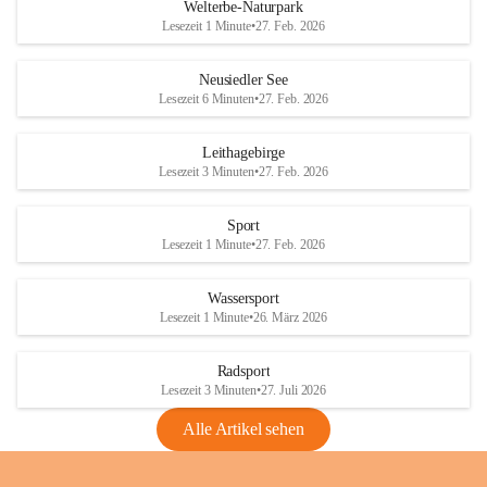
i
i
unzulässige Weingärten zu roden! Bitte 
Welterbe-Naturpark
e
e
helfen wir zusammen um unsere Winzer 
Lesezeit 1 Minute
•
27. Feb. 2026
d
d
vor den prognostizierten Ernteausfällen 
l
l
und den daraus folgenden wirtschaftlichen 
e
e
Neusiedler See
Schäden zu bewahren.
r
r
Lesezeit 6 Minuten
•
27. Feb. 2026
S
S
Verordnungen
e
e
Leithagebirge
04.08.2026
e
e
Lesezeit 3 Minuten
•
27. Feb. 2026
Maßnahmen zur Bekämpfung
der Goldgelben Vergilbung der
Sport
Rebe und der Amerikanischen
Lesezeit 1 Minute
•
27. Feb. 2026
Rebzikade
Anhang VBl. EU Nr. 18
Wassersport
_2026
Lesezeit 1 Minute
•
26. März 2026
1 Seite
•
1,4 MB
Radsport
VBl. EU Nr. 18_2026
Lesezeit 3 Minuten
•
27. Juli 2026
2 Seiten
•
2,1 MB
Alle Artikel sehen