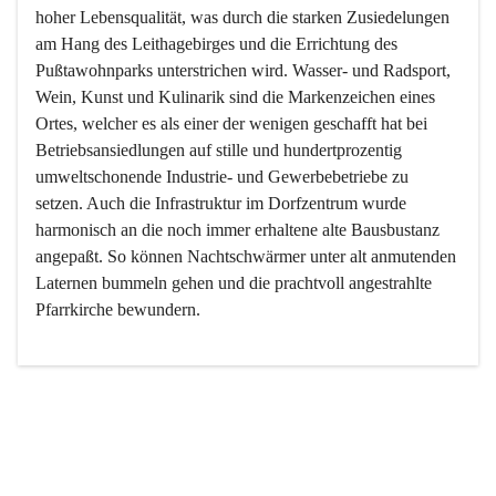
hoher Lebensqualität, was durch die starken Zusiedelungen 
am Hang des Leithagebirges und die Errichtung des 
Pußtawohnparks unterstrichen wird. Wasser- und Radsport, 
Wein, Kunst und Kulinarik sind die Markenzeichen eines 
Ortes, welcher es als einer der wenigen geschafft hat bei 
Betriebsansiedlungen auf stille und hundertprozentig 
umweltschonende Industrie- und Gewerbebetriebe zu 
setzen. Auch die Infrastruktur im Dorfzentrum wurde 
harmonisch an die noch immer erhaltene alte Bausbustanz 
angepaßt. So können Nachtschwärmer unter alt anmutenden 
Laternen bummeln gehen und die prachtvoll angestrahlte 
Pfarrkirche bewundern.

Der Weinbau dominert heute nicht mehr, ist aber integrativer 
Bestandteil der Kultur des Ortes, da man hier schon lange 
von Massenweinbau auf Qualitätsweinbau umgestellt hat. 
So ist es auch nicht verwunderlich, dass eines der historisch 
wertvollsten Gebäude die Ortsvinothek beherbergt und dass 
der Kellering ein beliebtes Ziel darstellt.
