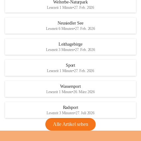
i
i
unzulässige Weingärten zu roden! Bitte 
Welterbe-Naturpark
e
e
helfen wir zusammen um unsere Winzer 
Lesezeit 1 Minute
•
27. Feb. 2026
d
d
vor den prognostizierten Ernteausfällen 
l
l
und den daraus folgenden wirtschaftlichen 
e
e
Neusiedler See
Schäden zu bewahren.
r
r
Lesezeit 6 Minuten
•
27. Feb. 2026
S
S
Verordnungen
e
e
Leithagebirge
04.08.2026
e
e
Lesezeit 3 Minuten
•
27. Feb. 2026
Maßnahmen zur Bekämpfung
der Goldgelben Vergilbung der
Sport
Rebe und der Amerikanischen
Lesezeit 1 Minute
•
27. Feb. 2026
Rebzikade
Anhang VBl. EU Nr. 18
Wassersport
_2026
Lesezeit 1 Minute
•
26. März 2026
1 Seite
•
1,4 MB
Radsport
VBl. EU Nr. 18_2026
Lesezeit 3 Minuten
•
27. Juli 2026
2 Seiten
•
2,1 MB
Alle Artikel sehen