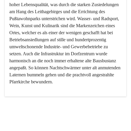
hoher Lebensqualität, was durch die starken Zusiedelungen 
am Hang des Leithagebirges und die Errichtung des 
Pußtawohnparks unterstrichen wird. Wasser- und Radsport, 
Wein, Kunst und Kulinarik sind die Markenzeichen eines 
Ortes, welcher es als einer der wenigen geschafft hat bei 
Betriebsansiedlungen auf stille und hundertprozentig 
umweltschonende Industrie- und Gewerbebetriebe zu 
setzen. Auch die Infrastruktur im Dorfzentrum wurde 
harmonisch an die noch immer erhaltene alte Bausbustanz 
angepaßt. So können Nachtschwärmer unter alt anmutenden 
Laternen bummeln gehen und die prachtvoll angestrahlte 
Pfarrkirche bewundern.

Der Weinbau dominert heute nicht mehr, ist aber integrativer 
Bestandteil der Kultur des Ortes, da man hier schon lange 
von Massenweinbau auf Qualitätsweinbau umgestellt hat. 
So ist es auch nicht verwunderlich, dass eines der historisch 
wertvollsten Gebäude die Ortsvinothek beherbergt und dass 
der Kellering ein beliebtes Ziel darstellt.
