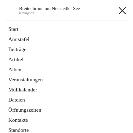
Breitenbrunn am Neusiedler See
Navigation
Breitenbrunn am Neusiedler See
Start
Amtstafel
Formulare
Beiträge
18 Schnellzugriffe
Artikel
Gemeindeservice
7 Schnellzugriffe
Alben
Veranstaltungen
+7
Müllkalender
Dateien
Öffnungszeiten
Kontakte
Hauptadresse
Standorte