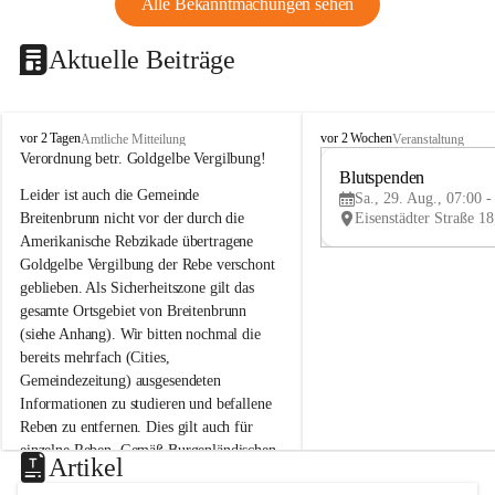
Alle Bekanntmachungen sehen
Aktuelle Beiträge
B
B
vor 2 Tagen
vor 2 Wochen
Amtliche Mitteilung
Veranstaltung
r
r
Verordnung betr. Goldgelbe Vergilbung!
e
e
Blutspenden
Leider ist auch die Gemeinde 
i
i
Sa., 29. Aug., 07:00 -
t
t
Breitenbrunn nicht vor der durch die 
e
e
Amerikanische Rebzikade übertragene 
n
n
Goldgelbe Vergilbung der Rebe verschont 
b
b
geblieben. Als Sicherheitszone gilt das 
r
r
gesamte Ortsgebiet von Breitenbrunn 
u
u
(siehe Anhang). Wir bitten nochmal die 
n
n
n
n
bereits mehrfach (Cities, 
a
a
Gemeindezeitung) ausgesendeten 
m
m
Informationen zu studieren und befallene 
N
N
Reben zu entfernen. Dies gilt auch für 
e
e
einzelne Reben. Gemäß Burgenländischen 
u
u
Artikel
Weinbaugesetz sind nicht gepflegte oder 
s
s