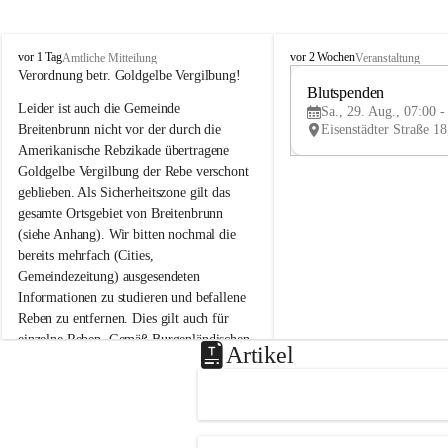
B
B
vor 1 Tag
vor 2 Wochen
Amtliche Mitteilung
Veranstaltung
r
r
Verordnung betr. Goldgelbe Vergilbung!
e
e
Blutspenden
Leider ist auch die Gemeinde 
i
i
Sa., 29. Aug., 07:00 -
t
t
Breitenbrunn nicht vor der durch die 
e
e
Amerikanische Rebzikade übertragene 
n
n
Goldgelbe Vergilbung der Rebe verschont 
b
b
geblieben. Als Sicherheitszone gilt das 
r
r
gesamte Ortsgebiet von Breitenbrunn 
u
u
(siehe Anhang). Wir bitten nochmal die 
n
n
n
n
bereits mehrfach (Cities, 
a
a
Gemeindezeitung) ausgesendeten 
m
m
Informationen zu studieren und befallene 
N
N
Reben zu entfernen. Dies gilt auch für 
e
e
einzelne Reben. Gemäß Burgenländischen 
u
u
Artikel
Weinbaugesetz sind nicht gepflegte oder 
s
s
i
i
unzulässige Weingärten zu roden! Bitte 
e
e
helfen wir zusammen um unsere Winzer 
d
d
vor den prognostizierten Ernteausfällen 
l
l
und den daraus folgenden wirtschaftlichen 