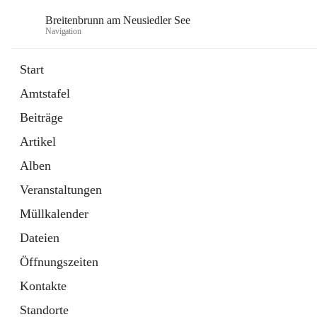
Breitenbrunn am Neusiedler See
Navigation
Start
Amtstafel
Formulare
Beiträge
18 Schnellzugriffe
Artikel
Gemeindeservice
7 Schnellzugriffe
Alben
Veranstaltungen
Müllkalender
Dateien
Öffnungszeiten
Kontakte
Standorte