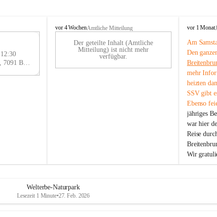
B
B
vor 4 Wochen
vor 1 Monat
Amtliche Mitteilung
r
r
Am Samstag
Der geteilte Inhalt (Amtliche
e
e
29
Mitteilung) ist nicht mehr
Den ganzen
i
i
 12:30
AU
verfügbar.
t
t
Eisenstädter Straße 18, 7091 Breitenbrunn am Neusiedler See, AUT
Breitenbru
G
e
e
mehr Infor
n
n
heizten da
b
b
SSV gibt es
r
r
Ebenso feie
u
u
jähriges B
n
n
n
n
war hier d
a
a
Reise durc
m
m
Breitenbrun
N
N
Wir gratul
e
e
u
u
s
s
i
i
Welterbe-Naturpark
e
e
Lesezeit 1 Minute
•
27. Feb. 2026
d
d
l
l