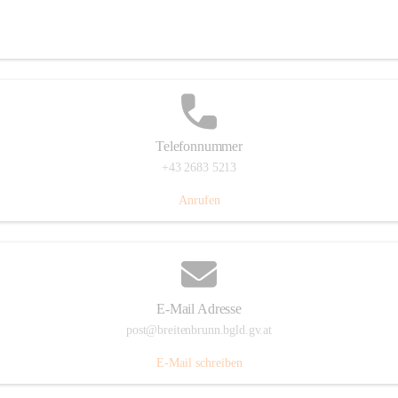
Eisenstädterstraße 18, 7091 Breitenbrunn am Neusiedler See, AUT
Auf Karte ansehen
Telefonnummer
+43 2683 5213
Anrufen
E-Mail Adresse
post@breitenbrunn.bgld.gv.at
E-Mail schreiben