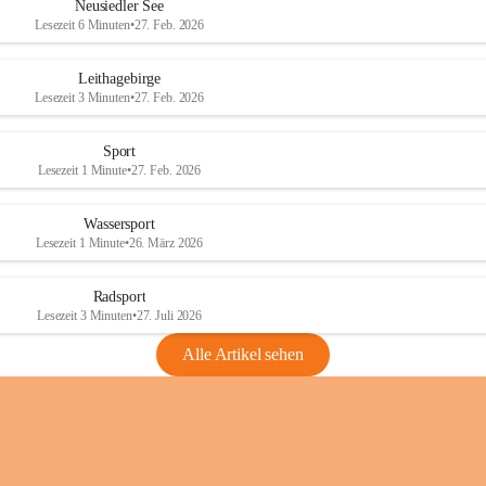
e
e
Neusiedler See
r
r
Lesezeit 6 Minuten
•
27. Feb. 2026
S
S
e
e
Leithagebirge
e
e
Lesezeit 3 Minuten
•
27. Feb. 2026
Sport
Lesezeit 1 Minute
•
27. Feb. 2026
Wassersport
Lesezeit 1 Minute
•
26. März 2026
Radsport
Lesezeit 3 Minuten
•
27. Juli 2026
Alle Artikel sehen