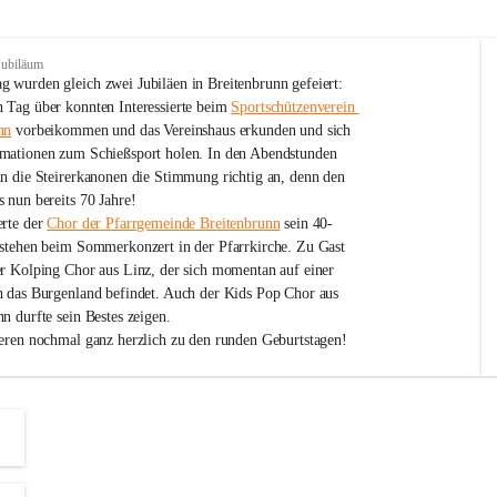
Jubiläum
 wurden gleich zwei Jubiläen in Breitenbrunn gefeiert: 
 Tag über konnten Interessierte beim 
Sportschützenverein 
nn
 vorbeikommen und das Vereinshaus erkunden und sich 
mationen zum Schießsport holen. In den Abendstunden 
nn die Steirerkanonen die Stimmung richtig an, denn den 
 nun bereits 70 Jahre!
rte der 
Chor der Pfarrgemeinde Breitenbrunn
 sein 40-
estehen beim Sommerkonzert in der Pfarrkirche. Zu Gast 
er Kolping Chor aus Linz, der sich momentan auf einer 
h das Burgenland befindet. Auch der Kids Pop Chor aus 
n durfte sein Bestes zeigen.
ieren nochmal ganz herzlich zu den runden Geburtstagen!