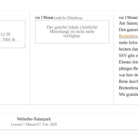
B
B
vor 1 Monat
vor 1 Monat
Amtliche Mitteilung
r
r
Am Samstag
Der geteilte Inhalt (Amtliche
e
e
29
Den ganzen
Mitteilung) ist nicht mehr
i
i
 12:30
AU
verfügbar.
Breitenbru
t
t
Eisenstädter Straße 18, 7091 Breitenbrunn am Neusiedler See, AUT
G
mehr Infor
e
e
heizten da
n
n
SSV gibt es
b
b
r
r
Ebenso feie
u
u
jähriges B
n
n
war hier d
n
n
Reise durc
a
a
Breitenbrun
m
m
Wir gratul
N
N
e
e
u
u
s
s
i
i
Welterbe-Naturpark
e
e
Lesezeit 1 Minute
•
27. Feb. 2026
d
d
l
l