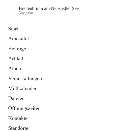
Breitenbrunn am Neusiedler See
Navigation
Start
Amtstafel
Formulare
Beiträge
18 Schnellzugriffe
Artikel
Gemeindeservice
7 Schnellzugriffe
Alben
Veranstaltungen
Müllkalender
Dateien
Öffnungszeiten
Kontakte
Standorte