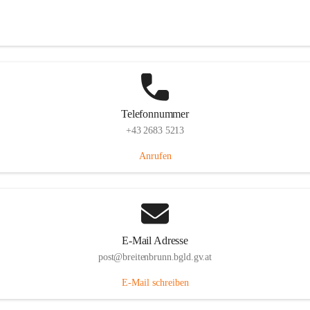
Eisenstädterstraße 18, 7091 Breitenbrunn am Neusiedler See, AUT
Auf Karte ansehen
Telefonnummer
+43 2683 5213
Anrufen
E-Mail Adresse
post@breitenbrunn.bgld.gv.at
E-Mail schreiben