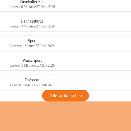
e
e
Neusiedler See
r
r
Lesezeit 6 Minuten
•
27. Feb. 2026
S
S
e
e
Leithagebirge
e
e
Lesezeit 3 Minuten
•
27. Feb. 2026
Sport
Lesezeit 1 Minute
•
27. Feb. 2026
Wassersport
Lesezeit 1 Minute
•
26. März 2026
Radsport
Lesezeit 3 Minuten
•
27. Juli 2026
Alle Artikel sehen