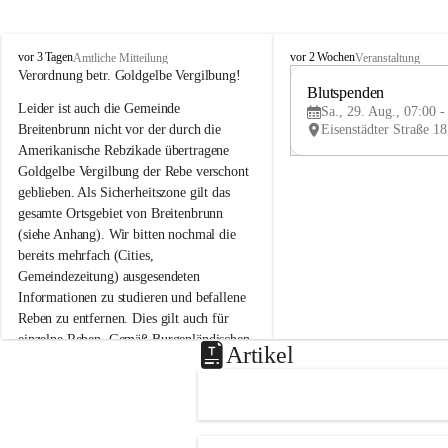
B
B
vor 3 Tagen
vor 2 Wochen
Amtliche Mitteilung
Veranstaltung
r
r
Verordnung betr. Goldgelbe Vergilbung!
e
e
Blutspenden
Leider ist auch die Gemeinde 
i
i
Sa., 29. Aug., 07:00 -
t
t
Breitenbrunn nicht vor der durch die 
e
e
Amerikanische Rebzikade übertragene 
n
n
Goldgelbe Vergilbung der Rebe verschont 
b
b
geblieben. Als Sicherheitszone gilt das 
r
r
gesamte Ortsgebiet von Breitenbrunn 
u
u
(siehe Anhang). Wir bitten nochmal die 
n
n
n
n
bereits mehrfach (Cities, 
a
a
Gemeindezeitung) ausgesendeten 
m
m
Informationen zu studieren und befallene 
N
N
Reben zu entfernen. Dies gilt auch für 
e
e
einzelne Reben. Gemäß Burgenländischen 
u
u
Artikel
Weinbaugesetz sind nicht gepflegte oder 
s
s
i
i
unzulässige Weingärten zu roden! Bitte 
e
e
helfen wir zusammen um unsere Winzer 
d
d
vor den prognostizierten Ernteausfällen 
l
l
und den daraus folgenden wirtschaftlichen 