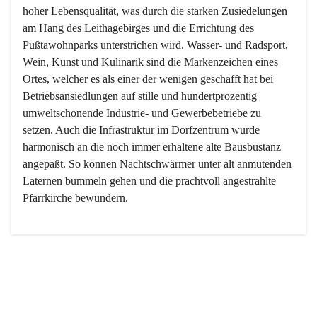
hoher Lebensqualität, was durch die starken Zusiedelungen 
am Hang des Leithagebirges und die Errichtung des 
Pußtawohnparks unterstrichen wird. Wasser- und Radsport, 
Wein, Kunst und Kulinarik sind die Markenzeichen eines 
Ortes, welcher es als einer der wenigen geschafft hat bei 
Betriebsansiedlungen auf stille und hundertprozentig 
umweltschonende Industrie- und Gewerbebetriebe zu 
setzen. Auch die Infrastruktur im Dorfzentrum wurde 
harmonisch an die noch immer erhaltene alte Bausbustanz 
angepaßt. So können Nachtschwärmer unter alt anmutenden 
Laternen bummeln gehen und die prachtvoll angestrahlte 
Pfarrkirche bewundern.

Der Weinbau dominert heute nicht mehr, ist aber integrativer 
Bestandteil der Kultur des Ortes, da man hier schon lange 
von Massenweinbau auf Qualitätsweinbau umgestellt hat. 
So ist es auch nicht verwunderlich, dass eines der historisch 
wertvollsten Gebäude die Ortsvinothek beherbergt und dass 
der Kellering ein beliebtes Ziel darstellt.
