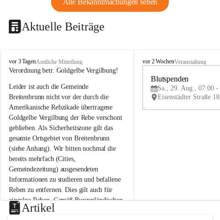
Alle Bekanntmachungen sehen
Aktuelle Beiträge
B
B
vor 3 Tagen
vor 2 Wochen
Amtliche Mitteilung
Veranstaltung
r
r
Verordnung betr. Goldgelbe Vergilbung!
e
e
Blutspenden
Leider ist auch die Gemeinde 
i
i
Sa., 29. Aug., 07:00 -
t
t
Breitenbrunn nicht vor der durch die 
e
e
Amerikanische Rebzikade übertragene 
n
n
Goldgelbe Vergilbung der Rebe verschont 
b
b
geblieben. Als Sicherheitszone gilt das 
r
r
gesamte Ortsgebiet von Breitenbrunn 
u
u
(siehe Anhang). Wir bitten nochmal die 
n
n
n
n
bereits mehrfach (Cities, 
a
a
Gemeindezeitung) ausgesendeten 
m
m
Informationen zu studieren und befallene 
N
N
Reben zu entfernen. Dies gilt auch für 
e
e
einzelne Reben. Gemäß Burgenländischen 
u
u
Artikel
Weinbaugesetz sind nicht gepflegte oder 
s
s