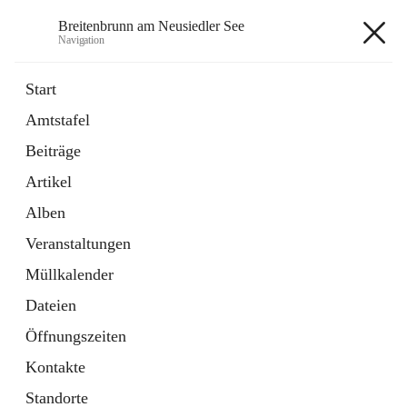
Breitenbrunn am Neusiedler See
Navigation
Breitenbrunn am Neusiedler See
Start
Amtstafel
Formulare
Beiträge
18 Schnellzugriffe
Artikel
Gemeindeservice
7 Schnellzugriffe
Alben
Veranstaltungen
+7
Müllkalender
Dateien
Öffnungszeiten
Kontakte
Hauptadresse
Standorte