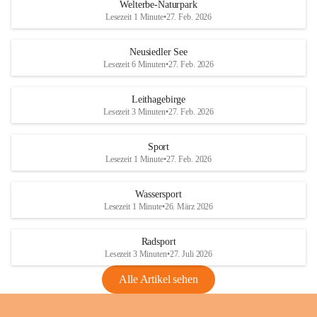
i
i
unzulässige Weingärten zu roden! Bitte 
Welterbe-Naturpark
e
e
helfen wir zusammen um unsere Winzer 
Lesezeit 1 Minute
•
27. Feb. 2026
d
d
vor den prognostizierten Ernteausfällen 
l
l
und den daraus folgenden wirtschaftlichen 
e
e
Neusiedler See
Schäden zu bewahren.
r
r
Lesezeit 6 Minuten
•
27. Feb. 2026
S
S
Verordnungen
e
e
Leithagebirge
04.08.2026
e
e
Lesezeit 3 Minuten
•
27. Feb. 2026
Maßnahmen zur Bekämpfung
der Goldgelben Vergilbung der
Sport
Rebe und der Amerikanischen
Lesezeit 1 Minute
•
27. Feb. 2026
Rebzikade
Anhang VBl. EU Nr. 18
Wassersport
_2026
Lesezeit 1 Minute
•
26. März 2026
1 Seite
•
1,4 MB
Radsport
VBl. EU Nr. 18_2026
Lesezeit 3 Minuten
•
27. Juli 2026
2 Seiten
•
2,1 MB
Alle Artikel sehen