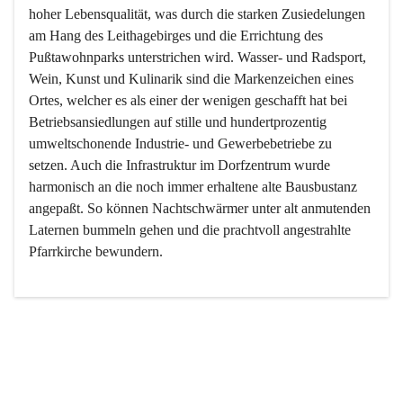
hoher Lebensqualität, was durch die starken Zusiedelungen 
am Hang des Leithagebirges und die Errichtung des 
Pußtawohnparks unterstrichen wird. Wasser- und Radsport, 
Wein, Kunst und Kulinarik sind die Markenzeichen eines 
Ortes, welcher es als einer der wenigen geschafft hat bei 
Betriebsansiedlungen auf stille und hundertprozentig 
umweltschonende Industrie- und Gewerbebetriebe zu 
setzen. Auch die Infrastruktur im Dorfzentrum wurde 
harmonisch an die noch immer erhaltene alte Bausbustanz 
angepaßt. So können Nachtschwärmer unter alt anmutenden 
Laternen bummeln gehen und die prachtvoll angestrahlte 
Pfarrkirche bewundern.

Der Weinbau dominert heute nicht mehr, ist aber integrativer 
Bestandteil der Kultur des Ortes, da man hier schon lange 
von Massenweinbau auf Qualitätsweinbau umgestellt hat. 
So ist es auch nicht verwunderlich, dass eines der historisch 
wertvollsten Gebäude die Ortsvinothek beherbergt und dass 
der Kellering ein beliebtes Ziel darstellt.
