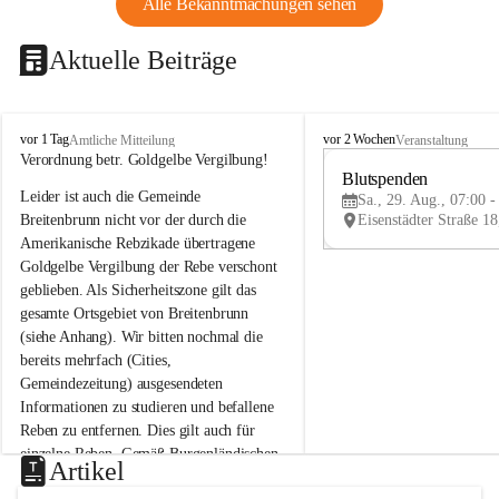
Alle Bekanntmachungen sehen
Aktuelle Beiträge
B
B
vor 1 Tag
vor 2 Wochen
Amtliche Mitteilung
Veranstaltung
r
r
Verordnung betr. Goldgelbe Vergilbung!
e
e
Blutspenden
Leider ist auch die Gemeinde 
i
i
Sa., 29. Aug., 07:00 -
t
t
Breitenbrunn nicht vor der durch die 
e
e
Amerikanische Rebzikade übertragene 
n
n
Goldgelbe Vergilbung der Rebe verschont 
b
b
geblieben. Als Sicherheitszone gilt das 
r
r
gesamte Ortsgebiet von Breitenbrunn 
u
u
(siehe Anhang). Wir bitten nochmal die 
n
n
n
n
bereits mehrfach (Cities, 
a
a
Gemeindezeitung) ausgesendeten 
m
m
Informationen zu studieren und befallene 
N
N
Reben zu entfernen. Dies gilt auch für 
e
e
einzelne Reben. Gemäß Burgenländischen 
u
u
Artikel
Weinbaugesetz sind nicht gepflegte oder 
s
s