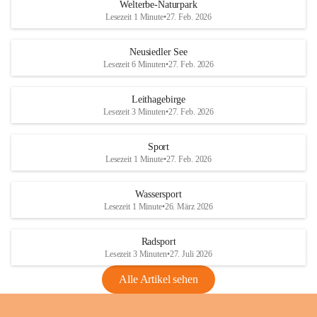
i
i
unzulässige Weingärten zu roden! Bitte 
Welterbe-Naturpark
e
e
helfen wir zusammen um unsere Winzer 
Lesezeit 1 Minute
•
27. Feb. 2026
d
d
vor den prognostizierten Ernteausfällen 
l
l
und den daraus folgenden wirtschaftlichen 
e
e
Neusiedler See
Schäden zu bewahren.
r
r
Lesezeit 6 Minuten
•
27. Feb. 2026
S
S
Verordnungen
e
e
Leithagebirge
04.08.2026
e
e
Lesezeit 3 Minuten
•
27. Feb. 2026
Maßnahmen zur Bekämpfung
der Goldgelben Vergilbung der
Sport
Rebe und der Amerikanischen
Lesezeit 1 Minute
•
27. Feb. 2026
Rebzikade
Anhang VBl. EU Nr. 18
Wassersport
_2026
Lesezeit 1 Minute
•
26. März 2026
1 Seite
•
1,4 MB
Radsport
VBl. EU Nr. 18_2026
Lesezeit 3 Minuten
•
27. Juli 2026
2 Seiten
•
2,1 MB
Alle Artikel sehen