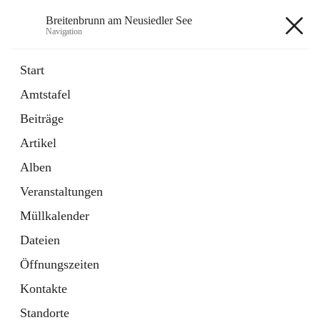
Breitenbrunn am Neusiedler See
Navigation
Breitenbrunn am Neusiedler See
Start
Amtstafel
Formulare
Beiträge
18 Schnellzugriffe
Artikel
Gemeindeservice
7 Schnellzugriffe
Alben
Veranstaltungen
+7
Müllkalender
Dateien
Öffnungszeiten
Kontakte
Hauptadresse
Standorte