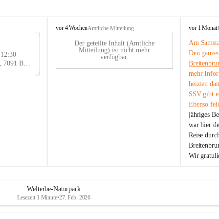
B
B
vor 4 Wochen
vor 1 Monat
Amtliche Mitteilung
r
r
Am Samstag
Der geteilte Inhalt (Amtliche
e
e
29
Mitteilung) ist nicht mehr
Den ganzen
i
i
 12:30
AU
verfügbar.
t
t
Eisenstädter Straße 18, 7091 Breitenbrunn am Neusiedler See, AUT
Breitenbru
G
e
e
mehr Infor
n
n
heizten da
b
b
SSV gibt es
r
r
Ebenso feie
u
u
jähriges B
n
n
n
n
war hier d
a
a
Reise durc
m
m
Breitenbrun
N
N
Wir gratul
e
e
u
u
s
s
i
i
Welterbe-Naturpark
e
e
Lesezeit 1 Minute
•
27. Feb. 2026
d
d
l
l