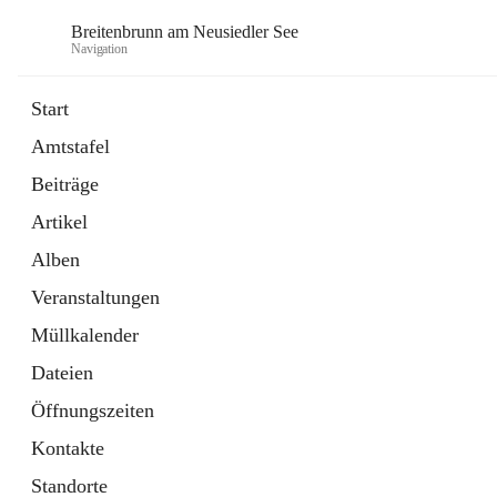
Breitenbrunn am Neusiedler See
Navigation
Start
Amtstafel
Formulare
Beiträge
18 Schnellzugriffe
Artikel
Gemeindeservice
7 Schnellzugriffe
Alben
Veranstaltungen
Müllkalender
Dateien
Öffnungszeiten
Kontakte
Standorte