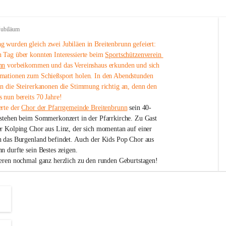
Jubiläum
 wurden gleich zwei Jubiläen in Breitenbrunn gefeiert: 
 Tag über konnten Interessierte beim 
Sportschützenverein 
nn
 vorbeikommen und das Vereinshaus erkunden und sich 
mationen zum Schießsport holen. In den Abendstunden 
nn die Steirerkanonen die Stimmung richtig an, denn den 
 nun bereits 70 Jahre!
rte der 
Chor der Pfarrgemeinde Breitenbrunn
 sein 40-
estehen beim Sommerkonzert in der Pfarrkirche. Zu Gast 
er Kolping Chor aus Linz, der sich momentan auf einer 
h das Burgenland befindet. Auch der Kids Pop Chor aus 
n durfte sein Bestes zeigen.
ieren nochmal ganz herzlich zu den runden Geburtstagen!