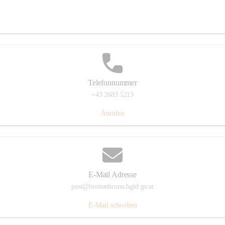
Eisenstädterstraße 18, 7091 Breitenbrunn am Neusiedler See, AUT
Auf Karte ansehen
Telefonnummer
+43 2683 5213
Anrufen
E-Mail Adresse
post@breitenbrunn.bgld.gv.at
E-Mail schreiben