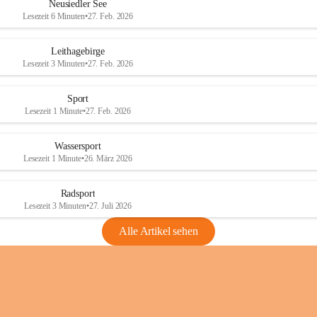
e
e
Neusiedler See
r
r
Lesezeit 6 Minuten
•
27. Feb. 2026
S
S
e
e
Leithagebirge
e
e
Lesezeit 3 Minuten
•
27. Feb. 2026
Sport
Lesezeit 1 Minute
•
27. Feb. 2026
Wassersport
Lesezeit 1 Minute
•
26. März 2026
Radsport
Lesezeit 3 Minuten
•
27. Juli 2026
Alle Artikel sehen