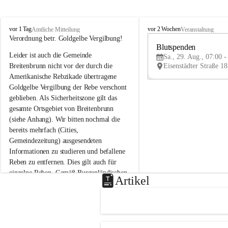
B
B
vor 1 Tag
vor 2 Wochen
Amtliche Mitteilung
Veranstaltung
r
r
Verordnung betr. Goldgelbe Vergilbung!
e
e
Blutspenden
Leider ist auch die Gemeinde 
i
i
Sa., 29. Aug., 07:00 -
t
t
Breitenbrunn nicht vor der durch die 
e
e
Amerikanische Rebzikade übertragene 
n
n
Goldgelbe Vergilbung der Rebe verschont 
b
b
geblieben. Als Sicherheitszone gilt das 
r
r
gesamte Ortsgebiet von Breitenbrunn 
u
u
(siehe Anhang). Wir bitten nochmal die 
n
n
n
n
bereits mehrfach (Cities, 
a
a
Gemeindezeitung) ausgesendeten 
m
m
Informationen zu studieren und befallene 
N
N
Reben zu entfernen. Dies gilt auch für 
e
e
einzelne Reben. Gemäß Burgenländischen 
u
u
Artikel
Weinbaugesetz sind nicht gepflegte oder 
s
s
i
i
unzulässige Weingärten zu roden! Bitte 
e
e
helfen wir zusammen um unsere Winzer 
d
d
vor den prognostizierten Ernteausfällen 
l
l
und den daraus folgenden wirtschaftlichen 